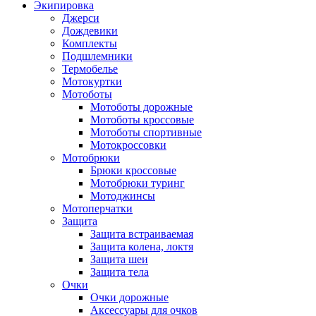
Экипировка
Джерси
Дождевики
Комплекты
Подшлемники
Термобелье
Мотокуртки
Мотоботы
Мотоботы дорожные
Мотоботы кроссовые
Мотоботы спортивные
Мотокроссовки
Мотобрюки
Брюки кроссовые
Мотобрюки туринг
Мотоджинсы
Мотоперчатки
Защита
Защита встраиваемая
Защита колена, локтя
Защита шеи
Защита тела
Очки
Очки дорожные
Аксессуары для очков