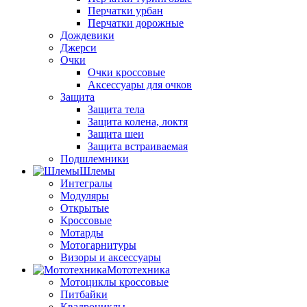
Перчатки урбан
Перчатки дорожные
Дождевики
Джерси
Очки
Очки кроссовые
Аксессуары для очков
Защита
Защита тела
Защита колена, локтя
Защита шеи
Защита встраиваемая
Подшлемники
Шлемы
Интегралы
Модуляры
Открытые
Кроссовые
Мотарды
Мотогарнитуры
Визоры и аксессуары
Мототехника
Мотоциклы кроссовые
Питбайки
Квадроциклы