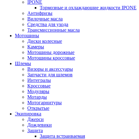
IPONE
Тормозные и охлаждающие жидкости IPONE
Антифризы
Вилочные масла
Средства для ухода
Трансмиссионные масла
Мотошины
Диски колесные
Камеры
Мотошины дорожные
Мотошины кроссовые
Шлемы
Визоры и аксессуары
Запчасти для шлемов
Интегралы
Кроссовые
Модуляры
Мотарды
Мотогарнитуры
Открытые
Экипировка
Джерси
Дождевики
Защита
Защита встраиваемая