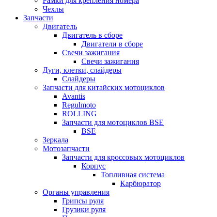
Рамки для крепления номера
Чехлы
Запчасти
Двигатель
Двигатель в сборе
Двигатели в сборе
Свечи зажигания
Свечи зажигания
Дуги, клетки, слайдеры
Слайдеры
Запчасти для китайских мотоциклов
Avantis
Regulmoto
ROLLING
Запчасти для мотоциклов BSE
BSE
Зеркала
Мотозапчасти
Запчасти для кроссовых мотоциклов
Корпус
Топливная система
Карбюратор
Органы управления
Грипсы руля
Грузики руля