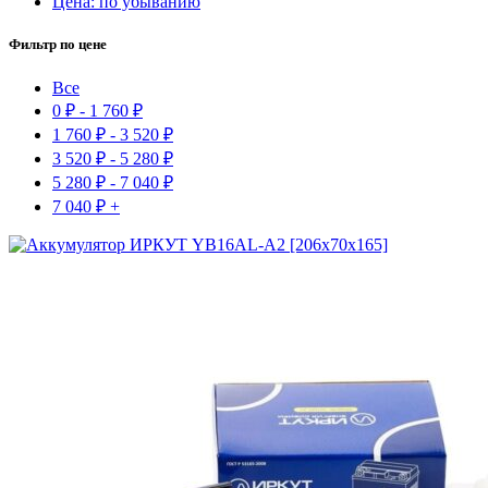
Цена: по убыванию
Фильтр по цене
Все
0
₽
-
1 760
₽
1 760
₽
-
3 520
₽
3 520
₽
-
5 280
₽
5 280
₽
-
7 040
₽
7 040
₽
+