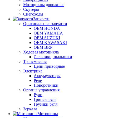
Мотоциклы дорожные
Скутеры
Снегоходы
Запчасти
Оригинальные запчасти
OEM HONDA
OEM YAMAHA
OEM SUZUKI
OEM KAWASAKI
OEM BRP
Ходовая мотоцикла
Сальники, пыльники
Трансмиссия
Цепи приводные
Электрика
Аккумуляторы
Реле
Поворотники
Органы управления
Рули
Грипсы руля
Грузики руля
Зеркала
Мотошины