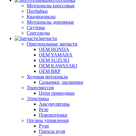
Мототехника
Мотоциклы кроссовые
Питбайки
Квадроциклы
Мотоциклы дорожные
Скутеры
Снегоходы
Запчасти
Оригинальные запчасти
OEM HONDA
OEM YAMAHA
OEM SUZUKI
OEM KAWASAKI
OEM BRP
Ходовая мотоцикла
Сальники, пыльники
Трансмиссия
Цепи приводные
Электрика
Аккумуляторы
Реле
Поворотники
Органы управления
Рули
Грипсы руля