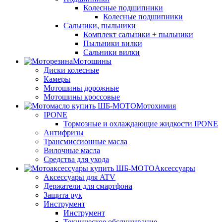
Колесные подшипники
Колесные подшипники
Сальники, пыльники
Комплект сальники + пыльники
Пыльники вилки
Сальники вилки
Мотошины
Диски колесные
Камеры
Мотошины дорожные
Мотошины кроссовые
Мотохимия
IPONE
Тормозные и охлаждающие жидкости IPONE
Антифризы
Трансмиссионные масла
Вилочные масла
Средства для ухода
Аксессуары
Аксессуары для ATV
Держатели для смартфона
Защита рук
Инструмент
Инструмент
Техническое обслуживание