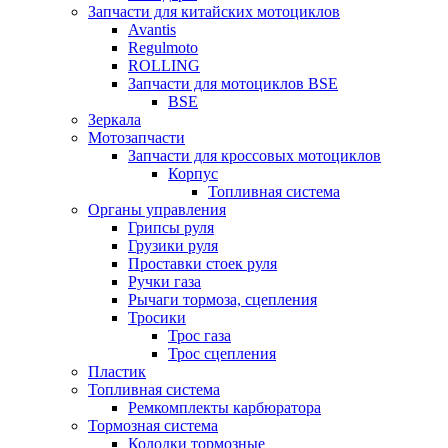
Запчасти для китайских мотоциклов
Avantis
Regulmoto
ROLLING
Запчасти для мотоциклов BSE
BSE
Зеркала
Мотозапчасти
Запчасти для кроссовых мотоциклов
Корпус
Топливная система
Органы управления
Грипсы руля
Грузики руля
Проставки стоек руля
Ручки газа
Рычаги тормоза, сцепления
Тросики
Трос газа
Трос сцепления
Пластик
Топливная система
Ремкомплекты карбюратора
Тормозная система
Колодки тормозные