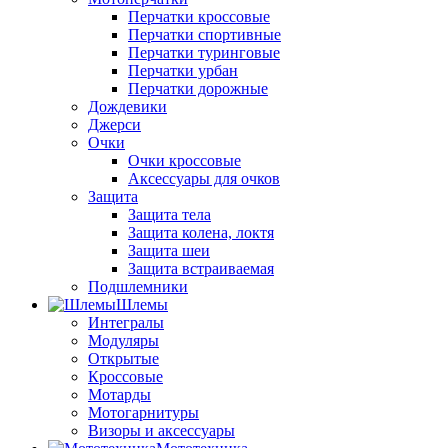
Перчатки кроссовые
Перчатки спортивные
Перчатки туринговые
Перчатки урбан
Перчатки дорожные
Дождевики
Джерси
Очки
Очки кроссовые
Аксессуары для очков
Защита
Защита тела
Защита колена, локтя
Защита шеи
Защита встраиваемая
Подшлемники
Шлемы
Интегралы
Модуляры
Открытые
Кроссовые
Мотарды
Мотогарнитуры
Визоры и аксессуары