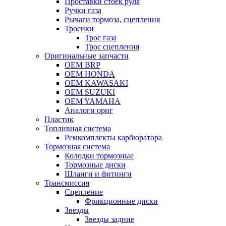
Проставки стоек руля
Ручки газа
Рычаги тормоза, сцепления
Тросики
Трос газа
Трос сцепления
Оригинальные запчасти
OEM BRP
OEM HONDA
OEM KAWASAKI
OEM SUZUKI
OEM YAMAHA
Аналоги ориг
Пластик
Топливная система
Ремкомплекты карбюратора
Тормозная система
Колодки тормозные
Тормозные диски
Шланги и фитинги
Трансмиссия
Cцепление
Фрикционные диски
Звезды
Звезды задние