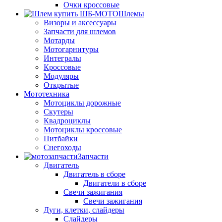
Очки кроссовые
Шлемы
Визоры и аксессуары
Запчасти для шлемов
Мотарды
Мотогарнитуры
Интегралы
Кроссовые
Модуляры
Открытые
Мототехника
Мотоциклы дорожные
Скутеры
Квадроциклы
Мотоциклы кроссовые
Питбайки
Снегоходы
Запчасти
Двигатель
Двигатель в сборе
Двигатели в сборе
Свечи зажигания
Свечи зажигания
Дуги, клетки, слайдеры
Слайдеры