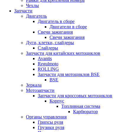
Рамки для крепления номера
Чехлы
Запчасти
Двигатель
Двигатель в сборе
Двигатели в сборе
Свечи зажигания
Свечи зажигания
Дуги, клетки, слайдеры
Слайдеры
Запчасти для китайских мотоциклов
Avantis
Regulmoto
ROLLING
Запчасти для мотоциклов BSE
BSE
Зеркала
Мотозапчасти
Запчасти для кроссовых мотоциклов
Корпус
Топливная система
Карбюратор
Органы управления
Грипсы руля
Грузики руля