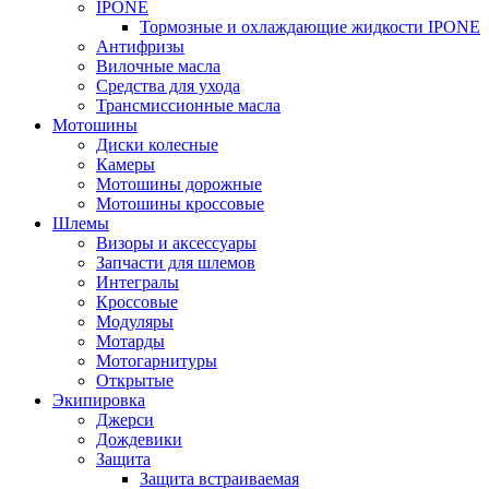
IPONE
Тормозные и охлаждающие жидкости IPONE
Антифризы
Вилочные масла
Средства для ухода
Трансмиссионные масла
Мотошины
Диски колесные
Камеры
Мотошины дорожные
Мотошины кроссовые
Шлемы
Визоры и аксессуары
Запчасти для шлемов
Интегралы
Кроссовые
Модуляры
Мотарды
Мотогарнитуры
Открытые
Экипировка
Джерси
Дождевики
Защита
Защита встраиваемая