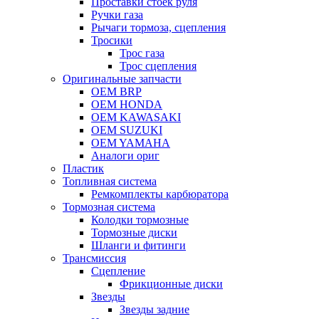
Проставки стоек руля
Ручки газа
Рычаги тормоза, сцепления
Тросики
Трос газа
Трос сцепления
Оригинальные запчасти
OEM BRP
OEM HONDA
OEM KAWASAKI
OEM SUZUKI
OEM YAMAHA
Аналоги ориг
Пластик
Топливная система
Ремкомплекты карбюратора
Тормозная система
Колодки тормозные
Тормозные диски
Шланги и фитинги
Трансмиссия
Cцепление
Фрикционные диски
Звезды
Звезды задние