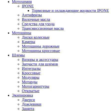
Мотохимия
IPONE
Тормозные и охлаждающие жидкости IPONE
Антифризы
Вилочные масла
Средства для ухода
Трансмиссионные масла
Мотошины
Диски колесные
Камеры
Мотошины дорожные
Мотошины кроссовые
Шлемы
Визоры и аксессуары
Запчасти для шлемов
Интегралы
Кроссовые
Модуляры
Мотарды
Мотогарнитуры
Открытые
Экипировка
Джерси
Дождевики
Защита