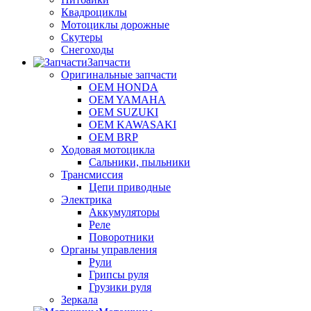
Квадроциклы
Мотоциклы дорожные
Скутеры
Снегоходы
Запчасти
Оригинальные запчасти
OEM HONDA
OEM YAMAHA
OEM SUZUKI
OEM KAWASAKI
OEM BRP
Ходовая мотоцикла
Сальники, пыльники
Трансмиссия
Цепи приводные
Электрика
Аккумуляторы
Реле
Поворотники
Органы управления
Рули
Грипсы руля
Грузики руля
Зеркала