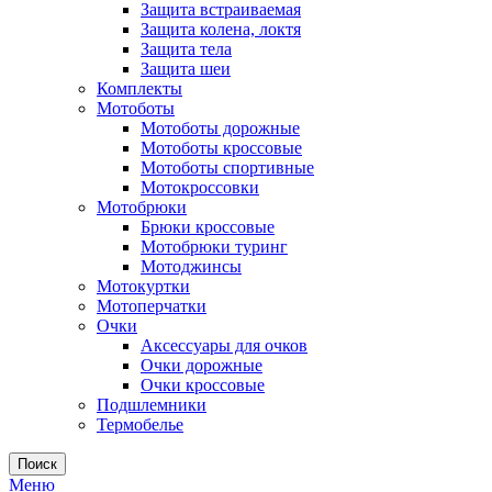
Защита встраиваемая
Защита колена, локтя
Защита тела
Защита шеи
Комплекты
Мотоботы
Мотоботы дорожные
Мотоботы кроссовые
Мотоботы спортивные
Мотокроссовки
Мотобрюки
Брюки кроссовые
Мотобрюки туринг
Мотоджинсы
Мотокуртки
Мотоперчатки
Очки
Аксессуары для очков
Очки дорожные
Очки кроссовые
Подшлемники
Термобелье
Поиск
Меню