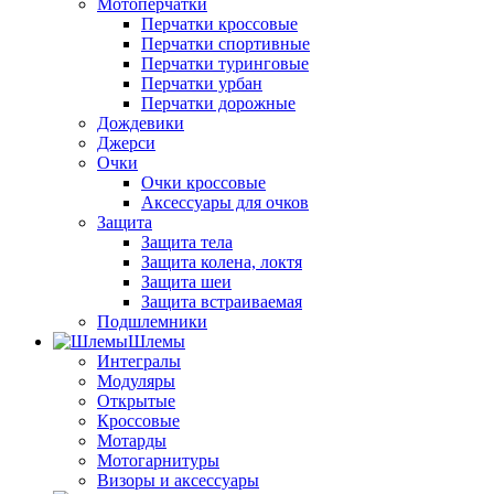
Мотоперчатки
Перчатки кроссовые
Перчатки спортивные
Перчатки туринговые
Перчатки урбан
Перчатки дорожные
Дождевики
Джерси
Очки
Очки кроссовые
Аксессуары для очков
Защита
Защита тела
Защита колена, локтя
Защита шеи
Защита встраиваемая
Подшлемники
Шлемы
Интегралы
Модуляры
Открытые
Кроссовые
Мотарды
Мотогарнитуры
Визоры и аксессуары