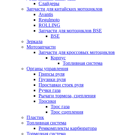
Слайдеры
Запчасти для китайских мотоциклов
Avantis
Regulmoto
ROLLING
Запчасти для мотоциклов BSE
BSE
Зеркала
Мотозапчасти
Запчасти для кроссовых мотоциклов
Корпус
Топливная система
Органы управления
Грипсы руля
Грузики руля
Проставки стоек руля
Ручки газа
Рычаги тормоза, сцепления
Тросики
Трос газа
Трос сцепления
Пластик
Топливная система
Ремкомплекты карбюратора
Тормозная система