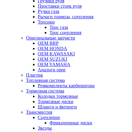
Грузики руля
Проставки стоек руля
Ручки газа
Рычаги тормоза, сцепления
Тросики
Трос газа
Трос сцепления
Оригинальные запчасти
OEM BRP
OEM HONDA
OEM KAWASAKI
OEM SUZUKI
OEM YAMAHA
Аналоги ориг
Пластик
Топливная система
Ремкомплекты карбюратора
Тормозная система
Колодки тормозные
Тормозные диски
Шланги и фитинги
Трансмиссия
Cцепление
Фрикционные диски
Звезды