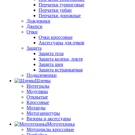
Перчатки туринговые
Перчатки урбан
Перчатки дорожные
Дождевики
Джерси
Очки
Очки кроссовые
Аксессуары для очков
Защита
Защита тела
Защита колена, локтя
Защита шеи
Защита встраиваемая
Подшлемники
Шлемы
Интегралы
Модуляры
Открытые
Кроссовые
Мотарды
Мотогарнитуры
Визоры и аксессуары
Мототехника
Мотоциклы кроссовые
Питбайки