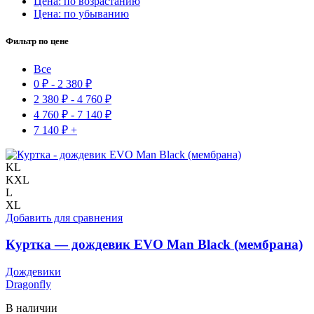
Цена: по возрастанию
Цена: по убыванию
Фильтр по цене
Все
0
₽
-
2 380
₽
2 380
₽
-
4 760
₽
4 760
₽
-
7 140
₽
7 140
₽
+
KL
KXL
L
XL
Добавить для сравнения
Куртка — дождевик EVO Man Black (мембрана)
Дождевики
Dragonfly
В наличии