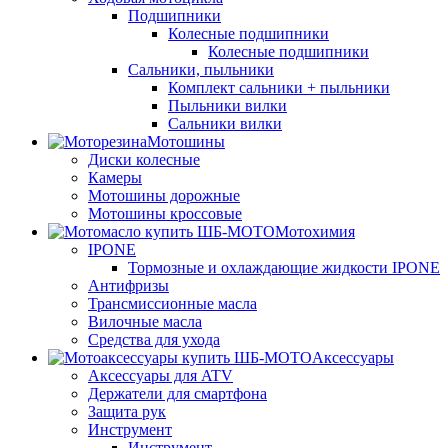
Подшипники
Колесные подшипники
Колесные подшипники
Сальники, пыльники
Комплект сальники + пыльники
Пыльники вилки
Сальники вилки
Мотошины
Диски колесные
Камеры
Мотошины дорожные
Мотошины кроссовые
Мотохимия
IPONE
Тормозные и охлаждающие жидкости IPONE
Антифризы
Трансмиссионные масла
Вилочные масла
Средства для ухода
Аксессуары
Аксессуары для ATV
Держатели для смартфона
Защита рук
Инструмент
Инструмент