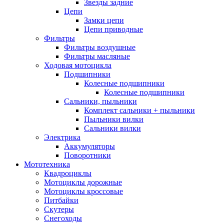
Звезды задние
Цепи
Замки цепи
Цепи приводные
Фильтры
Фильтры воздушные
Фильтры масляные
Ходовая мотоцикла
Подшипники
Колесные подшипники
Колесные подшипники
Сальники, пыльники
Комплект сальники + пыльники
Пыльники вилки
Сальники вилки
Электрика
Аккумуляторы
Поворотники
Мототехника
Квадроциклы
Мотоциклы дорожные
Мотоциклы кроссовые
Питбайки
Скутеры
Снегоходы