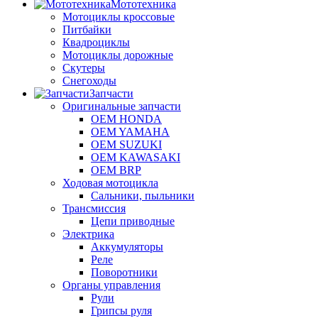
Мототехника
Мотоциклы кроссовые
Питбайки
Квадроциклы
Мотоциклы дорожные
Скутеры
Снегоходы
Запчасти
Оригинальные запчасти
OEM HONDA
OEM YAMAHA
OEM SUZUKI
OEM KAWASAKI
OEM BRP
Ходовая мотоцикла
Сальники, пыльники
Трансмиссия
Цепи приводные
Электрика
Аккумуляторы
Реле
Поворотники
Органы управления
Рули
Грипсы руля