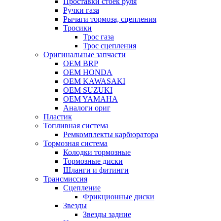
Проставки стоек руля
Ручки газа
Рычаги тормоза, сцепления
Тросики
Трос газа
Трос сцепления
Оригинальные запчасти
OEM BRP
OEM HONDA
OEM KAWASAKI
OEM SUZUKI
OEM YAMAHA
Аналоги ориг
Пластик
Топливная система
Ремкомплекты карбюратора
Тормозная система
Колодки тормозные
Тормозные диски
Шланги и фитинги
Трансмиссия
Cцепление
Фрикционные диски
Звезды
Звезды задние