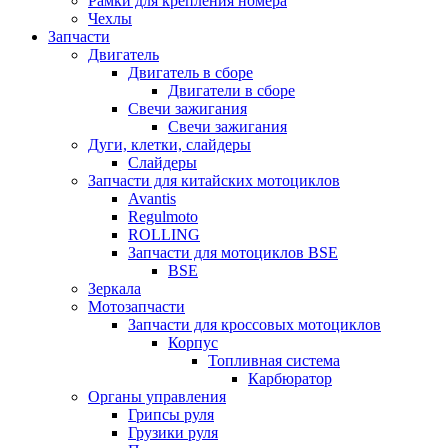
Рамки для крепления номера
Чехлы
Запчасти
Двигатель
Двигатель в сборе
Двигатели в сборе
Свечи зажигания
Свечи зажигания
Дуги, клетки, слайдеры
Слайдеры
Запчасти для китайских мотоциклов
Avantis
Regulmoto
ROLLING
Запчасти для мотоциклов BSE
BSE
Зеркала
Мотозапчасти
Запчасти для кроссовых мотоциклов
Корпус
Топливная система
Карбюратор
Органы управления
Грипсы руля
Грузики руля