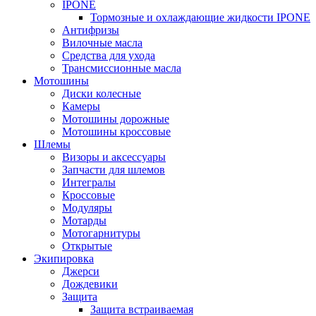
IPONE
Тормозные и охлаждающие жидкости IPONE
Антифризы
Вилочные масла
Средства для ухода
Трансмиссионные масла
Мотошины
Диски колесные
Камеры
Мотошины дорожные
Мотошины кроссовые
Шлемы
Визоры и аксессуары
Запчасти для шлемов
Интегралы
Кроссовые
Модуляры
Мотарды
Мотогарнитуры
Открытые
Экипировка
Джерси
Дождевики
Защита
Защита встраиваемая