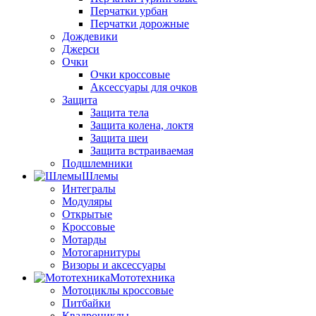
Перчатки урбан
Перчатки дорожные
Дождевики
Джерси
Очки
Очки кроссовые
Аксессуары для очков
Защита
Защита тела
Защита колена, локтя
Защита шеи
Защита встраиваемая
Подшлемники
Шлемы
Интегралы
Модуляры
Открытые
Кроссовые
Мотарды
Мотогарнитуры
Визоры и аксессуары
Мототехника
Мотоциклы кроссовые
Питбайки
Квадроциклы