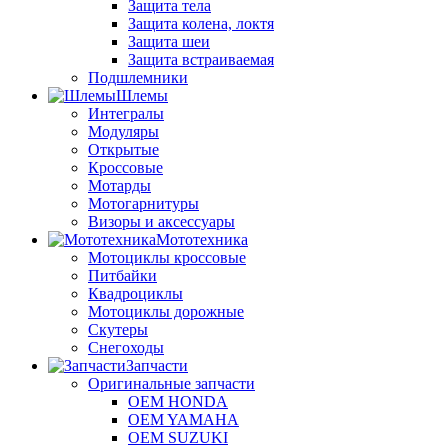
Защита тела
Защита колена, локтя
Защита шеи
Защита встраиваемая
Подшлемники
Шлемы
Интегралы
Модуляры
Открытые
Кроссовые
Мотарды
Мотогарнитуры
Визоры и аксессуары
Мототехника
Мотоциклы кроссовые
Питбайки
Квадроциклы
Мотоциклы дорожные
Скутеры
Снегоходы
Запчасти
Оригинальные запчасти
OEM HONDA
OEM YAMAHA
OEM SUZUKI