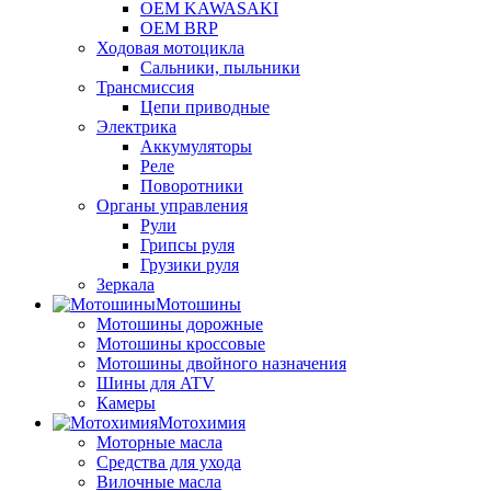
OEM KAWASAKI
OEM BRP
Ходовая мотоцикла
Сальники, пыльники
Трансмиссия
Цепи приводные
Электрика
Аккумуляторы
Реле
Поворотники
Органы управления
Рули
Грипсы руля
Грузики руля
Зеркала
Мотошины
Мотошины дорожные
Мотошины кроссовые
Мотошины двойного назначения
Шины для ATV
Камеры
Мотохимия
Моторные масла
Средства для ухода
Вилочные масла