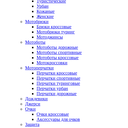
Туристические
Урбан
Кожаные
Женские
Мотобрюки
Брюки кроссовые
Мотобрюки туринг
Мотоджинсы
Мотоботы
Мотоботы дорожные
Мотоботы спортивные
Мотоботы кроссовые
Мотокроссовки
Мотоперчатки
Перчатки кроссовые
Перчатки спортивные
Перчатки туринговые
Перчатки урбан
Перчатки дорожные
Дождевики
Джерси
Очки
Очки кроссовые
Аксессуары для очков
Защита