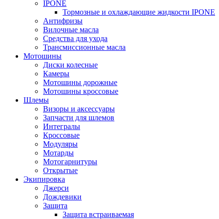
IPONE
Тормозные и охлаждающие жидкости IPONE
Антифризы
Вилочные масла
Средства для ухода
Трансмиссионные масла
Мотошины
Диски колесные
Камеры
Мотошины дорожные
Мотошины кроссовые
Шлемы
Визоры и аксессуары
Запчасти для шлемов
Интегралы
Кроссовые
Модуляры
Мотарды
Мотогарнитуры
Открытые
Экипировка
Джерси
Дождевики
Защита
Защита встраиваемая