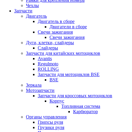
Рамки для крепления номера
Чехлы
Запчасти
Двигатель
Двигатель в сборе
Двигатели в сборе
Свечи зажигания
Свечи зажигания
Дуги, клетки, слайдеры
Слайдеры
Запчасти для китайских мотоциклов
Avantis
Regulmoto
ROLLING
Запчасти для мотоциклов BSE
BSE
Зеркала
Мотозапчасти
Запчасти для кроссовых мотоциклов
Корпус
Топливная система
Карбюратор
Органы управления
Грипсы руля
Грузики руля