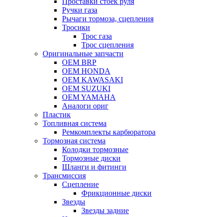
Проставки стоек руля
Ручки газа
Рычаги тормоза, сцепления
Тросики
Трос газа
Трос сцепления
Оригинальные запчасти
OEM BRP
OEM HONDA
OEM KAWASAKI
OEM SUZUKI
OEM YAMAHA
Аналоги ориг
Пластик
Топливная система
Ремкомплекты карбюратора
Тормозная система
Колодки тормозные
Тормозные диски
Шланги и фитинги
Трансмиссия
Cцепление
Фрикционные диски
Звезды
Звезды задние