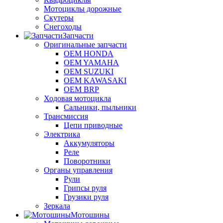
Мотоциклы дорожные
Скутеры
Снегоходы
Запчасти
Оригинальные запчасти
OEM HONDA
OEM YAMAHA
OEM SUZUKI
OEM KAWASAKI
OEM BRP
Ходовая мотоцикла
Сальники, пыльники
Трансмиссия
Цепи приводные
Электрика
Аккумуляторы
Реле
Поворотники
Органы управления
Рули
Грипсы руля
Грузики руля
Зеркала
Мотошины