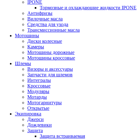
IPONE
Тормозные и охлаждающие жидкости IPONE
Антифризы
Вилочные масла
Средства для ухода
Трансмиссионные масла
Мотошины
Диски колесные
Камеры
Мотошины дорожные
Мотошины кроссовые
Шлемы
Визоры и аксессуары
Запчасти для шлемов
Интегралы
Кроссовые
Модуляры
Мотарды
Мотогарнитуры
Открытые
Экипировка
Джерси
Дождевики
Защита
Защита встраиваемая