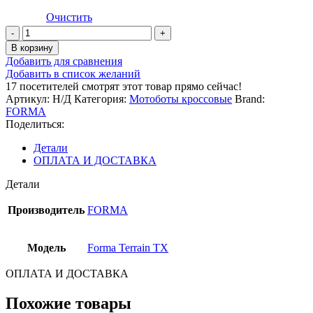
Очистить
Количество
товара
В корзину
Ботинки
Добавить для сравнения
FORMA
Добавить в список желаний
TERRAIN
17
посетителей смотрят этот товар прямо сейчас!
TX
Артикул:
Н/Д
Категория:
Мотоботы кроссовые
Brand:
GREY/WHITE/YELLOWFLUO
FORMA
Поделиться:
Детали
ОПЛАТА И ДОСТАВКА
Детали
Производитель
FORMA
Модель
Forma Terrain TX
ОПЛАТА И ДОСТАВКА
Похожие товары