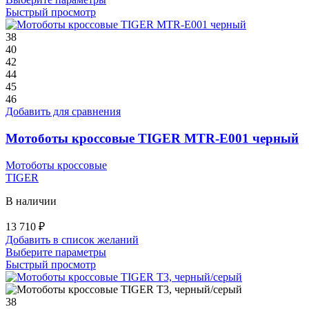
товар
Быстрый просмотр
имеет
несколько
38
вариаций.
40
Опции
42
можно
44
выбрать
45
на
46
странице
Добавить для сравнения
товара.
Мотоботы кроссовые TIGER MTR-E001 черный
Мотоботы кроссовые
TIGER
В наличии
13 710
₽
Добавить в список желаний
Этот
Выберите параметры
товар
Быстрый просмотр
имеет
несколько
вариаций.
38