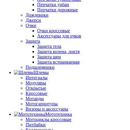
Перчатки урбан
Перчатки дорожные
Дождевики
Джерси
Очки
Очки кроссовые
Аксессуары для очков
Защита
Защита тела
Защита колена, локтя
Защита шеи
Защита встраиваемая
Подшлемники
Шлемы
Интегралы
Модуляры
Открытые
Кроссовые
Мотарды
Мотогарнитуры
Визоры и аксессуары
Мототехника
Мотоциклы кроссовые
Питбайки
Квадроциклы