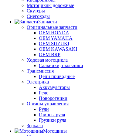
Мотоциклы дорожные
Скутеры
Снегоходы
Запчасти
Оригинальные запчасти
OEM HONDA
OEM YAMAHA
OEM SUZUKI
OEM KAWASAKI
OEM BRP
Ходовая мотоцикла
Сальники, пыльники
Трансмиссия
Цепи приводные
Электрика
Аккумуляторы
Реле
Поворотники
Органы управления
Рули
Грипсы руля
Грузики руля
Зеркала
Мотошины