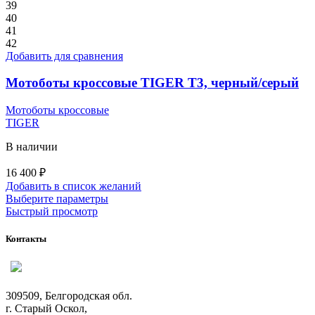
Опции
39
можно
40
выбрать
41
на
42
странице
Добавить для сравнения
товара.
Мотоботы кроссовые TIGER T3, черный/серый
Мотоботы кроссовые
TIGER
В наличии
16 400
₽
Добавить в список желаний
Этот
Выберите параметры
товар
Быстрый просмотр
имеет
несколько
Контакты
вариаций.
Опции
можно
выбрать
309509, Белгородская обл.
на
г. Старый Оскол,
странице