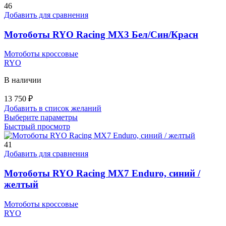
выбрать
46
на
Добавить для сравнения
странице
товара.
Мотоботы RYO Racing MX3 Бел/Син/Красн
Мотоботы кроссовые
RYO
В наличии
13 750
₽
Добавить в список желаний
Этот
Выберите параметры
товар
Быстрый просмотр
имеет
несколько
41
вариаций.
Добавить для сравнения
Опции
можно
Мотоботы RYO Racing MX7 Enduro, синий /
выбрать
желтый
на
странице
Мотоботы кроссовые
товара.
RYO