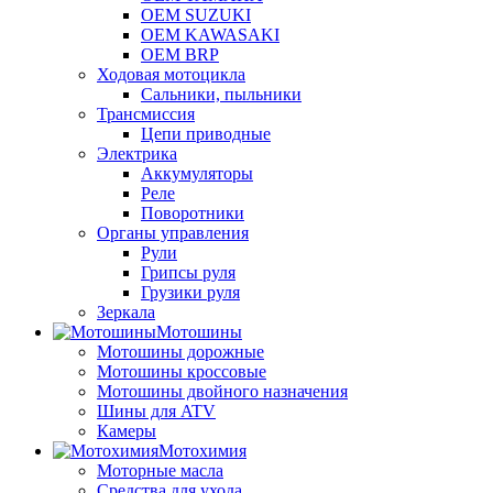
OEM SUZUKI
OEM KAWASAKI
OEM BRP
Ходовая мотоцикла
Сальники, пыльники
Трансмиссия
Цепи приводные
Электрика
Аккумуляторы
Реле
Поворотники
Органы управления
Рули
Грипсы руля
Грузики руля
Зеркала
Мотошины
Мотошины дорожные
Мотошины кроссовые
Мотошины двойного назначения
Шины для ATV
Камеры
Мотохимия
Моторные масла
Средства для ухода