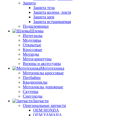
Защита
Защита тела
Защита колена, локтя
Защита шеи
Защита встраиваемая
Подшлемники
Шлемы
Интегралы
Модуляры
Открытые
Кроссовые
Мотарды
Мотогарнитуры
Визоры и аксессуары
Мототехника
Мотоциклы кроссовые
Питбайки
Квадроциклы
Мотоциклы дорожные
Скутеры
Снегоходы
Запчасти
Оригинальные запчасти
OEM HONDA
OEM YAMAHA