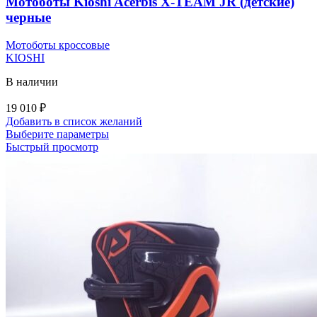
Мотоботы Kioshi Acerbis X-TEAM JR (детские)
черные
Мотоботы кроссовые
KIOSHI
В наличии
19 010
₽
Добавить в список желаний
Этот
Выберите параметры
товар
Быстрый просмотр
имеет
несколько
вариаций.
Опции
можно
выбрать
на
странице
товара.