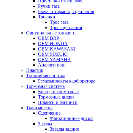
Проставки стоек руля
Ручки газа
Рычаги тормоза, сцепления
Тросики
Трос газа
Трос сцепления
Оригинальные запчасти
OEM BRP
OEM HONDA
OEM KAWASAKI
OEM SUZUKI
OEM YAMAHA
Аналоги ориг
Пластик
Топливная система
Ремкомплекты карбюратора
Тормозная система
Колодки тормозные
Тормозные диски
Шланги и фитинги
Трансмиссия
Cцепление
Фрикционные диски
Звезды
Звезды задние