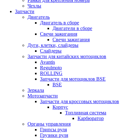
Рамки для крепления номера
Чехлы
Запчасти
Двигатель
Двигатель в сборе
Двигатели в сборе
Свечи зажигания
Свечи зажигания
Дуги, клетки, слайдеры
Слайдеры
Запчасти для китайских мотоциклов
Avantis
Regulmoto
ROLLING
Запчасти для мотоциклов BSE
BSE
Зеркала
Мотозапчасти
Запчасти для кроссовых мотоциклов
Корпус
Топливная система
Карбюратор
Органы управления
Грипсы руля
Грузики руля