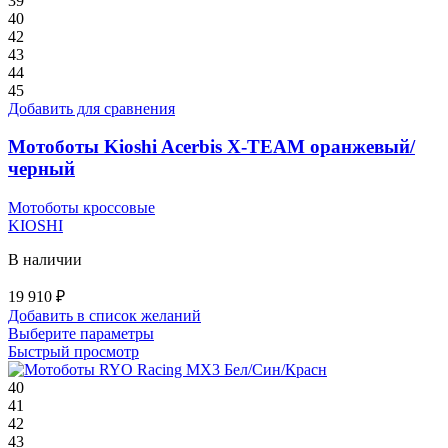
39
40
42
43
44
45
Добавить для сравнения
Мотоботы Kioshi Acerbis X-TEAM оранжевый/
черный
Мотоботы кроссовые
KIOSHI
В наличии
19 910
₽
Добавить в список желаний
Этот
Выберите параметры
товар
Быстрый просмотр
имеет
несколько
40
вариаций.
41
Опции
42
можно
43