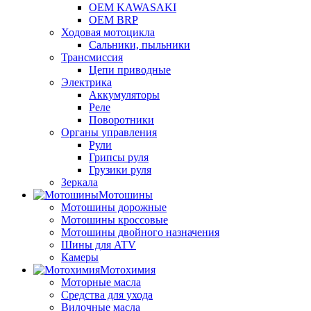
OEM KAWASAKI
OEM BRP
Ходовая мотоцикла
Сальники, пыльники
Трансмиссия
Цепи приводные
Электрика
Аккумуляторы
Реле
Поворотники
Органы управления
Рули
Грипсы руля
Грузики руля
Зеркала
Мотошины
Мотошины дорожные
Мотошины кроссовые
Мотошины двойного назначения
Шины для ATV
Камеры
Мотохимия
Моторные масла
Средства для ухода
Вилочные масла