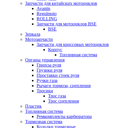
Запчасти для китайских мотоциклов
Avantis
Regulmoto
ROLLING
Запчасти для мотоциклов BSE
BSE
Зеркала
Мотозапчасти
Запчасти для кроссовых мотоциклов
Корпус
Топливная система
Органы управления
Грипсы руля
Грузики руля
Проставки стоек руля
Ручки газа
Рычаги тормоза, сцепления
Тросики
Трос газа
Трос сцепления
Пластик
Топливная система
Ремкомплекты карбюратора
Тормозная система
Колодки тормозные