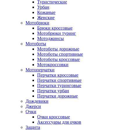
Туристические
Урбан
Кожаные
Женские
Мотобрюки
Брюки кроссовые
Мотобрюки туринг
Мотоджинсы
Мотоботы
Мотоботы дорожные
Мотоботы спортивные
Мотоботы кроссовые
Мотокроссовки
Мотоперчатки
Перчатки кроссовые
Перчатки спортивные
Перчатки туринговые
Перчатки урбан
Перчатки дорожные
Дождевики
Джерси
Очки
Очки кроссовые
Аксессуары для очков
Защита