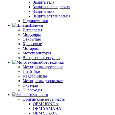
Защита тела
Защита колена, локтя
Защита шеи
Защита встраиваемая
Подшлемники
Шлемы
Интегралы
Модуляры
Открытые
Кроссовые
Мотарды
Мотогарнитуры
Визоры и аксессуары
Мототехника
Мотоциклы кроссовые
Питбайки
Квадроциклы
Мотоциклы дорожные
Скутеры
Снегоходы
Запчасти
Оригинальные запчасти
OEM HONDA
OEM YAMAHA
OEM SUZUKI