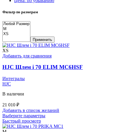
Цена: по убыванию
Фильтр по размерам
Применить
XS
Добавить для сравнения
HJC Шлем i 70 ELIM MC6HSF
Интегралы
HJC
В наличии
21 010
₽
Добавить в список желаний
Этот
Выберите параметры
товар
Быстрый просмотр
имеет
несколько
M