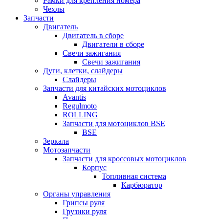
Рамки для крепления номера
Чехлы
Запчасти
Двигатель
Двигатель в сборе
Двигатели в сборе
Свечи зажигания
Свечи зажигания
Дуги, клетки, слайдеры
Слайдеры
Запчасти для китайских мотоциклов
Avantis
Regulmoto
ROLLING
Запчасти для мотоциклов BSE
BSE
Зеркала
Мотозапчасти
Запчасти для кроссовых мотоциклов
Корпус
Топливная система
Карбюратор
Органы управления
Грипсы руля
Грузики руля