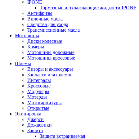
IPONE
Тормозные и охлаждающие жидкости IPONE
Антифризы
Вилочные масла
Средства для ухода
Трансмиссионные масла
Мотошины
Диски колесные
Камеры
Мотошины дорожные
Мотошины кроссовые
Шлемы
Визоры и аксессуары
Запчасти для шлемов
Интегралы
Кроссовые
Модуляры
Мотарды
Мотогарнитуры
Открытые
Экипировка
Джерси
Дождевики
Защита
Защита встраиваемая