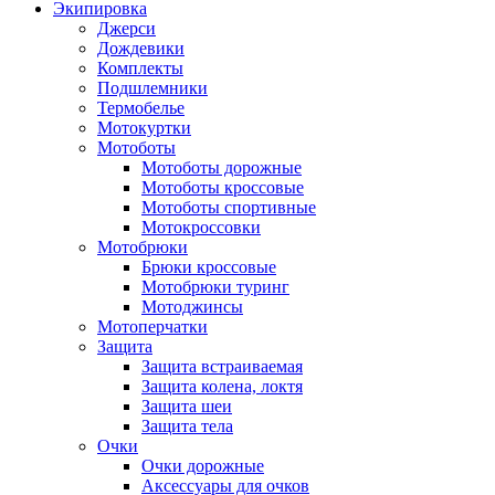
Экипировка
Джерси
Дождевики
Комплекты
Подшлемники
Термобелье
Мотокуртки
Мотоботы
Мотоботы дорожные
Мотоботы кроссовые
Мотоботы спортивные
Мотокроссовки
Мотобрюки
Брюки кроссовые
Мотобрюки туринг
Мотоджинсы
Мотоперчатки
Защита
Защита встраиваемая
Защита колена, локтя
Защита шеи
Защита тела
Очки
Очки дорожные
Аксессуары для очков