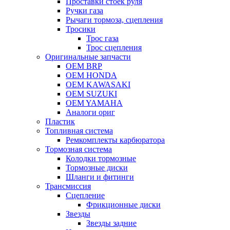
Проставки стоек руля
Ручки газа
Рычаги тормоза, сцепления
Тросики
Трос газа
Трос сцепления
Оригинальные запчасти
OEM BRP
OEM HONDA
OEM KAWASAKI
OEM SUZUKI
OEM YAMAHA
Аналоги ориг
Пластик
Топливная система
Ремкомплекты карбюратора
Тормозная система
Колодки тормозные
Тормозные диски
Шланги и фитинги
Трансмиссия
Cцепление
Фрикционные диски
Звезды
Звезды задние