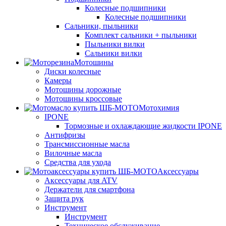
Колесные подшипники
Колесные подшипники
Сальники, пыльники
Комплект сальники + пыльники
Пыльники вилки
Сальники вилки
Мотошины
Диски колесные
Камеры
Мотошины дорожные
Мотошины кроссовые
Мотохимия
IPONE
Тормозные и охлаждающие жидкости IPONE
Антифризы
Трансмиссионные масла
Вилочные масла
Средства для ухода
Аксессуары
Аксессуары для ATV
Держатели для смартфона
Защита рук
Инструмент
Инструмент
Техническое обслуживание