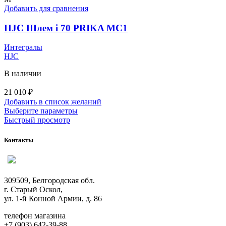
вариаций.
Добавить для сравнения
Опции
можно
HJC Шлем i 70 PRIKA MC1
выбрать
на
Интегралы
странице
HJC
товара.
В наличии
21 010
₽
Добавить в список желаний
Этот
Выберите параметры
товар
Быстрый просмотр
имеет
несколько
Контакты
вариаций.
Опции
можно
выбрать
309509, Белгородская обл.
на
г. Старый Оскол,
странице
ул. 1-й Конной Армии, д. 86
товара.
телефон магазина
+7 (903) 642-39-88