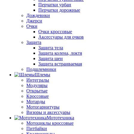
Перчатки урбан
Перчатки дорожные
Дождевики
Джерси
Очки
Очки кроссовые
Аксессуары для очков
Защита
Защита тела
Защита колена, локтя
Защита шеи
Защита встраиваемая
Подшлемники
Шлемы
Интегралы
Модуляры
Открытые
Кроссовые
Мотарды
Мотогарнитуры
Визоры и аксессуары
Мототехника
Мотоциклы кроссовые
Питбайки
Квадроциклы