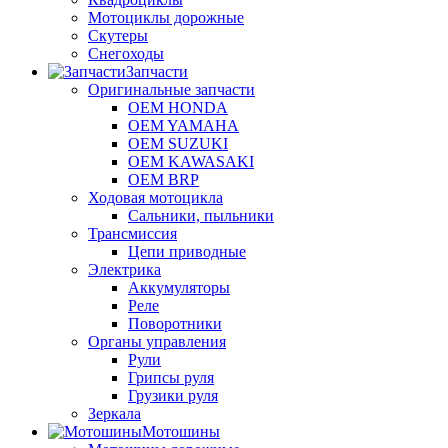
Мотоциклы дорожные
Скутеры
Снегоходы
Запчасти
Оригинальные запчасти
OEM HONDA
OEM YAMAHA
OEM SUZUKI
OEM KAWASAKI
OEM BRP
Ходовая мотоцикла
Сальники, пыльники
Трансмиссия
Цепи приводные
Электрика
Аккумуляторы
Реле
Поворотники
Органы управления
Рули
Грипсы руля
Грузики руля
Зеркала
Мотошины