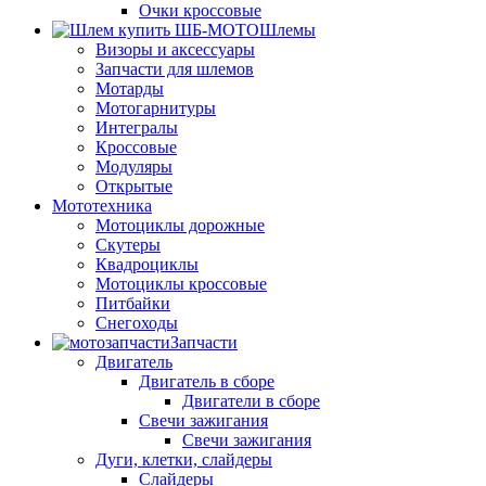
Очки кроссовые
Шлемы
Визоры и аксессуары
Запчасти для шлемов
Мотарды
Мотогарнитуры
Интегралы
Кроссовые
Модуляры
Открытые
Мототехника
Мотоциклы дорожные
Скутеры
Квадроциклы
Мотоциклы кроссовые
Питбайки
Снегоходы
Запчасти
Двигатель
Двигатель в сборе
Двигатели в сборе
Свечи зажигания
Свечи зажигания
Дуги, клетки, слайдеры
Слайдеры