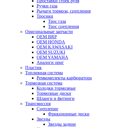
Проставки стоек руля
Ручки газа
Рычаги тормоза, сцепления
Тросики
Трос газа
Трос сцепления
Оригинальные запчасти
OEM BRP
OEM HONDA
OEM KAWASAKI
OEM SUZUKI
OEM YAMAHA
Аналоги ориг
Пластик
Топливная система
Ремкомплекты карбюратора
Тормозная система
Колодки тормозные
Тормозные диски
Шланги и фитинги
Трансмиссия
Cцепление
Фрикционные диски
Звезды
Звезды задние