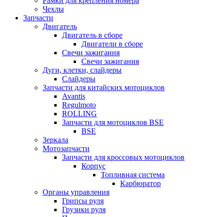
Рамки для крепления номера
Чехлы
Запчасти
Двигатель
Двигатель в сборе
Двигатели в сборе
Свечи зажигания
Свечи зажигания
Дуги, клетки, слайдеры
Слайдеры
Запчасти для китайских мотоциклов
Avantis
Regulmoto
ROLLING
Запчасти для мотоциклов BSE
BSE
Зеркала
Мотозапчасти
Запчасти для кроссовых мотоциклов
Корпус
Топливная система
Карбюратор
Органы управления
Грипсы руля
Грузики руля