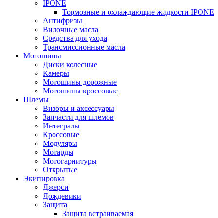
IPONE
Тормозные и охлаждающие жидкости IPONE
Антифризы
Вилочные масла
Средства для ухода
Трансмиссионные масла
Мотошины
Диски колесные
Камеры
Мотошины дорожные
Мотошины кроссовые
Шлемы
Визоры и аксессуары
Запчасти для шлемов
Интегралы
Кроссовые
Модуляры
Мотарды
Мотогарнитуры
Открытые
Экипировка
Джерси
Дождевики
Защита
Защита встраиваемая