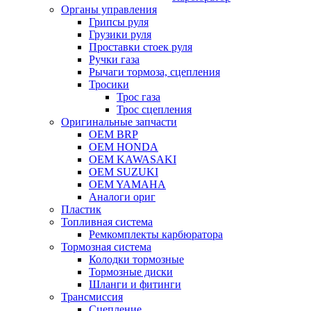
Органы управления
Грипсы руля
Грузики руля
Проставки стоек руля
Ручки газа
Рычаги тормоза, сцепления
Тросики
Трос газа
Трос сцепления
Оригинальные запчасти
OEM BRP
OEM HONDA
OEM KAWASAKI
OEM SUZUKI
OEM YAMAHA
Аналоги ориг
Пластик
Топливная система
Ремкомплекты карбюратора
Тормозная система
Колодки тормозные
Тормозные диски
Шланги и фитинги
Трансмиссия
Cцепление