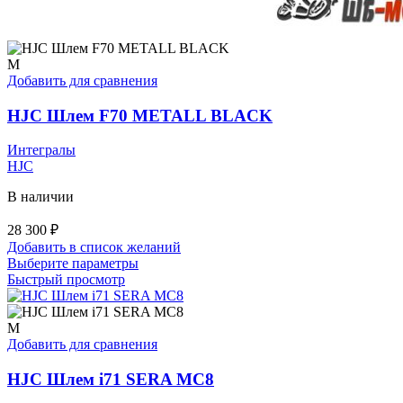
M
Добавить для сравнения
HJC Шлем F70 METALL BLACK
Интегралы
HJC
В наличии
28 300
₽
Добавить в список желаний
Этот
Выберите параметры
товар
Быстрый просмотр
имеет
несколько
вариаций.
M
Опции
Добавить для сравнения
можно
выбрать
HJC Шлем i71 SERA MC8
на