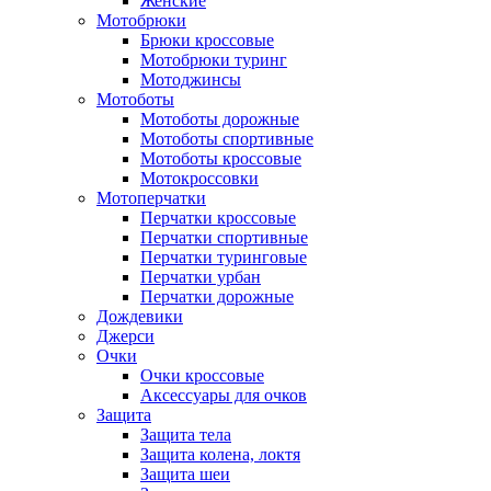
Женские
Мотобрюки
Брюки кроссовые
Мотобрюки туринг
Мотоджинсы
Мотоботы
Мотоботы дорожные
Мотоботы спортивные
Мотоботы кроссовые
Мотокроссовки
Мотоперчатки
Перчатки кроссовые
Перчатки спортивные
Перчатки туринговые
Перчатки урбан
Перчатки дорожные
Дождевики
Джерси
Очки
Очки кроссовые
Аксессуары для очков
Защита
Защита тела
Защита колена, локтя
Защита шеи