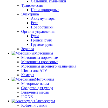
Сальники, пыльники
Трансмиссия
Цепи приводные
Электрика
Аккумуляторы
Реле
Поворотники
Органы управления
Рули
Грипсы руля
Грузики руля
Зеркала
Мотошины
Мотошины дорожные
Мотошины кроссовые
Мотошины двойного назначения
Шины для ATV
Камеры
Мотохимия
Моторные масла
Средства для ухода
Вилочные масла
IPONE
Аксессуары
Кофры и сумки