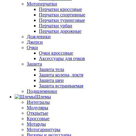
Мотоперчатки
Перчатки кроссовые
Перчатки спортивные
Перчатки туринговые
Перчатки урбан
Перчатки дорожные
Дождевики
Джерси
Очки
Очки кроссовые
Аксессуары для очков
Защита
Защита тела
Защита колена, локтя
Защита шеи
Защита встраиваемая
Подшлемники
Шлемы
Интегралы
Модуляры
Открытые
Кроссовые
Мотарды
Мотогарнитуры
Визоры и аксессуары