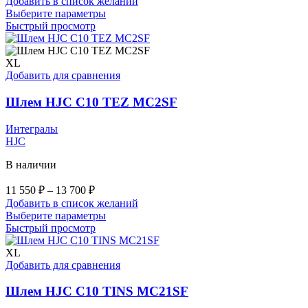
Добавить в список желаний
Этот
Выберите параметры
товар
Быстрый просмотр
имеет
несколько
вариаций.
XL
Опции
Добавить для сравнения
можно
выбрать
Шлем HJC C10 TEZ MC2SF
на
странице
Интегралы
товара.
HJC
В наличии
Диапазон
11 550
₽
–
13 700
₽
цен:
Добавить в список желаний
11
Этот
Выберите параметры
550 ₽
товар
Быстрый просмотр
–
имеет
13
несколько
XL
вариаций.
Добавить для сравнения
700 ₽
Опции
можно
Шлем HJC C10 TINS MC21SF
выбрать