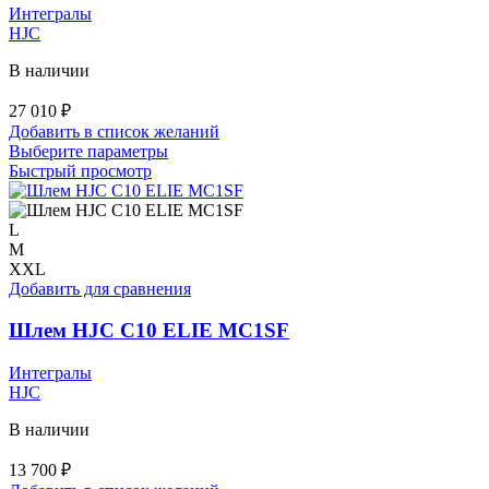
странице
Интегралы
товара.
HJC
В наличии
27 010
₽
Добавить в список желаний
Этот
Выберите параметры
товар
Быстрый просмотр
имеет
несколько
вариаций.
L
Опции
M
можно
XXL
выбрать
Добавить для сравнения
на
странице
Шлем HJC C10 ELIE MC1SF
товара.
Интегралы
HJC
В наличии
13 700
₽