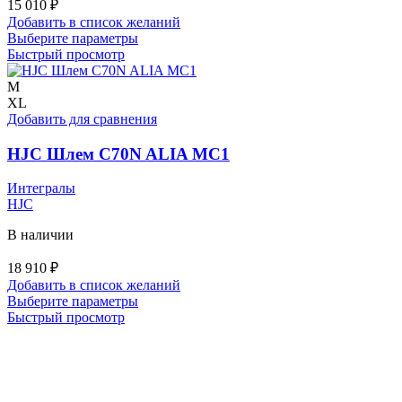
15 010
₽
Добавить в список желаний
Этот
Выберите параметры
товар
Быстрый просмотр
имеет
несколько
M
вариаций.
XL
Опции
Добавить для сравнения
можно
выбрать
HJC Шлем C70N ALIA MC1
на
странице
Интегралы
товара.
HJC
В наличии
18 910
₽
Добавить в список желаний
Этот
Выберите параметры
товар
Быстрый просмотр
имеет
несколько
вариаций.
Опции
можно