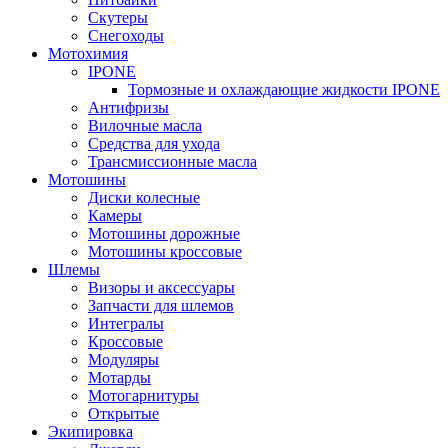
Скутеры
Снегоходы
Мотохимия
IPONE
Тормозные и охлаждающие жидкости IPONE
Антифризы
Вилочные масла
Средства для ухода
Трансмиссионные масла
Мотошины
Диски колесные
Камеры
Мотошины дорожные
Мотошины кроссовые
Шлемы
Визоры и аксессуары
Запчасти для шлемов
Интегралы
Кроссовые
Модуляры
Мотарды
Мотогарнитуры
Открытые
Экипировка