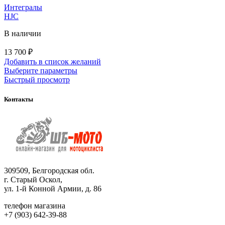
на
Интегралы
странице
HJC
товара.
В наличии
13 700
₽
Добавить в список желаний
Этот
Выберите параметры
товар
Быстрый просмотр
имеет
несколько
Контакты
вариаций.
Опции
можно
выбрать
на
странице
товара.
309509, Белгородская обл.
г. Старый Оскол,
ул. 1-й Конной Армии, д. 86
телефон магазина
+7 (903) 642-39-88