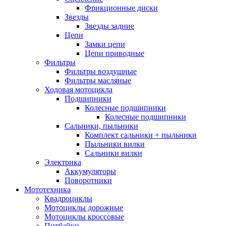
Фрикционные диски
Звезды
Звезды задние
Цепи
Замки цепи
Цепи приводные
Фильтры
Фильтры воздушные
Фильтры масляные
Ходовая мотоцикла
Подшипники
Колесные подшипники
Колесные подшипники
Сальники, пыльники
Комплект сальники + пыльники
Пыльники вилки
Сальники вилки
Электрика
Аккумуляторы
Поворотники
Мототехника
Квадроциклы
Мотоциклы дорожные
Мотоциклы кроссовые
Питбайки