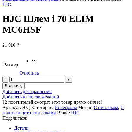
HJC
HJC Шлем i 70 ELIM
MC6HSF
21 010
₽
XS
Размер
Очистить
Количество
товара
В корзину
HJC
Добавить для сравнения
Шлем
Добавить в список желаний
i
12
посетителей смотрят этот товар прямо сейчас!
70
Артикул:
Н/Д
Категория:
Интегралы
Метки:
С пинлоком
,
С
ELIM
солнцезащитными очками
Brand:
HJC
MC6HSF
Поделиться:
Детали