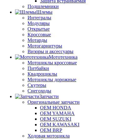
Защита встраиваемая
Подшлемники
Шлемы
Интегралы
Модуляры
Открытые
Кроссовые
Мотарды
Мотогарнитуры
Визоры и аксессуары
Мототехника
Мотоциклы кроссовые
Питбайки
Квадроциклы
Мотоциклы дорожные
Скутеры
Снегоходы
Запчасти
Оригинальные запчасти
OEM HONDA
OEM YAMAHA
OEM SUZUKI
OEM KAWASAKI
OEM BRP
Ходовая мотоцикла