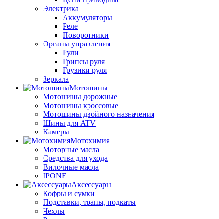
Электрика
Аккумуляторы
Реле
Поворотники
Органы управления
Рули
Грипсы руля
Грузики руля
Зеркала
Мотошины
Мотошины дорожные
Мотошины кроссовые
Мотошины двойного назначения
Шины для ATV
Камеры
Мотохимия
Моторные масла
Средства для ухода
Вилочные масла
IPONE
Аксессуары
Кофры и сумки
Подставки, трапы, подкаты
Чехлы