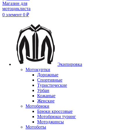
0
элемент
0
₽
Экипировка
Мотокуртки
Дорожные
Спортивные
Туристические
Урбан
Кожаные
Женские
Мотобрюки
Брюки кроссовые
Мотобрюки туринг
Мотоджинсы
Мотоботы