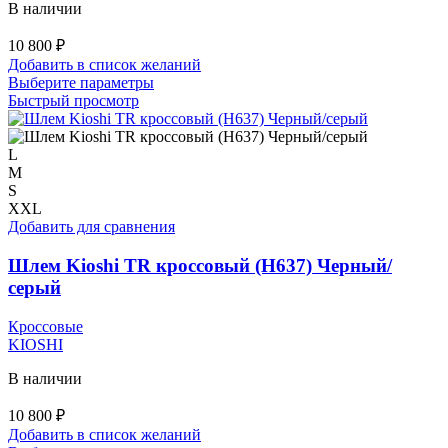
В наличии
10 800
₽
Добавить в список желаний
Этот
Выберите параметры
товар
Быстрый просмотр
имеет
несколько
вариаций.
L
Опции
M
можно
S
выбрать
XXL
на
Добавить для сравнения
странице
товара.
Шлем Kioshi TR кроссовый (H637) Черный/
серый
Кроссовые
KIOSHI
В наличии
10 800
₽
Добавить в список желаний