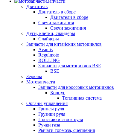
Запчасти
Двигатель
Двигатель в сборе
Двигатели в сборе
Свечи зажигания
Свечи зажигания
Дуги, клетки, слайдеры
Слайдеры
Запчасти для китайских мотоциклов
Avantis
Regulmoto
ROLLING
Запчасти для мотоциклов BSE
BSE
Зеркала
Мотозапчасти
Запчасти для кроссовых мотоциклов
Корпус
Топливная система
Органы управления
Грипсы руля
Грузики руля
Проставки стоек руля
Ручки газа
Рычаги тормоза, сцепления