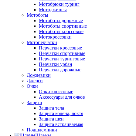
Мотобрюки туринг
Мотоджинсы
Мотоботы
Мотоботы дорожные
Мотоботы спортивные
Мотоботы кроссовые
Мотокроссовки
Мотоперчатки
Перчатки кроссовые
Перчатки спортивные
Перчатки туринговые
Перчатки урбан
Перчатки дорожные
Дождевики
Джерси
Очки
Очки кроссовые
Аксессуары для очков
Защита
Защита тела
Защита колена, локтя
Защита шеи
Защита встраиваемая
Подшлемники
Шлемы