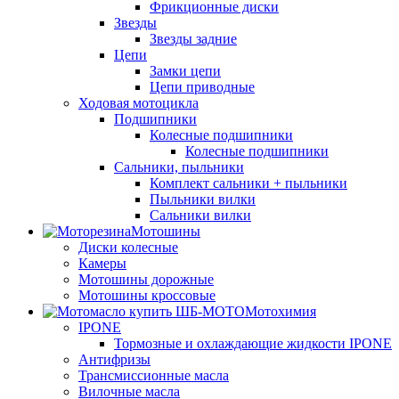
Фрикционные диски
Звезды
Звезды задние
Цепи
Замки цепи
Цепи приводные
Ходовая мотоцикла
Подшипники
Колесные подшипники
Колесные подшипники
Сальники, пыльники
Комплект сальники + пыльники
Пыльники вилки
Сальники вилки
Мотошины
Диски колесные
Камеры
Мотошины дорожные
Мотошины кроссовые
Мотохимия
IPONE
Тормозные и охлаждающие жидкости IPONE
Антифризы
Трансмиссионные масла
Вилочные масла