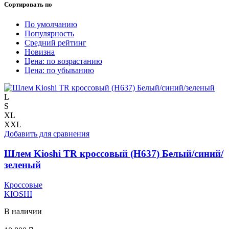
Сортировать по
По умолчанию
Популярность
Средний рейтинг
Новизна
Цена: по возрастанию
Цена: по убыванию
L
S
XL
XXL
Добавить для сравнения
Шлем Kioshi TR кроссовый (H637) Белый/синий/
зеленый
Кроссовые
KIOSHI
В наличии