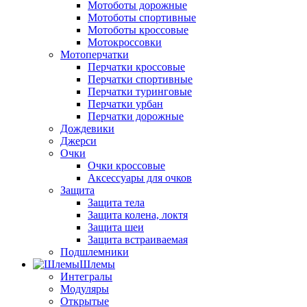
Мотоботы дорожные
Мотоботы спортивные
Мотоботы кроссовые
Мотокроссовки
Мотоперчатки
Перчатки кроссовые
Перчатки спортивные
Перчатки туринговые
Перчатки урбан
Перчатки дорожные
Дождевики
Джерси
Очки
Очки кроссовые
Аксессуары для очков
Защита
Защита тела
Защита колена, локтя
Защита шеи
Защита встраиваемая
Подшлемники
Шлемы
Интегралы
Модуляры
Открытые