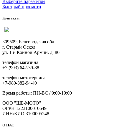
Этот
Выберите параметры
товар
Быстрый просмотр
имеет
несколько
Контакты
вариаций.
Опции
можно
выбрать
309509, Белгородская обл.
на
г. Старый Оскол,
странице
ул. 1-й Конной Армии, д. 86
товара.
телефон магазина
+7 (903) 642-39-88
телефон мотосервиса
+7-980-382-94-40
Время работы: ПН-ВС / 9:00-19:00
ООО "ШБ-МОТО"
ОГРН 1223100010649
ИНН/КИО 3100005248
О НАС