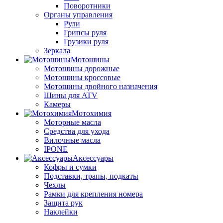
Поворотники
Органы управления
Рули
Грипсы руля
Грузики руля
Зеркала
Мотошины
Мотошины дорожные
Мотошины кроссовые
Мотошины двойного назначения
Шины для ATV
Камеры
Мотохимия
Моторные масла
Средства для ухода
Вилочные масла
IPONE
Аксессуары
Кофры и сумки
Подставки, трапы, подкаты
Чехлы
Рамки для крепления номера
Защита рук
Наклейки