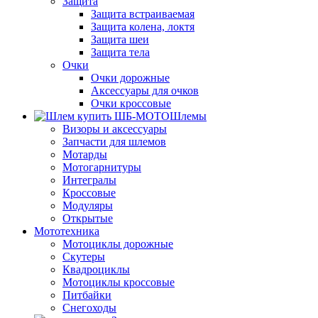
Защита
Защита встраиваемая
Защита колена, локтя
Защита шеи
Защита тела
Очки
Очки дорожные
Аксессуары для очков
Очки кроссовые
Шлемы
Визоры и аксессуары
Запчасти для шлемов
Мотарды
Мотогарнитуры
Интегралы
Кроссовые
Модуляры
Открытые
Мототехника
Мотоциклы дорожные
Скутеры
Квадроциклы
Мотоциклы кроссовые
Питбайки
Снегоходы