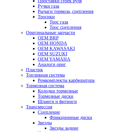
Проставки стоек руля
Ручки газа
Рычаги тормоза, сцепления
Тросики
Трос газа
Трос сцепления
Оригинальные запчасти
OEM BRP
OEM HONDA
OEM KAWASAKI
OEM SUZUKI
OEM YAMAHA
Аналоги ориг
Пластик
Топливная система
Ремкомплекты карбюратора
Тормозная система
Колодки тормозные
Тормозные диски
Шланги и фитинги
Трансмиссия
Cцепление
Фрикционные диски
Звезды
Звезды задние