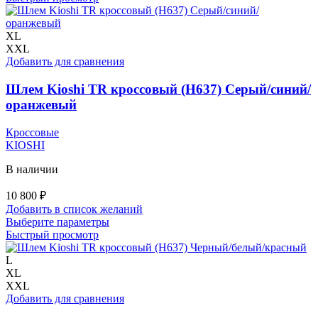
имеет
несколько
вариаций.
XL
Опции
XXL
можно
Добавить для сравнения
выбрать
на
Шлем Kioshi TR кроссовый (H637) Серый/синий/
странице
оранжевый
товара.
Кроссовые
KIOSHI
В наличии
10 800
₽
Добавить в список желаний
Этот
Выберите параметры
товар
Быстрый просмотр
имеет
несколько
L
вариаций.
XL
Опции
XXL
можно
Добавить для сравнения
выбрать