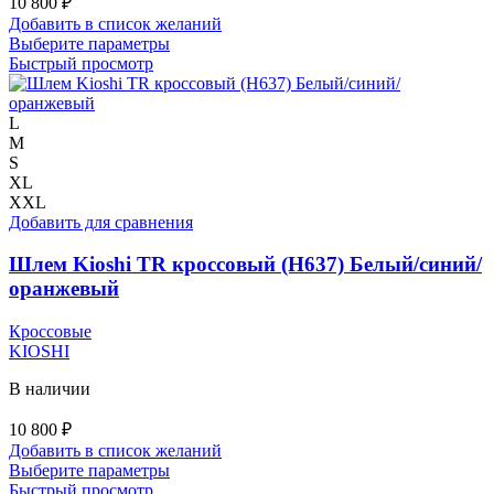
10 800
₽
Добавить в список желаний
Этот
Выберите параметры
товар
Быстрый просмотр
имеет
несколько
вариаций.
L
Опции
M
можно
S
выбрать
XL
на
XXL
странице
Добавить для сравнения
товара.
Шлем Kioshi TR кроссовый (H637) Белый/синий/
оранжевый
Кроссовые
KIOSHI
В наличии
10 800
₽
Добавить в список желаний
Этот
Выберите параметры
товар
Быстрый просмотр