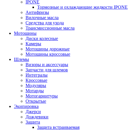
IPONE
Тормозные и охлаждающие жидкости IPONE
Антифризы
Вилочные масла
Средства для ухода
Трансмиссионные масла
Мотошины
Диски колесные
Камеры
Мотошины дорожные
Мотошины кроссовые
Шлемы
Визоры и аксессуары
Запчасти для шлемов
Интегралы
Кроссовые
Модуляры
Мотарды
Мотогарнитуры
Открытые
Экипировка
Джерси
Дождевики
Защита
Защита встраиваемая