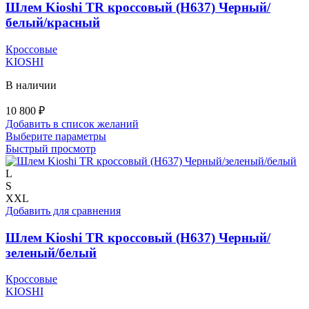
на
Шлем Kioshi TR кроссовый (H637) Черный/
странице
белый/красный
товара.
Кроссовые
KIOSHI
В наличии
10 800
₽
Добавить в список желаний
Этот
Выберите параметры
товар
Быстрый просмотр
имеет
несколько
L
вариаций.
S
Опции
XXL
можно
Добавить для сравнения
выбрать
на
Шлем Kioshi TR кроссовый (H637) Черный/
странице
зеленый/белый
товара.
Кроссовые
KIOSHI