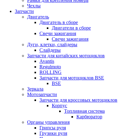
Рамки для крепления номера
Чехлы
Запчасти
Двигатель
Двигатель в сборе
Двигатели в сборе
Свечи зажигания
Свечи зажигания
Дуги, клетки, слайдеры
Слайдеры
Запчасти для китайских мотоциклов
Avantis
Regulmoto
ROLLING
Запчасти для мотоциклов BSE
BSE
Зеркала
Мотозапчасти
Запчасти для кроссовых мотоциклов
Корпус
Топливная система
Карбюратор
Органы управления
Грипсы руля
Грузики руля