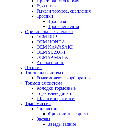
Проставки стоек руля
Ручки газа
Рычаги тормоза, сцепления
Тросики
Трос газа
Трос сцепления
Оригинальные запчасти
OEM BRP
OEM HONDA
OEM KAWASAKI
OEM SUZUKI
OEM YAMAHA
Аналоги ориг
Пластик
Топливная система
Ремкомплекты карбюратора
Тормозная система
Колодки тормозные
Тормозные диски
Шланги и фитинги
Трансмиссия
Cцепление
Фрикционные диски
Звезды
Звезды задние