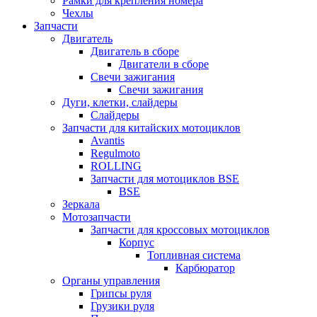
Рамки для крепления номера
Чехлы
Запчасти
Двигатель
Двигатель в сборе
Двигатели в сборе
Свечи зажигания
Свечи зажигания
Дуги, клетки, слайдеры
Слайдеры
Запчасти для китайских мотоциклов
Avantis
Regulmoto
ROLLING
Запчасти для мотоциклов BSE
BSE
Зеркала
Мотозапчасти
Запчасти для кроссовых мотоциклов
Корпус
Топливная система
Карбюратор
Органы управления
Грипсы руля
Грузики руля