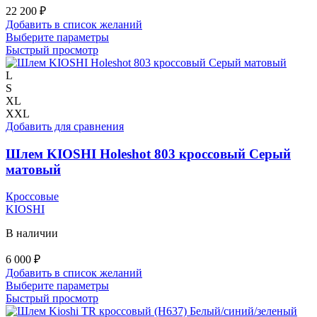
22 200
₽
Добавить в список желаний
Этот
Выберите параметры
товар
Быстрый просмотр
имеет
несколько
L
вариаций.
S
Опции
XL
можно
XXL
выбрать
Добавить для сравнения
на
странице
Шлем KIOSHI Holeshot 803 кроссовый Серый
товара.
матовый
Кроссовые
KIOSHI
В наличии
6 000
₽
Добавить в список желаний
Этот
Выберите параметры
товар
Быстрый просмотр
имеет