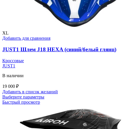
XL
Добавить для сравнения
JUST1 Шлем J18 HEXA (синий/белый глянц)
Кроссовые
JUST1
В наличии
19 000
₽
Добавить в список желаний
Этот
Выберите параметры
товар
Быстрый просмотр
имеет
несколько
вариаций.
Опции
можно