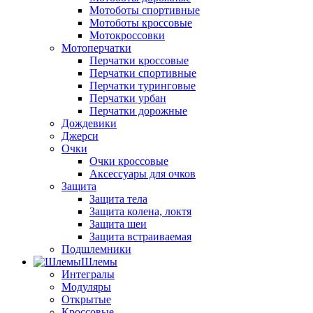
Мотоботы спортивные
Мотоботы кроссовые
Мотокроссовки
Мотоперчатки
Перчатки кроссовые
Перчатки спортивные
Перчатки туринговые
Перчатки урбан
Перчатки дорожные
Дождевики
Джерси
Очки
Очки кроссовые
Аксессуары для очков
Защита
Защита тела
Защита колена, локтя
Защита шеи
Защита встраиваемая
Подшлемники
Шлемы
Интегралы
Модуляры
Открытые
Кроссовые