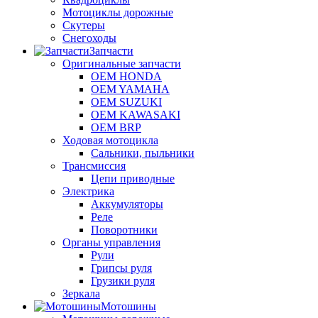
Мотоциклы дорожные
Скутеры
Снегоходы
Запчасти
Оригинальные запчасти
OEM HONDA
OEM YAMAHA
OEM SUZUKI
OEM KAWASAKI
OEM BRP
Ходовая мотоцикла
Сальники, пыльники
Трансмиссия
Цепи приводные
Электрика
Аккумуляторы
Реле
Поворотники
Органы управления
Рули
Грипсы руля
Грузики руля
Зеркала
Мотошины