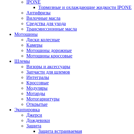
IPONE
Тормозные и охлаждающие жидкости IPONE
Антифризы
Вилочные масла
Средства для ухода
Трансмиссионные масла
Мотошины
Диски колесные
Камеры
Мотошины дорожные
Мотошины кроссовые
Шлемы
Визоры и аксессуары
Запчасти для шлемов
Интегралы
Кроссовые
Модуляры
Мотарды
Мотогарнитуры
Открытые
Экипировка
Джерси
Дождевики
Защита
Защита встраиваемая