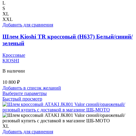
несколько
L
вариаций.
S
Опции
XL
можно
XXL
выбрать
Добавить для сравнения
на
странице
Шлем Kioshi TR кроссовый (H637) Белый/синий/
товара.
зеленый
Кроссовые
KIOSHI
В наличии
10 800
₽
Добавить в список желаний
Этот
Выберите параметры
товар
Быстрый просмотр
имеет
несколько
вариаций.
Опции
можно
XL
выбрать
Добавить для сравнения