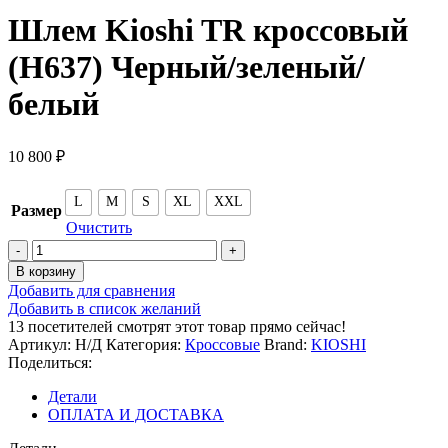
Шлем Kioshi TR кроссовый
(H637) Черный/зеленый/
белый
10 800
₽
L
M
S
XL
XXL
Размер
Очистить
Количество
товара
В корзину
Шлем
Добавить для сравнения
Kioshi
Добавить в список желаний
TR
13
посетителей смотрят этот товар прямо сейчас!
кроссовый
Артикул:
Н/Д
Категория:
Кроссовые
Brand:
KIOSHI
(H637)
Поделиться:
Черный/
зеленый/
Детали
белый
ОПЛАТА И ДОСТАВКА