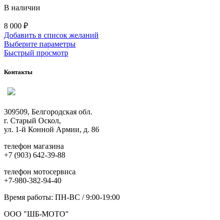
В наличии
8 000
₽
Добавить в список желаний
Этот
Выберите параметры
товар
Быстрый просмотр
имеет
несколько
Контакты
вариаций.
Опции
можно
выбрать
309509, Белгородская обл.
на
г. Старый Оскол,
странице
ул. 1-й Конной Армии, д. 86
товара.
телефон магазина
+7 (903) 642-39-88
телефон мотосервиса
+7-980-382-94-40
Время работы: ПН-ВС / 9:00-19:00
ООО "ШБ-МОТО"