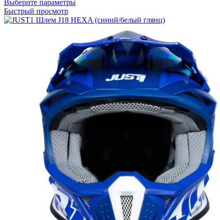
Этот
Выберите параметры
товар
Быстрый просмотр
имеет
несколько
вариаций.
Опции
можно
выбрать
на
странице
товара.