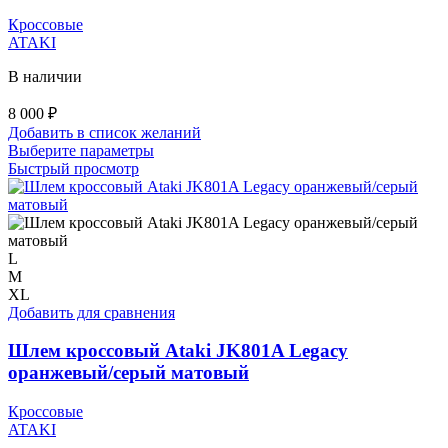
Кроссовые
ATAKI
В наличии
8 000
₽
Добавить в список желаний
Этот
Выберите параметры
товар
Быстрый просмотр
имеет
несколько
вариаций.
Опции
можно
L
выбрать
M
на
XL
странице
Добавить для сравнения
товара.
Шлем кроссовый Ataki JK801A Legacy
оранжевый/серый матовый
Кроссовые
ATAKI