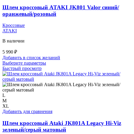
на
странице
Шлем кроссовый ATAKI JK801 Valor синий/
товара.
оранжевый/розовый
Кроссовые
ATAKI
В наличии
5 990
₽
Добавить в список желаний
Этот
Выберите параметры
товар
Быстрый просмотр
имеет
несколько
вариаций.
Опции
можно
L
выбрать
M
на
XL
странице
Добавить для сравнения
товара.
Шлем кроссовый Ataki JK801A Legacy Hi-Viz
зеленый/серый матовый