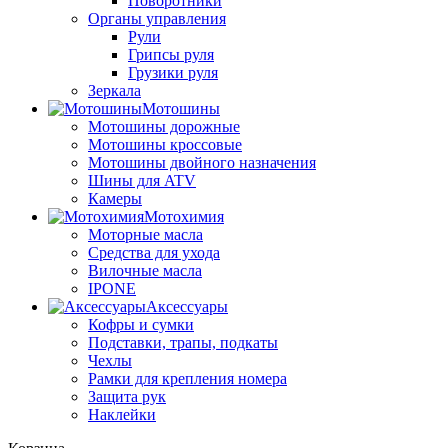
Поворотники
Органы управления
Рули
Грипсы руля
Грузики руля
Зеркала
Мотошины
Мотошины дорожные
Мотошины кроссовые
Мотошины двойного назначения
Шины для ATV
Камеры
Мотохимия
Моторные масла
Средства для ухода
Вилочные масла
IPONE
Аксессуары
Кофры и сумки
Подставки, трапы, подкаты
Чехлы
Рамки для крепления номера
Защита рук
Наклейки