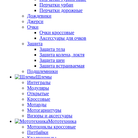
Перчатки урбан
Перчатки дорожные
Дождевики
Джерси
Очки
Очки кроссовые
Аксессуары для очков
Защита
Защита тела
Защита колена, локтя
Защита шеи
Защита встраиваемая
Подшлемники
Шлемы
Интегралы
Модуляры
Открытые
Кроссовые
Мотарды
Мотогарнитуры
Визоры и аксессуары
Мототехника
Мотоциклы кроссовые
Питбайки
Квадроциклы