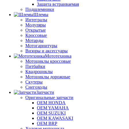
Защита встраиваемая
Подшлемники
Шлемы
Интегралы
Модуляры
Открытые
Кроссовые
Мотарды
Мотогарнитуры
Визоры и аксессуары
Мототехника
Мотоциклы кроссовые
Питбайки
Квадроциклы
Мотоциклы дорожные
Скутеры
Снегоходы
Запчасти
Оригинальные запчасти
OEM HONDA
OEM YAMAHA
OEM SUZUKI
OEM KAWASAKI
OEM BRP
Ходовая мотоцикла