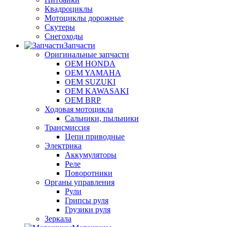
Квадроциклы
Мотоциклы дорожные
Скутеры
Снегоходы
Запчасти
Оригинальные запчасти
OEM HONDA
OEM YAMAHA
OEM SUZUKI
OEM KAWASAKI
OEM BRP
Ходовая мотоцикла
Сальники, пыльники
Трансмиссия
Цепи приводные
Электрика
Аккумуляторы
Реле
Поворотники
Органы управления
Рули
Грипсы руля
Грузики руля
Зеркала