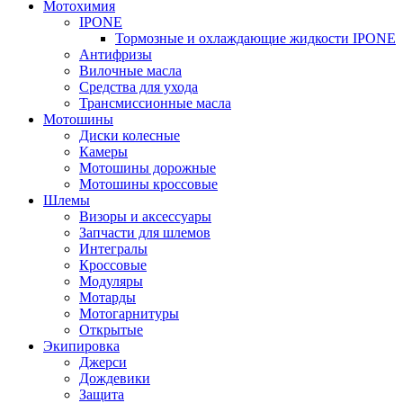
Мотохимия
IPONE
Тормозные и охлаждающие жидкости IPONE
Антифризы
Вилочные масла
Средства для ухода
Трансмиссионные масла
Мотошины
Диски колесные
Камеры
Мотошины дорожные
Мотошины кроссовые
Шлемы
Визоры и аксессуары
Запчасти для шлемов
Интегралы
Кроссовые
Модуляры
Мотарды
Мотогарнитуры
Открытые
Экипировка
Джерси
Дождевики
Защита