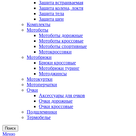
Защита встраиваемая
Защита колена, локтя
Защита тела
Защита шеи
Комплекты
Мотоботы
Мотоботы дорожные
Мотоботы кроссовые
Мотоботы спортивные
Мотокроссовки
Мотобрюки
Брюки кроссовые
Мотобрюки туринг
Мотоджинсы
Мотокуртки
Мотоперчатки
Очки
Аксессуары для очков
Очки дорожные
Очки кроссовые
Подшлемники
Термобелье
Поиск
Меню