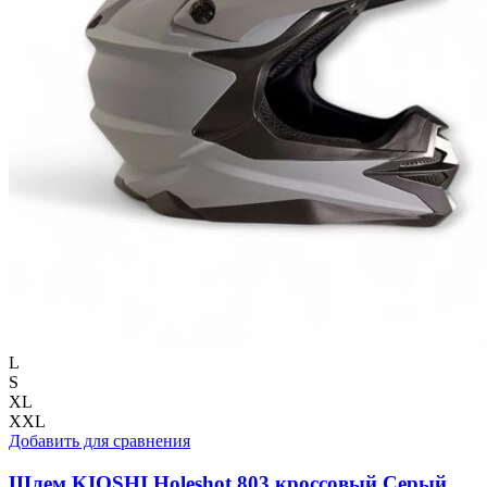
L
S
XL
XXL
Добавить для сравнения
Шлем KIOSHI Holeshot 803 кроссовый Серый