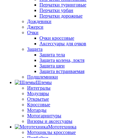
Перчатки туринговые
Перчатки урбан
Перчатки дорожные
Дождевики
Джерси
Очки
Очки кроссовые
Аксессуары для очков
Защита
Защита тела
Защита колена, локтя
Защита шеи
Защита встраиваемая
Подшлемники
Шлемы
Интегралы
Модуляры
Открытые
Кроссовые
Мотарды
Мотогарнитуры
Визоры и аксессуары
Мототехника
Мотоциклы кроссовые
Питбайки