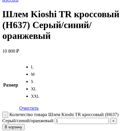
Шлем Kioshi TR кроссовый
(H637) Серый/синий/
оранжевый
10 800
₽
L
M
S
Размер
XL
XXL
Очистить
Количество товара Шлем Kioshi TR кроссовый (H637)
Серый/синий/оранжевый
В корзину