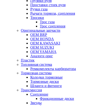
Грузики руля
Проставки стоек руля
Ручки газа
Рычаги тормоза, сцепления
Тросики
Трос газа
Трос сцепления
Оригинальные запчасти
OEM BRP
OEM HONDA
OEM KAWASAKI
OEM SUZUKI
OEM YAMAHA
Аналоги ориг
Пластик
Топливная система
Ремкомплекты карбюратора
Тормозная система
Колодки тормозные
Тормозные диски
Шланги и фитинги
Трансмиссия
Cцепление
Фрикционные диски
Звезды