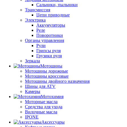
Сальники, пыльники
Трансмиссия
Цепи приводные
Электрика
Аккумуляторы
Реле
Поворотники
Органы управления
Рули
Грипсы руля
Грузики руля
Зеркала
Мотошины
Мотошины дорожные
Мотошины кроссовые
Мотошины двойного назначения
Шины для ATV
Камеры
Мотохимия
Моторные масла
Средства для ухода
Вилочные масла
IPONE
Аксессуары