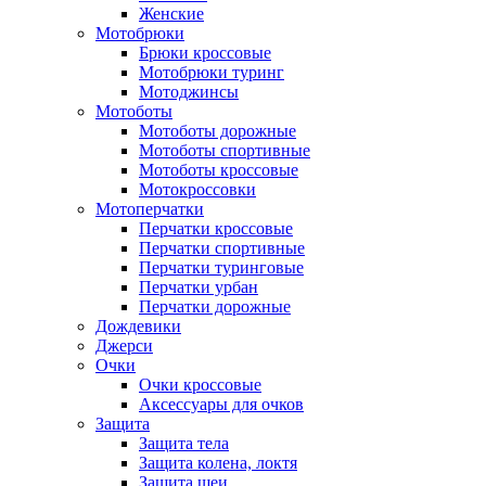
Женские
Мотобрюки
Брюки кроссовые
Мотобрюки туринг
Мотоджинсы
Мотоботы
Мотоботы дорожные
Мотоботы спортивные
Мотоботы кроссовые
Мотокроссовки
Мотоперчатки
Перчатки кроссовые
Перчатки спортивные
Перчатки туринговые
Перчатки урбан
Перчатки дорожные
Дождевики
Джерси
Очки
Очки кроссовые
Аксессуары для очков
Защита
Защита тела
Защита колена, локтя
Защита шеи