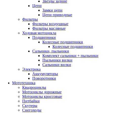
Звезды задние
Цепи
Замки цепи
Цепи приводные
Фильтры
Фильтры воздушные
Фильтры масляные
Ходовая мотоцикла
Подшипники
Колесные подшипники
Колесные подшипники
Сальники, пыльники
Комплект сальники + пыльники
Пыльники вилки
Сальники вилки
Электрика
Аккумуляторы
Поворотники
Мототехника
Квадроциклы
Мотоциклы дорожные
Мотоциклы кроссовые
Питбайки
Скутеры
Снегоходы