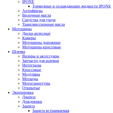
IPONE
Тормозные и охлаждающие жидкости IPONE
Антифризы
Вилочные масла
Средства для ухода
Трансмиссионные масла
Мотошины
Диски колесные
Камеры
Мотошины дорожные
Мотошины кроссовые
Шлемы
Визоры и аксессуары
Запчасти для шлемов
Интегралы
Кроссовые
Модуляры
Мотарды
Мотогарнитуры
Открытые
Экипировка
Джерси
Дождевики
Защита
Защита встраиваемая