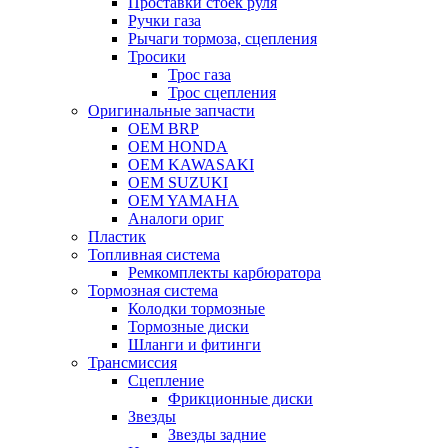
Проставки стоек руля
Ручки газа
Рычаги тормоза, сцепления
Тросики
Трос газа
Трос сцепления
Оригинальные запчасти
OEM BRP
OEM HONDA
OEM KAWASAKI
OEM SUZUKI
OEM YAMAHA
Аналоги ориг
Пластик
Топливная система
Ремкомплекты карбюратора
Тормозная система
Колодки тормозные
Тормозные диски
Шланги и фитинги
Трансмиссия
Cцепление
Фрикционные диски
Звезды
Звезды задние