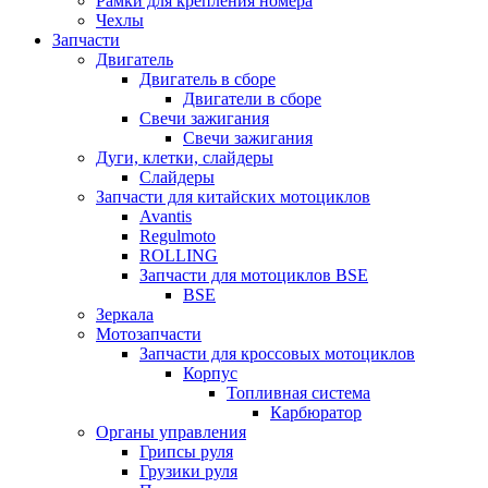
Рамки для крепления номера
Чехлы
Запчасти
Двигатель
Двигатель в сборе
Двигатели в сборе
Свечи зажигания
Свечи зажигания
Дуги, клетки, слайдеры
Слайдеры
Запчасти для китайских мотоциклов
Avantis
Regulmoto
ROLLING
Запчасти для мотоциклов BSE
BSE
Зеркала
Мотозапчасти
Запчасти для кроссовых мотоциклов
Корпус
Топливная система
Карбюратор
Органы управления
Грипсы руля
Грузики руля