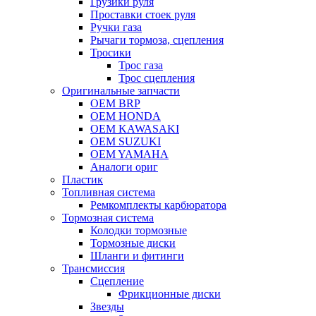
Грузики руля
Проставки стоек руля
Ручки газа
Рычаги тормоза, сцепления
Тросики
Трос газа
Трос сцепления
Оригинальные запчасти
OEM BRP
OEM HONDA
OEM KAWASAKI
OEM SUZUKI
OEM YAMAHA
Аналоги ориг
Пластик
Топливная система
Ремкомплекты карбюратора
Тормозная система
Колодки тормозные
Тормозные диски
Шланги и фитинги
Трансмиссия
Cцепление
Фрикционные диски
Звезды