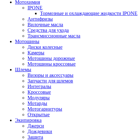
Мотохимия
IPONE
Тормозные и охлаждающие жидкости IPONE
Антифризы
Вилочные масла
Средства для ухода
Трансмиссионные масла
Мотошины
Диски колесные
Камеры
Мотошины дорожные
Мотошины кроссовые
Шлемы
Визоры и аксессуары
Запчасти для шлемов
Интегралы
Кроссовые
Модуляры
Мотарды
Мотогарнитуры
Открытые
Экипировка
Джерси
Дождевики
Защита