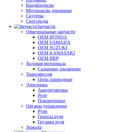
Квадроциклы
Мотоциклы дорожные
Скутеры
Снегоходы
Запчасти
Оригинальные запчасти
OEM HONDA
OEM YAMAHA
OEM SUZUKI
OEM KAWASAKI
OEM BRP
Ходовая мотоцикла
Сальники, пыльники
Трансмиссия
Цепи приводные
Электрика
Аккумуляторы
Реле
Поворотники
Органы управления
Рули
Грипсы руля
Грузики руля
Зеркала