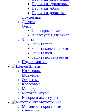
Перчатки туринговые
Перчатки урбан
Перчатки дорожные
Дождевики
Джерси
Очки
Очки кроссовые
Аксессуары для очков
Защита
Защита тела
Защита колена, локтя
Защита шеи
Защита встраиваемая
Подшлемники
Шлемы
Интегралы
Модуляры
Открытые
Кроссовые
Мотарды
Мотогарнитуры
Визоры и аксессуары
Мототехника
Мотоциклы кроссовые
Питбайки