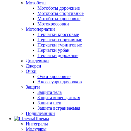
Мотоботы
Мотоботы дорожные
Мотоботы спортивные
Мотоботы кроссовые
Мотокроссовки
Мотоперчатки
Перчатки кроссовые
Перчатки спортивные
Перчатки туринговые
Перчатки урбан
Перчатки дорожные
Дождевики
Джерси
Очки
Очки кроссовые
Аксессуары для очков
Защита
Защита тела
Защита колена, локтя
Защита шеи
Защита встраиваемая
Подшлемники
Шлемы
Интегралы
Модуляры