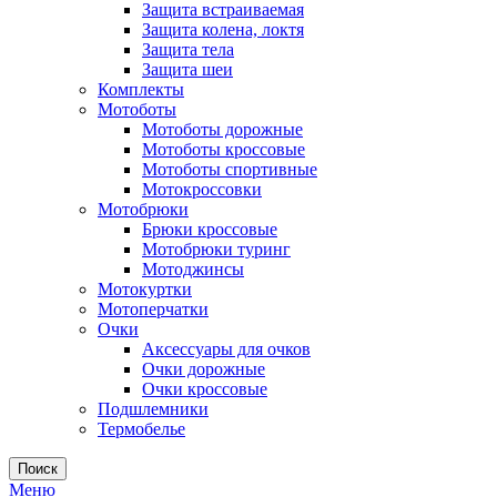
Защита встраиваемая
Защита колена, локтя
Защита тела
Защита шеи
Комплекты
Мотоботы
Мотоботы дорожные
Мотоботы кроссовые
Мотоботы спортивные
Мотокроссовки
Мотобрюки
Брюки кроссовые
Мотобрюки туринг
Мотоджинсы
Мотокуртки
Мотоперчатки
Очки
Аксессуары для очков
Очки дорожные
Очки кроссовые
Подшлемники
Термобелье
Поиск
Меню