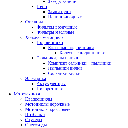
Звезды задние
Цепи
Замки цепи
Цепи приводные
Фильтры
Фильтры воздушные
Фильтры масляные
Ходовая мотоцикла
Подшипники
Колесные подшипники
Колесные подшипники
Сальники, пыльники
Комплект сальники + пыльники
Пыльники вилки
Сальники вилки
Электрика
Аккумуляторы
Поворотники
Мототехника
Квадроциклы
Мотоциклы дорожные
Мотоциклы кроссовые
Питбайки
Скутеры
Снегоходы