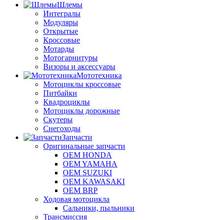
Шлемы
Интегралы
Модуляры
Открытые
Кроссовые
Мотарды
Мотогарнитуры
Визоры и аксессуары
Мототехника
Мотоциклы кроссовые
Питбайки
Квадроциклы
Мотоциклы дорожные
Скутеры
Снегоходы
Запчасти
Оригинальные запчасти
OEM HONDA
OEM YAMAHA
OEM SUZUKI
OEM KAWASAKI
OEM BRP
Ходовая мотоцикла
Сальники, пыльники
Трансмиссия