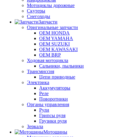
Мотоциклы дорожные
Скутеры
Снегоходы
Запчасти
Оригинальные запчасти
OEM HONDA
OEM YAMAHA
OEM SUZUKI
OEM KAWASAKI
OEM BRP
Ходовая мотоцикла
Сальники, пыльники
Трансмиссия
Цепи приводные
Электрика
Аккумуляторы
Реле
Поворотники
Органы управления
Рули
Грипсы руля
Грузики руля
Зеркала
Мотошины