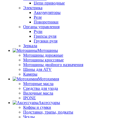
Цепи приводные
Электрика
Аккумуляторы
Реле
Поворотники
Органы управления
Рули
Грипсы руля
Грузики руля
Зеркала
Мотошины
Мотошины дорожные
Мотошины кроссовые
Мотошины двойного назначения
Шины для ATV
Камеры
Мотохимия
Моторные масла
Средства для ухода
Вилочные масла
IPONE
Аксессуары
Кофры и сумки
Подставки, трапы, подкаты
Чехлы