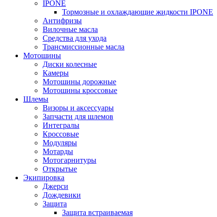
IPONE
Тормозные и охлаждающие жидкости IPONE
Антифризы
Вилочные масла
Средства для ухода
Трансмиссионные масла
Мотошины
Диски колесные
Камеры
Мотошины дорожные
Мотошины кроссовые
Шлемы
Визоры и аксессуары
Запчасти для шлемов
Интегралы
Кроссовые
Модуляры
Мотарды
Мотогарнитуры
Открытые
Экипировка
Джерси
Дождевики
Защита
Защита встраиваемая