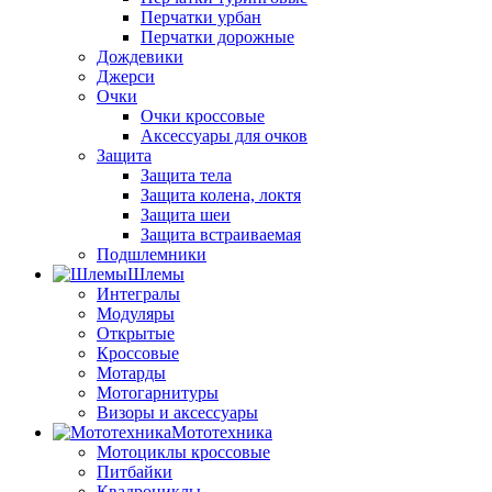
Перчатки урбан
Перчатки дорожные
Дождевики
Джерси
Очки
Очки кроссовые
Аксессуары для очков
Защита
Защита тела
Защита колена, локтя
Защита шеи
Защита встраиваемая
Подшлемники
Шлемы
Интегралы
Модуляры
Открытые
Кроссовые
Мотарды
Мотогарнитуры
Визоры и аксессуары
Мототехника
Мотоциклы кроссовые
Питбайки
Квадроциклы