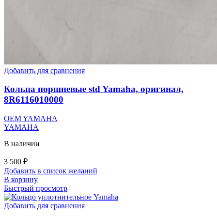
Добавить для сравнения
Кольца поршневые std Yamaha, оригинал,
8R6116010000
OEM YAMAHA
YAMAHA
В наличии
3 500
₽
Добавить в список желаний
В корзину
Быстрый просмотр
Добавить для сравнения