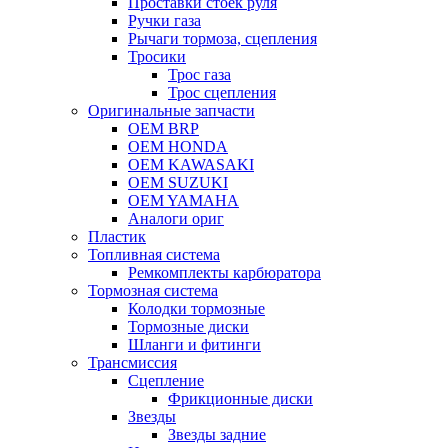
Проставки стоек руля
Ручки газа
Рычаги тормоза, сцепления
Тросики
Трос газа
Трос сцепления
Оригинальные запчасти
OEM BRP
OEM HONDA
OEM KAWASAKI
OEM SUZUKI
OEM YAMAHA
Аналоги ориг
Пластик
Топливная система
Ремкомплекты карбюратора
Тормозная система
Колодки тормозные
Тормозные диски
Шланги и фитинги
Трансмиссия
Cцепление
Фрикционные диски
Звезды
Звезды задние