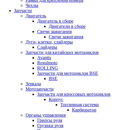
Рамки для крепления номера
Чехлы
Запчасти
Двигатель
Двигатель в сборе
Двигатели в сборе
Свечи зажигания
Свечи зажигания
Дуги, клетки, слайдеры
Слайдеры
Запчасти для китайских мотоциклов
Avantis
Regulmoto
ROLLING
Запчасти для мотоциклов BSE
BSE
Зеркала
Мотозапчасти
Запчасти для кроссовых мотоциклов
Корпус
Топливная система
Карбюратор
Органы управления
Грипсы руля
Грузики руля