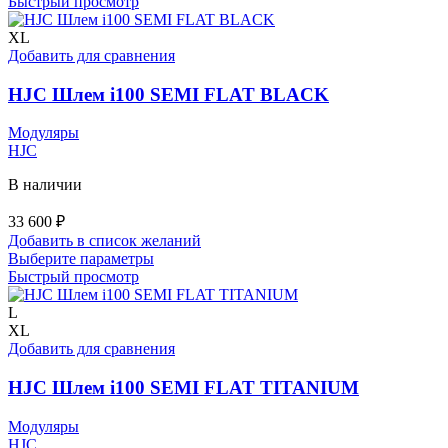
товар
Быстрый просмотр
имеет
несколько
XL
вариаций.
Добавить для сравнения
Опции
можно
HJC Шлем i100 SEMI FLAT BLACK
выбрать
на
Модуляры
странице
HJC
товара.
В наличии
33 600
₽
Добавить в список желаний
Этот
Выберите параметры
товар
Быстрый просмотр
имеет
несколько
L
вариаций.
XL
Опции
Добавить для сравнения
можно
выбрать
HJC Шлем i100 SEMI FLAT TITANIUM
на
странице
Модуляры
товара.
HJC