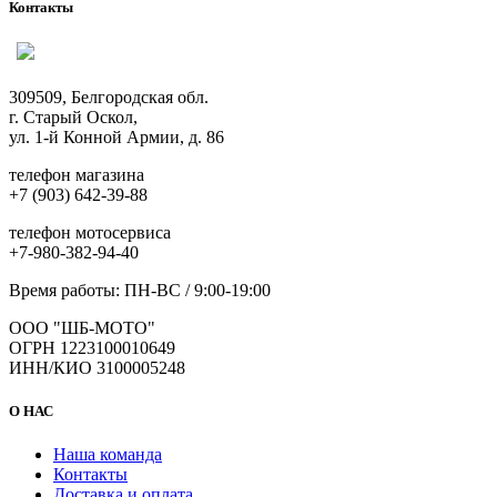
несколько
Контакты
вариаций.
Опции
можно
выбрать
309509, Белгородская обл.
на
г. Старый Оскол,
странице
ул. 1-й Конной Армии, д. 86
товара.
телефон магазина
+7 (903) 642-39-88
телефон мотосервиса
+7-980-382-94-40
Время работы: ПН-ВС / 9:00-19:00
ООО "ШБ-МОТО"
ОГРН 1223100010649
ИНН/КИО 3100005248
О НАС
Наша команда
Контакты
Доставка и оплата