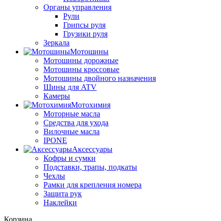
Органы управления
Рули
Грипсы руля
Грузики руля
Зеркала
Мотошины
Мотошины дорожные
Мотошины кроссовые
Мотошины двойного назначения
Шины для ATV
Камеры
Мотохимия
Моторные масла
Средства для ухода
Вилочные масла
IPONE
Аксессуары
Кофры и сумки
Подставки, трапы, подкаты
Чехлы
Рамки для крепления номера
Защита рук
Наклейки
Корзина