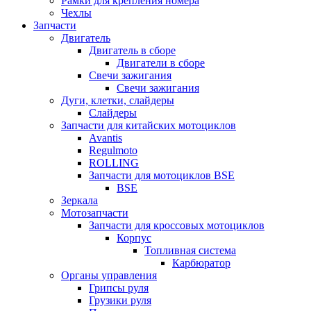
Рамки для крепления номера
Чехлы
Запчасти
Двигатель
Двигатель в сборе
Двигатели в сборе
Свечи зажигания
Свечи зажигания
Дуги, клетки, слайдеры
Слайдеры
Запчасти для китайских мотоциклов
Avantis
Regulmoto
ROLLING
Запчасти для мотоциклов BSE
BSE
Зеркала
Мотозапчасти
Запчасти для кроссовых мотоциклов
Корпус
Топливная система
Карбюратор
Органы управления
Грипсы руля
Грузики руля