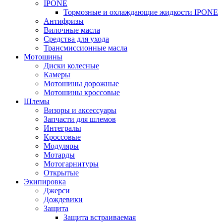
IPONE
Тормозные и охлаждающие жидкости IPONE
Антифризы
Вилочные масла
Средства для ухода
Трансмиссионные масла
Мотошины
Диски колесные
Камеры
Мотошины дорожные
Мотошины кроссовые
Шлемы
Визоры и аксессуары
Запчасти для шлемов
Интегралы
Кроссовые
Модуляры
Мотарды
Мотогарнитуры
Открытые
Экипировка
Джерси
Дождевики
Защита
Защита встраиваемая