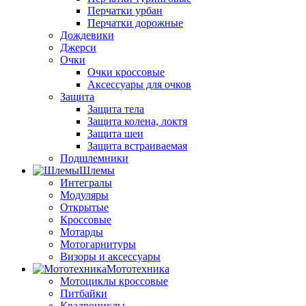
Перчатки урбан
Перчатки дорожные
Дождевики
Джерси
Очки
Очки кроссовые
Аксессуары для очков
Защита
Защита тела
Защита колена, локтя
Защита шеи
Защита встраиваемая
Подшлемники
Шлемы
Интегралы
Модуляры
Открытые
Кроссовые
Мотарды
Мотогарнитуры
Визоры и аксессуары
Мототехника
Мотоциклы кроссовые
Питбайки
Квадроциклы