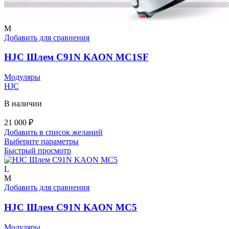
M
Добавить для сравнения
HJC Шлем C91N KAON MC1SF
Модуляры
HJC
В наличии
21 000
₽
Добавить в список желаний
Этот
Выберите параметры
товар
Быстрый просмотр
имеет
несколько
L
вариаций.
M
Опции
Добавить для сравнения
можно
выбрать
HJC Шлем C91N KAON MC5
на
странице
Модуляры