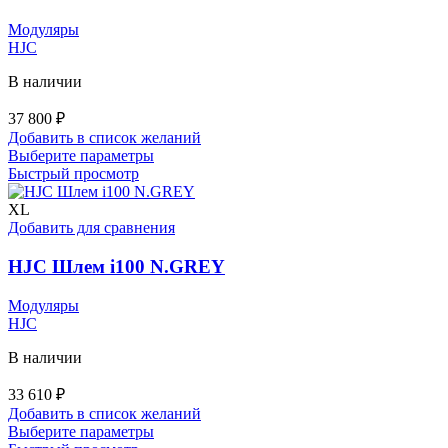
выбрать
на
Модуляры
странице
HJC
товара.
В наличии
37 800
₽
Добавить в список желаний
Этот
Выберите параметры
товар
Быстрый просмотр
имеет
несколько
XL
вариаций.
Добавить для сравнения
Опции
можно
HJC Шлем i100 N.GREY
выбрать
на
Модуляры
странице
HJC
товара.
В наличии
33 610
₽
Добавить в список желаний
Этот
Выберите параметры