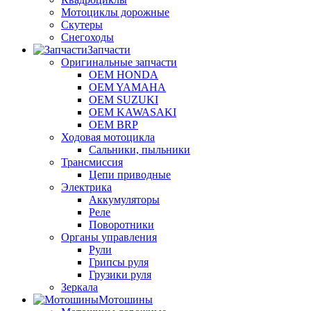
Мотоциклы дорожные
Скутеры
Снегоходы
Запчасти
Оригинальные запчасти
OEM HONDA
OEM YAMAHA
OEM SUZUKI
OEM KAWASAKI
OEM BRP
Ходовая мотоцикла
Сальники, пыльники
Трансмиссия
Цепи приводные
Электрика
Аккумуляторы
Реле
Поворотники
Органы управления
Рули
Грипсы руля
Грузики руля
Зеркала
Мотошины