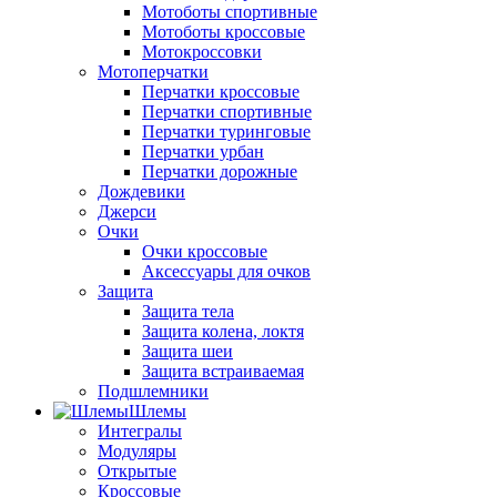
Мотоботы спортивные
Мотоботы кроссовые
Мотокроссовки
Мотоперчатки
Перчатки кроссовые
Перчатки спортивные
Перчатки туринговые
Перчатки урбан
Перчатки дорожные
Дождевики
Джерси
Очки
Очки кроссовые
Аксессуары для очков
Защита
Защита тела
Защита колена, локтя
Защита шеи
Защита встраиваемая
Подшлемники
Шлемы
Интегралы
Модуляры
Открытые
Кроссовые