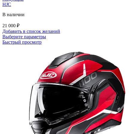
товара.
HJC
В наличии
21 000
₽
Добавить в список желаний
Этот
Выберите параметры
товар
Быстрый просмотр
имеет
несколько
вариаций.
Опции
можно
выбрать
на
странице
товара.