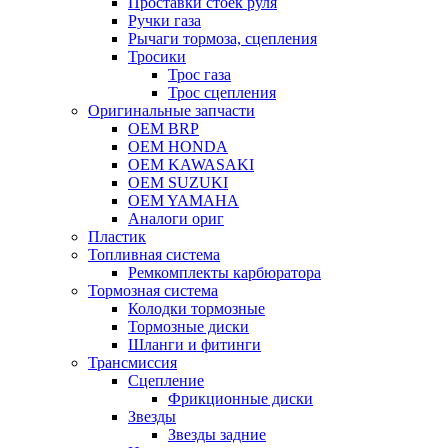
Проставки стоек руля
Ручки газа
Рычаги тормоза, сцепления
Тросики
Трос газа
Трос сцепления
Оригинальные запчасти
OEM BRP
OEM HONDA
OEM KAWASAKI
OEM SUZUKI
OEM YAMAHA
Аналоги ориг
Пластик
Топливная система
Ремкомплекты карбюратора
Тормозная система
Колодки тормозные
Тормозные диски
Шланги и фитинги
Трансмиссия
Cцепление
Фрикционные диски
Звезды
Звезды задние