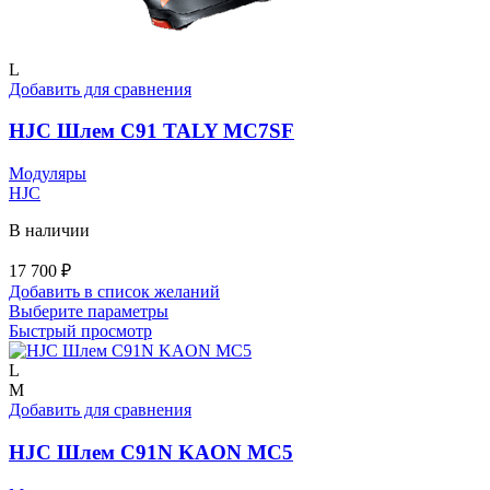
L
Добавить для сравнения
HJC Шлем C91 TALY MC7SF
Модуляры
HJC
В наличии
17 700
₽
Добавить в список желаний
Этот
Выберите параметры
товар
Быстрый просмотр
имеет
несколько
L
вариаций.
M
Опции
Добавить для сравнения
можно
выбрать
HJC Шлем C91N KAON MC5
на
странице