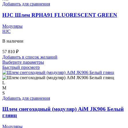
Опции
Добавить для сравнения
можно
выбрать
HJC Шлем RPHA91 FLUORESCENT GREEN
на
странице
Модуляры
товара.
HJC
В наличии
57 810
₽
Добавить в список желаний
Этот
Выберите параметры
товар
Быстрый просмотр
имеет
несколько
вариаций.
L
Опции
M
можно
S
выбрать
Добавить для сравнения
на
странице
Шлем снегоходный (модуляр) AiM JK906 Белый
товара.
глянц
Модуляры