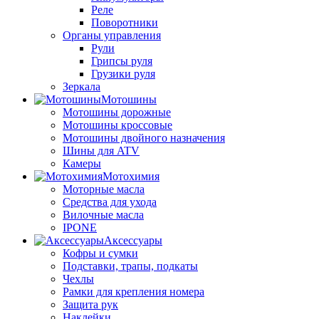
Реле
Поворотники
Органы управления
Рули
Грипсы руля
Грузики руля
Зеркала
Мотошины
Мотошины дорожные
Мотошины кроссовые
Мотошины двойного назначения
Шины для ATV
Камеры
Мотохимия
Моторные масла
Средства для ухода
Вилочные масла
IPONE
Аксессуары
Кофры и сумки
Подставки, трапы, подкаты
Чехлы
Рамки для крепления номера
Защита рук
Наклейки