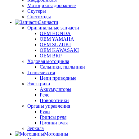
Мотоциклы дорожные
Скутеры
Снегоходы
Запчасти
Оригинальные запчасти
OEM HONDA
OEM YAMAHA
OEM SUZUKI
OEM KAWASAKI
OEM BRP
Ходовая мотоцикла
Сальники, пыльники
Трансмиссия
Цепи приводные
Электрика
Аккумуляторы
Реле
Поворотники
Органы управления
Рули
Грипсы руля
Грузики руля
Зеркала
Мотошины