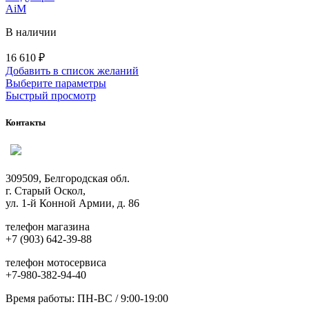
AiM
В наличии
16 610
₽
Добавить в список желаний
Этот
Выберите параметры
товар
Быстрый просмотр
имеет
несколько
Контакты
вариаций.
Опции
можно
выбрать
309509, Белгородская обл.
на
г. Старый Оскол,
странице
ул. 1-й Конной Армии, д. 86
товара.
телефон магазина
+7 (903) 642-39-88
телефон мотосервиса
+7-980-382-94-40
Время работы: ПН-ВС / 9:00-19:00