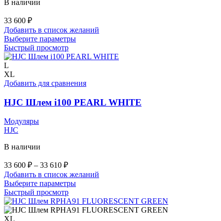
В наличии
33 600
₽
Добавить в список желаний
Этот
Выберите параметры
товар
Быстрый просмотр
имеет
несколько
L
вариаций.
XL
Опции
Добавить для сравнения
можно
выбрать
HJC Шлем i100 PEARL WHITE
на
странице
Модуляры
товара.
HJC
В наличии
Диапазон
33 600
₽
–
33 610
₽
цен:
Добавить в список желаний
33
Этот
Выберите параметры
600 ₽
товар
Быстрый просмотр
–
имеет
33
несколько
вариаций.
XL
610 ₽