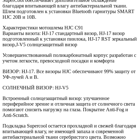
SuperCool обеспечивает дополнительное охлаждение
благодаря впитывающей влагу антибактериальной ткани.
Шлем подготовлен к установки Bluetooth гарнитуры SMART
HJC 20B и 10B.
Характеристики мотошлема HJC C91
Варианты визота: HJ-17 стандартный визор, HJ-17 визор
подготовленный к установки пинлока, HJ-17 RST зеркальный
визор,J-V5 солнцезащитный визор
Усовершенствованный поликарбонатный корпус разработан с
учетом легкости, превосходной посадки и комфорта
ВИЗОР: HJ-17. Все визоры HJC обеспечивают 99% защиту от
УФ-лучей A и B.
СОЛНЕЧНЫЙ ВИЗОР: HJ-V5
Встроенный солнцезащитный визор: улучшенное
периферийное зрение и отличная защита от солнечного света
помогают снизить нагрузку на глаза. Покрытие Anti-Fog и
Anti-Scratch.
Подкладка Supercool остается прохладной и свежей благодаря
впитывающей влагу, не имеющей запаха и современной
антибактериальной ткани серебристого цвета. Возможно