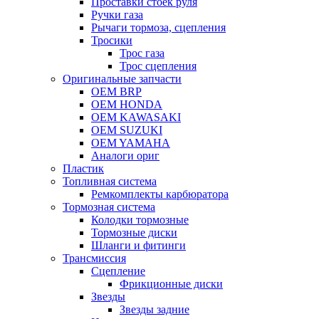
Проставки стоек руля
Ручки газа
Рычаги тормоза, сцепления
Тросики
Трос газа
Трос сцепления
Оригинальные запчасти
OEM BRP
OEM HONDA
OEM KAWASAKI
OEM SUZUKI
OEM YAMAHA
Аналоги ориг
Пластик
Топливная система
Ремкомплекты карбюратора
Тормозная система
Колодки тормозные
Тормозные диски
Шланги и фитинги
Трансмиссия
Cцепление
Фрикционные диски
Звезды
Звезды задние