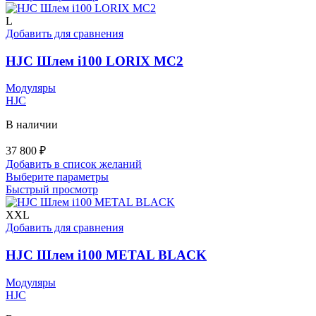
имеет
несколько
L
вариаций.
Добавить для сравнения
Опции
можно
HJC Шлем i100 LORIX MC2
выбрать
на
Модуляры
странице
HJC
товара.
В наличии
37 800
₽
Добавить в список желаний
Этот
Выберите параметры
товар
Быстрый просмотр
имеет
несколько
XXL
вариаций.
Добавить для сравнения
Опции
можно
HJC Шлем i100 METAL BLACK
выбрать
на
Модуляры
странице
HJC
товара.