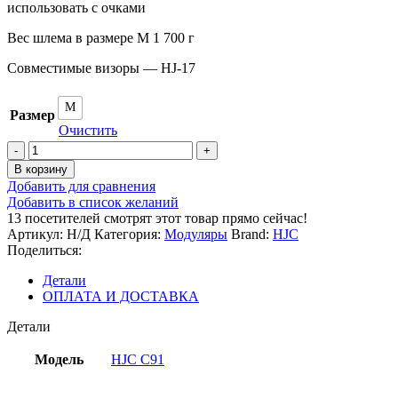
использовать с очками
Вес шлема в размере M 1 700 г
Совместимые визоры — HJ-17
M
Размер
Очистить
Количество
товара
В корзину
HJC
Добавить для сравнения
Шлем
Добавить в список желаний
C91
13
посетителей смотрят этот товар прямо сейчас!
TALY
Артикул:
Н/Д
Категория:
Модуляры
Brand:
HJC
MC2SF
Поделиться:
Детали
ОПЛАТА И ДОСТАВКА
Детали
Модель
HJC C91