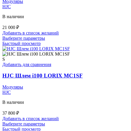
Модуляры
товара.
HJC
В наличии
21 000
₽
Добавить в список желаний
Этот
Выберите параметры
товар
Быстрый просмотр
имеет
несколько
вариаций.
S
Опции
Добавить для сравнения
можно
выбрать
HJC Шлем i100 LORIX MC1SF
на
странице
Модуляры
товара.
HJC
В наличии
37 800
₽
Добавить в список желаний
Этот
Выберите параметры
товар
Быстрый просмотр