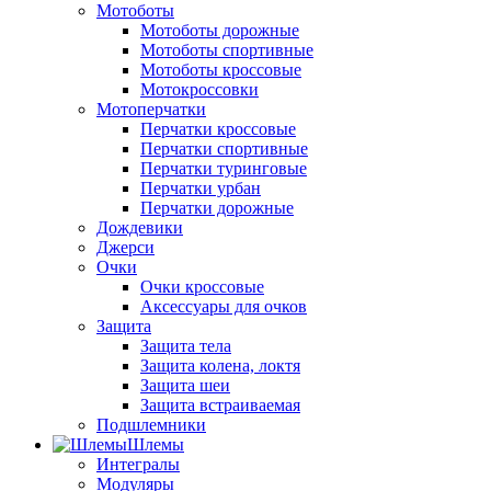
Мотоботы
Мотоботы дорожные
Мотоботы спортивные
Мотоботы кроссовые
Мотокроссовки
Мотоперчатки
Перчатки кроссовые
Перчатки спортивные
Перчатки туринговые
Перчатки урбан
Перчатки дорожные
Дождевики
Джерси
Очки
Очки кроссовые
Аксессуары для очков
Защита
Защита тела
Защита колена, локтя
Защита шеи
Защита встраиваемая
Подшлемники
Шлемы
Интегралы
Модуляры