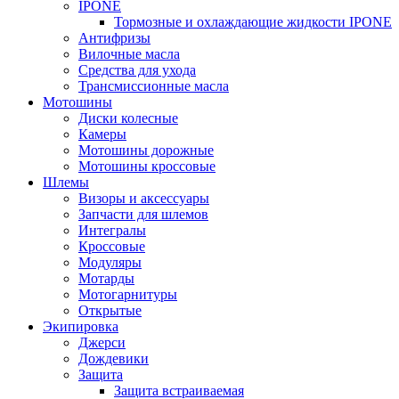
IPONE
Тормозные и охлаждающие жидкости IPONE
Антифризы
Вилочные масла
Средства для ухода
Трансмиссионные масла
Мотошины
Диски колесные
Камеры
Мотошины дорожные
Мотошины кроссовые
Шлемы
Визоры и аксессуары
Запчасти для шлемов
Интегралы
Кроссовые
Модуляры
Мотарды
Мотогарнитуры
Открытые
Экипировка
Джерси
Дождевики
Защита
Защита встраиваемая