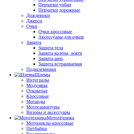
Перчатки урбан
Перчатки дорожные
Дождевики
Джерси
Очки
Очки кроссовые
Аксессуары для очков
Защита
Защита тела
Защита колена, локтя
Защита шеи
Защита встраиваемая
Подшлемники
Шлемы
Интегралы
Модуляры
Открытые
Кроссовые
Мотарды
Мотогарнитуры
Визоры и аксессуары
Мототехника
Мотоциклы кроссовые
Питбайки
Квадроциклы