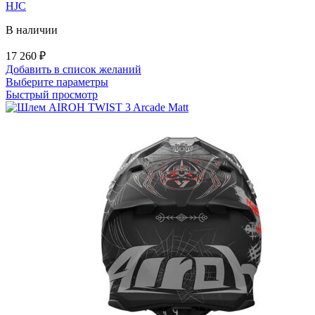
HJC
В наличии
17 260
₽
Добавить в список желаний
Этот
Выберите параметры
товар
Быстрый просмотр
имеет
несколько
вариаций.
Опции
можно
выбрать
на
странице
товара.