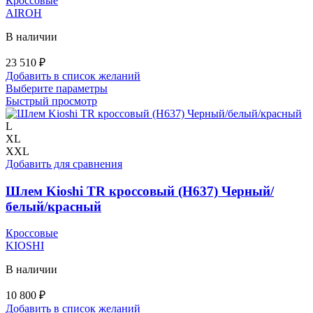
Кроссовые
товара.
AIROH
В наличии
23 510
₽
Добавить в список желаний
Этот
Выберите параметры
товар
Быстрый просмотр
имеет
несколько
L
вариаций.
XL
Опции
XXL
можно
Добавить для сравнения
выбрать
на
Шлем Kioshi TR кроссовый (H637) Черный/
странице
белый/красный
товара.
Кроссовые
KIOSHI
В наличии
10 800
₽
Добавить в список желаний