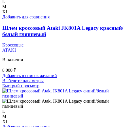
можно
L
выбрать
M
на
XL
странице
Добавить для сравнения
товара.
Шлем кроссовый Ataki JK801A Legacy красный/
белый глянцевый
Кроссовые
ATAKI
В наличии
8 000
₽
Добавить в список желаний
Этот
Выберите параметры
товар
Быстрый просмотр
имеет
несколько
вариаций.
Опции
можно
L
выбрать
M
на
XL
странице
Добавить для сравнения