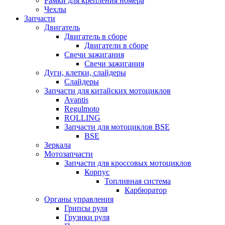
Рамки для крепления номера
Чехлы
Запчасти
Двигатель
Двигатель в сборе
Двигатели в сборе
Свечи зажигания
Свечи зажигания
Дуги, клетки, слайдеры
Слайдеры
Запчасти для китайских мотоциклов
Avantis
Regulmoto
ROLLING
Запчасти для мотоциклов BSE
BSE
Зеркала
Мотозапчасти
Запчасти для кроссовых мотоциклов
Корпус
Топливная система
Карбюратор
Органы управления
Грипсы руля
Грузики руля