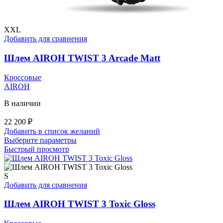
XXL
Добавить для сравнения
Шлем AIROH TWIST 3 Arcade Matt
Кроссовые
AIROH
В наличии
22 200
₽
Добавить в список желаний
Этот
Выберите параметры
товар
Быстрый просмотр
имеет
несколько
вариаций.
S
Опции
Добавить для сравнения
можно
выбрать
Шлем AIROH TWIST 3 Toxic Gloss
на
странице