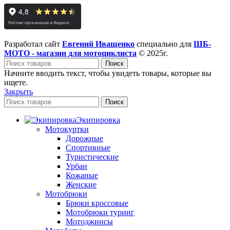
Разработал сайт
Евгений Иващенко
специально для
ШБ-
МОТО - магазин для мотоциклиста
© 2025г.
Поиск
Начните вводить текст, чтобы увидеть товары, которые вы
ищете.
Закрыть
Поиск
Экипировка
Мотокуртки
Дорожные
Спортивные
Туристические
Урбан
Кожаные
Женские
Мотобрюки
Брюки кроссовые
Мотобрюки туринг
Мотоджинсы