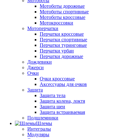
Мотоботы
Мотоботы дорожные
Мотоботы спортивные
Мотоботы кроссовые
Мотокроссовки
Мотоперчатки
Перчатки кроссовые
Перчатки спортивные
Перчатки туринговые
Перчатки урбан
Перчатки дорожные
Дождевики
Джерси
Очки
Очки кроссовые
Аксессуары для очков
Защита
Защита тела
Защита колена, локтя
Защита шеи
Защита встраиваемая
Подшлемники
Шлемы
Интегралы
Модуляры