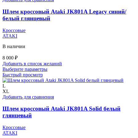
товара.
Шлем кроссовый Ataki JK801A Legacy синий/
белый глянцевый
Кроссовые
ATAKI
В наличии
8 000
₽
Добавить в список желаний
Этот
Выберите параметры
товар
Быстрый просмотр
имеет
несколько
L
вариаций.
XL
Опции
Добавить для сравнения
можно
выбрать
Шлем кроссовый Ataki JK801A Solid белый
на
глянцевый
странице
товара.
Кроссовые
ATAKI