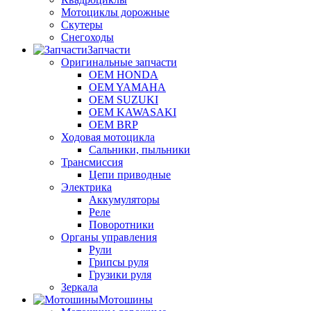
Мотоциклы дорожные
Скутеры
Снегоходы
Запчасти
Оригинальные запчасти
OEM HONDA
OEM YAMAHA
OEM SUZUKI
OEM KAWASAKI
OEM BRP
Ходовая мотоцикла
Сальники, пыльники
Трансмиссия
Цепи приводные
Электрика
Аккумуляторы
Реле
Поворотники
Органы управления
Рули
Грипсы руля
Грузики руля
Зеркала
Мотошины