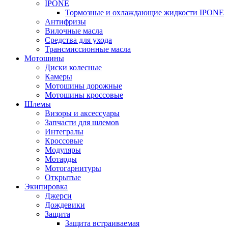
IPONE
Тормозные и охлаждающие жидкости IPONE
Антифризы
Вилочные масла
Средства для ухода
Трансмиссионные масла
Мотошины
Диски колесные
Камеры
Мотошины дорожные
Мотошины кроссовые
Шлемы
Визоры и аксессуары
Запчасти для шлемов
Интегралы
Кроссовые
Модуляры
Мотарды
Мотогарнитуры
Открытые
Экипировка
Джерси
Дождевики
Защита
Защита встраиваемая