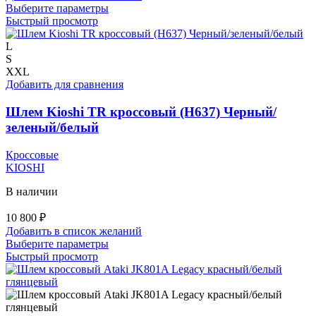
Этот
Выберите параметры
товар
Быстрый просмотр
имеет
несколько
L
вариаций.
S
Опции
XXL
можно
Добавить для сравнения
выбрать
на
Шлем Kioshi TR кроссовый (H637) Черный/
странице
зеленый/белый
товара.
Кроссовые
KIOSHI
В наличии
10 800
₽
Добавить в список желаний
Этот
Выберите параметры
товар
Быстрый просмотр
имеет
несколько
вариаций.
Опции