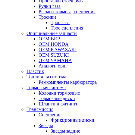
Проставки стоек руля
Ручки газа
Рычаги тормоза, сцепления
Тросики
Трос газа
Трос сцепления
Оригинальные запчасти
OEM BRP
OEM HONDA
OEM KAWASAKI
OEM SUZUKI
OEM YAMAHA
Аналоги ориг
Пластик
Топливная система
Ремкомплекты карбюратора
Тормозная система
Колодки тормозные
Тормозные диски
Шланги и фитинги
Трансмиссия
Cцепление
Фрикционные диски
Звезды
Звезды задние