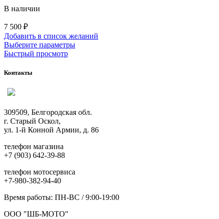
В наличии
7 500
₽
Добавить в список желаний
Этот
Выберите параметры
товар
Быстрый просмотр
имеет
несколько
Контакты
вариаций.
Опции
можно
выбрать
309509, Белгородская обл.
на
г. Старый Оскол,
странице
ул. 1-й Конной Армии, д. 86
товара.
телефон магазина
+7 (903) 642-39-88
телефон мотосервиса
+7-980-382-94-40
Время работы: ПН-ВС / 9:00-19:00
ООО "ШБ-МОТО"