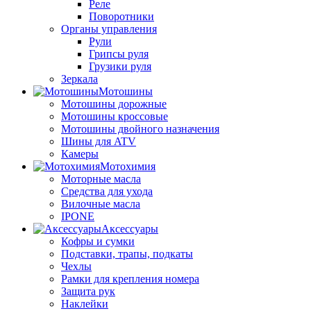
Реле
Поворотники
Органы управления
Рули
Грипсы руля
Грузики руля
Зеркала
Мотошины
Мотошины дорожные
Мотошины кроссовые
Мотошины двойного назначения
Шины для ATV
Камеры
Мотохимия
Моторные масла
Средства для ухода
Вилочные масла
IPONE
Аксессуары
Кофры и сумки
Подставки, трапы, подкаты
Чехлы
Рамки для крепления номера
Защита рук
Наклейки