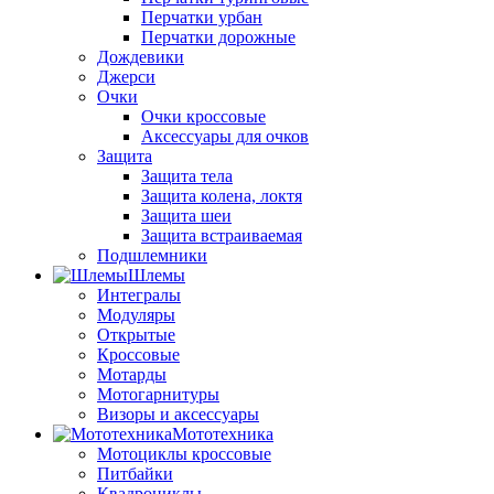
Перчатки урбан
Перчатки дорожные
Дождевики
Джерси
Очки
Очки кроссовые
Аксессуары для очков
Защита
Защита тела
Защита колена, локтя
Защита шеи
Защита встраиваемая
Подшлемники
Шлемы
Интегралы
Модуляры
Открытые
Кроссовые
Мотарды
Мотогарнитуры
Визоры и аксессуары
Мототехника
Мотоциклы кроссовые
Питбайки
Квадроциклы