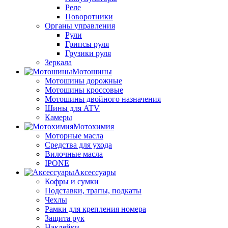
Реле
Поворотники
Органы управления
Рули
Грипсы руля
Грузики руля
Зеркала
Мотошины
Мотошины дорожные
Мотошины кроссовые
Мотошины двойного назначения
Шины для ATV
Камеры
Мотохимия
Моторные масла
Средства для ухода
Вилочные масла
IPONE
Аксессуары
Кофры и сумки
Подставки, трапы, подкаты
Чехлы
Рамки для крепления номера
Защита рук
Наклейки