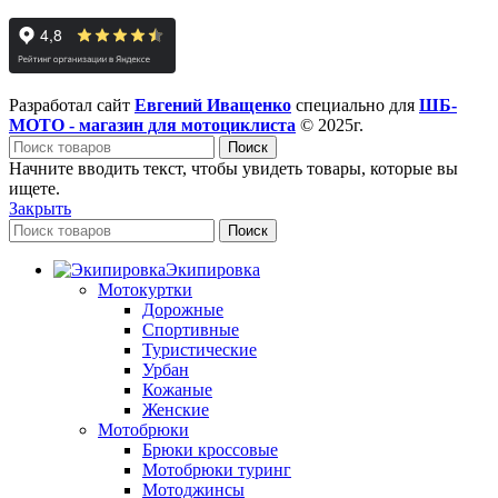
Разработал сайт
Евгений Иващенко
специально для
ШБ-
МОТО - магазин для мотоциклиста
© 2025г.
Поиск
Начните вводить текст, чтобы увидеть товары, которые вы
ищете.
Закрыть
Поиск
Экипировка
Мотокуртки
Дорожные
Спортивные
Туристические
Урбан
Кожаные
Женские
Мотобрюки
Брюки кроссовые
Мотобрюки туринг
Мотоджинсы