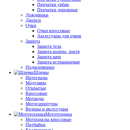
Перчатки урбан
Перчатки дорожные
Дождевики
Джерси
Очки
Очки кроссовые
Аксессуары для очков
Защита
Защита тела
Защита колена, локтя
Защита шеи
Защита встраиваемая
Подшлемники
Шлемы
Интегралы
Модуляры
Открытые
Кроссовые
Мотарды
Мотогарнитуры
Визоры и аксессуары
Мототехника
Мотоциклы кроссовые
Питбайки
Квадроциклы