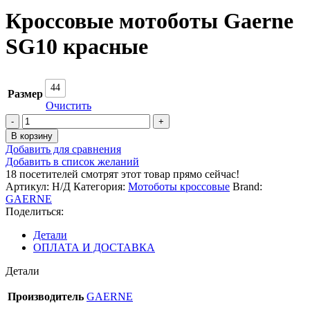
Кроссовые мотоботы Gaerne
SG10 красные
44
Размер
Очистить
Количество
товара
В корзину
Кроссовые
Добавить для сравнения
мотоботы
Добавить в список желаний
Gaerne
18
посетителей смотрят этот товар прямо сейчас!
SG10
Артикул:
Н/Д
Категория:
Мотоботы кроссовые
Brand:
красные
GAERNE
Поделиться:
Детали
ОПЛАТА И ДОСТАВКА
Детали
Производитель
GAERNE