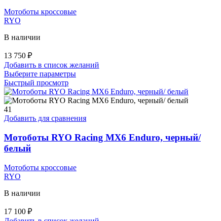
Мотоботы кроссовые
RYO
В наличии
13 750
₽
Добавить в список желаний
Этот
Выберите параметры
товар
Быстрый просмотр
имеет
несколько
вариаций.
41
Опции
Добавить для сравнения
можно
выбрать
Мотоботы RYO Racing MX6 Enduro, черный/
на
белый
странице
товара.
Мотоботы кроссовые
RYO
В наличии
17 100
₽
Добавить в список желаний