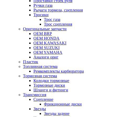
Проставки стоек руля
Ручки газа
Рычаги тормоза, сцепления
Тросики
Трос газа
Трос сцепления
Оригинальные запчасти
OEM BRP
OEM HONDA
OEM KAWASAKI
OEM SUZUKI
OEM YAMAHA
Аналоги ориг
Пластик
Топливная система
Ремкомплекты карбюратора
Тормозная система
Колодки тормозные
Тормозные диски
Шланги и фитинги
Трансмиссия
Cцепление
Фрикционные диски
Звезды
Звезды задние