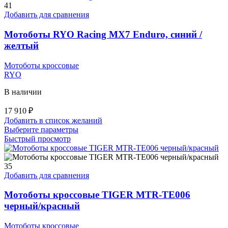
несколько
41
вариаций.
Добавить для сравнения
Опции
можно
Мотоботы RYO Racing MX7 Enduro, синий /
выбрать
желтый
на
странице
Мотоботы кроссовые
товара.
RYO
В наличии
17 910
₽
Добавить в список желаний
Этот
Выберите параметры
товар
Быстрый просмотр
имеет
несколько
вариаций.
35
Опции
Добавить для сравнения
можно
выбрать
Мотоботы кроссовые TIGER MTR-TE006
на
черный/красный
странице
товара.
Мотоботы кроссовые