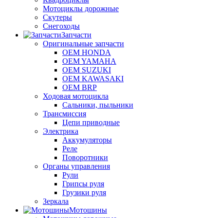
Мотоциклы дорожные
Скутеры
Снегоходы
Запчасти
Оригинальные запчасти
OEM HONDA
OEM YAMAHA
OEM SUZUKI
OEM KAWASAKI
OEM BRP
Ходовая мотоцикла
Сальники, пыльники
Трансмиссия
Цепи приводные
Электрика
Аккумуляторы
Реле
Поворотники
Органы управления
Рули
Грипсы руля
Грузики руля
Зеркала
Мотошины