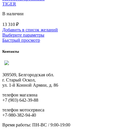
TIGER
В наличии
13 310
₽
Добавить в список желаний
Этот
Выберите параметры
товар
Быстрый просмотр
имеет
несколько
Контакты
вариаций.
Опции
можно
выбрать
309509, Белгородская обл.
на
г. Старый Оскол,
странице
ул. 1-й Конной Армии, д. 86
товара.
телефон магазина
+7 (903) 642-39-88
телефон мотосервиса
+7-980-382-94-40
Время работы: ПН-ВС / 9:00-19:00