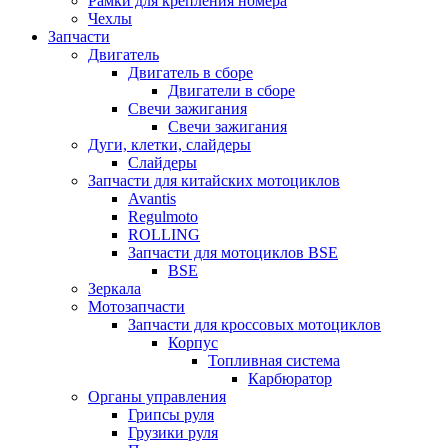
Рамки для крепления номера
Чехлы
Запчасти
Двигатель
Двигатель в сборе
Двигатели в сборе
Свечи зажигания
Свечи зажигания
Дуги, клетки, слайдеры
Слайдеры
Запчасти для китайских мотоциклов
Avantis
Regulmoto
ROLLING
Запчасти для мотоциклов BSE
BSE
Зеркала
Мотозапчасти
Запчасти для кроссовых мотоциклов
Корпус
Топливная система
Карбюратор
Органы управления
Грипсы руля
Грузики руля