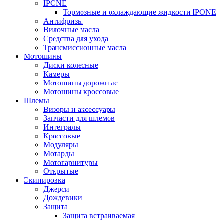
IPONE
Тормозные и охлаждающие жидкости IPONE
Антифризы
Вилочные масла
Средства для ухода
Трансмиссионные масла
Мотошины
Диски колесные
Камеры
Мотошины дорожные
Мотошины кроссовые
Шлемы
Визоры и аксессуары
Запчасти для шлемов
Интегралы
Кроссовые
Модуляры
Мотарды
Мотогарнитуры
Открытые
Экипировка
Джерси
Дождевики
Защита
Защита встраиваемая