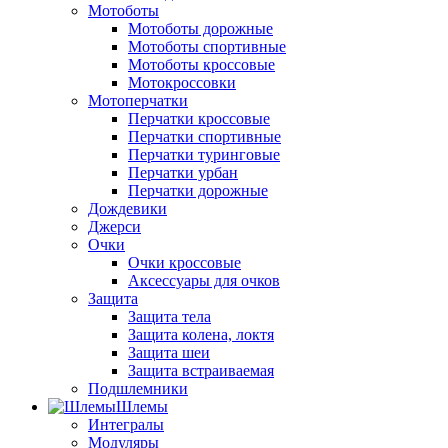
Мотоботы
Мотоботы дорожные
Мотоботы спортивные
Мотоботы кроссовые
Мотокроссовки
Мотоперчатки
Перчатки кроссовые
Перчатки спортивные
Перчатки туринговые
Перчатки урбан
Перчатки дорожные
Дождевики
Джерси
Очки
Очки кроссовые
Аксессуары для очков
Защита
Защита тела
Защита колена, локтя
Защита шеи
Защита встраиваемая
Подшлемники
Шлемы
Интегралы
Модуляры