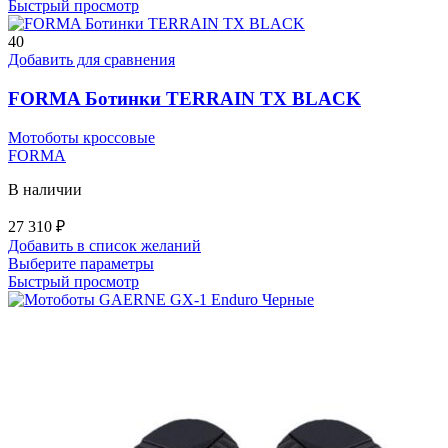
товар
Быстрый просмотр
имеет
несколько
40
вариаций.
Добавить для сравнения
Опции
можно
FORMA Ботинки TERRAIN TX BLACK
выбрать
на
Мотоботы кроссовые
странице
FORMA
товара.
В наличии
27 310
₽
Добавить в список желаний
Этот
Выберите параметры
товар
Быстрый просмотр
имеет
несколько
вариаций.
Опции
можно
выбрать
на
странице
товара.