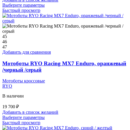
Этот
Выберите параметры
товар
Быстрый просмотр
имеет
несколько
вариаций.
Опции
можно
45
выбрать
46
на
47
странице
Добавить для сравнения
товара.
Мотоботы RYO Racing MX7 Enduro, оранжевый
/черный /серый
Мотоботы кроссовые
RYO
В наличии
19 700
₽
Добавить в список желаний
Этот
Выберите параметры
товар
Быстрый просмотр
имеет