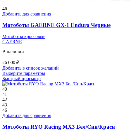
46
Добавить для сравнения
Мотоботы GAERNE GX-1 Enduro Черные
Мотоботы кроссовые
GAERNE
В наличии
26 000
₽
Добавить в список желаний
Этот
Выберите параметры
товар
Быстрый просмотр
имеет
несколько
40
вариаций.
41
Опции
42
можно
43
выбрать
46
на
Добавить для сравнения
странице
товара.
Мотоботы RYO Racing MX3 Бел/Син/Красн