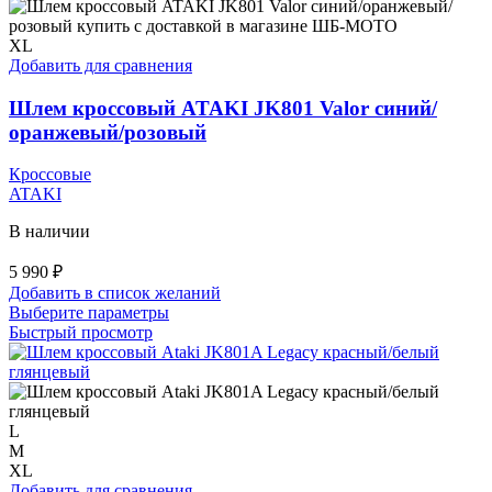
вариаций.
Опции
можно
XL
выбрать
Добавить для сравнения
на
странице
Шлем кроссовый ATAKI JK801 Valor синий/
товара.
оранжевый/розовый
Кроссовые
ATAKI
В наличии
5 990
₽
Добавить в список желаний
Этот
Выберите параметры
товар
Быстрый просмотр
имеет
несколько
вариаций.
Опции
можно
L
выбрать
M
на
XL
странице
Добавить для сравнения