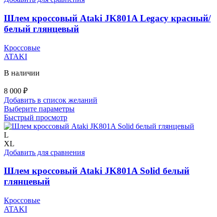
товара.
Шлем кроссовый Ataki JK801A Legacy красный/
белый глянцевый
Кроссовые
ATAKI
В наличии
8 000
₽
Добавить в список желаний
Этот
Выберите параметры
товар
Быстрый просмотр
имеет
несколько
L
вариаций.
XL
Опции
Добавить для сравнения
можно
выбрать
Шлем кроссовый Ataki JK801A Solid белый
на
глянцевый
странице
товара.
Кроссовые
ATAKI