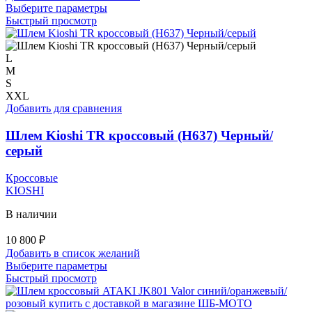
Этот
Выберите параметры
товар
Быстрый просмотр
имеет
несколько
вариаций.
L
Опции
M
можно
S
выбрать
XXL
на
Добавить для сравнения
странице
товара.
Шлем Kioshi TR кроссовый (H637) Черный/
серый
Кроссовые
KIOSHI
В наличии
10 800
₽
Добавить в список желаний
Этот
Выберите параметры
товар
Быстрый просмотр
имеет
несколько