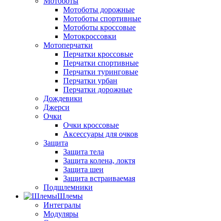
Мотоботы
Мотоботы дорожные
Мотоботы спортивные
Мотоботы кроссовые
Мотокроссовки
Мотоперчатки
Перчатки кроссовые
Перчатки спортивные
Перчатки туринговые
Перчатки урбан
Перчатки дорожные
Дождевики
Джерси
Очки
Очки кроссовые
Аксессуары для очков
Защита
Защита тела
Защита колена, локтя
Защита шеи
Защита встраиваемая
Подшлемники
Шлемы
Интегралы
Модуляры