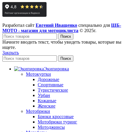
Разработал сайт
Евгений Иващенко
специально для
ШБ-
МОТО - магазин для мотоциклиста
© 2025г.
Поиск
Начните вводить текст, чтобы увидеть товары, которые вы
ищете.
Закрыть
Поиск
Экипировка
Мотокуртки
Дорожные
Спортивные
Туристические
Урбан
Кожаные
Женские
Мотобрюки
Брюки кроссовые
Мотобрюки туринг
Мотоджинсы