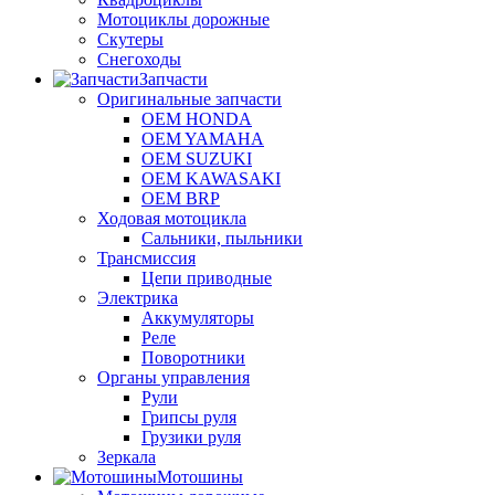
Мотоциклы дорожные
Скутеры
Снегоходы
Запчасти
Оригинальные запчасти
OEM HONDA
OEM YAMAHA
OEM SUZUKI
OEM KAWASAKI
OEM BRP
Ходовая мотоцикла
Сальники, пыльники
Трансмиссия
Цепи приводные
Электрика
Аккумуляторы
Реле
Поворотники
Органы управления
Рули
Грипсы руля
Грузики руля
Зеркала
Мотошины