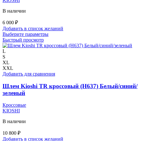
KIOSHI
В наличии
6 000
₽
Добавить в список желаний
Этот
Выберите параметры
товар
Быстрый просмотр
имеет
несколько
L
вариаций.
S
Опции
XL
можно
XXL
выбрать
Добавить для сравнения
на
странице
Шлем Kioshi TR кроссовый (H637) Белый/синий/
товара.
зеленый
Кроссовые
KIOSHI
В наличии
10 800
₽
Добавить в список желаний