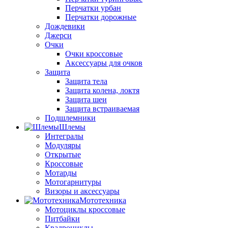
Перчатки урбан
Перчатки дорожные
Дождевики
Джерси
Очки
Очки кроссовые
Аксессуары для очков
Защита
Защита тела
Защита колена, локтя
Защита шеи
Защита встраиваемая
Подшлемники
Шлемы
Интегралы
Модуляры
Открытые
Кроссовые
Мотарды
Мотогарнитуры
Визоры и аксессуары
Мототехника
Мотоциклы кроссовые
Питбайки
Квадроциклы