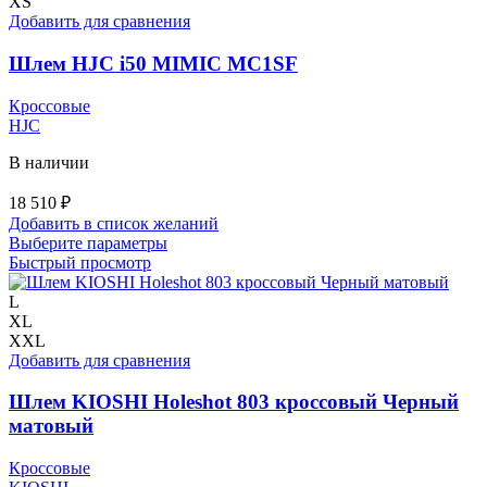
вариаций.
XS
Опции
Добавить для сравнения
можно
выбрать
Шлем HJC i50 MIMIC MC1SF
на
странице
Кроссовые
товара.
HJC
В наличии
18 510
₽
Добавить в список желаний
Этот
Выберите параметры
товар
Быстрый просмотр
имеет
несколько
L
вариаций.
XL
Опции
XXL
можно
Добавить для сравнения
выбрать
на
Шлем KIOSHI Holeshot 803 кроссовый Черный
странице
матовый
товара.
Кроссовые