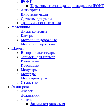
IPONE
Тормозные и охлаждающие жидкости IPONE
Антифризы
Вилочные масла
Средства для ухода
Трансмиссионные масла
Мотошины
Диски колесные
Камеры
Мотошины дорожные
Мотошины кроссовые
Шлемы
Визоры и аксессуары
Запчасти для шлемов
Интегралы
Кроссовые
Модуляры
Мотарды
Мотогарнитуры
Открытые
Экипировка
Джерси
Дождевики
Защита
Защита встраиваемая