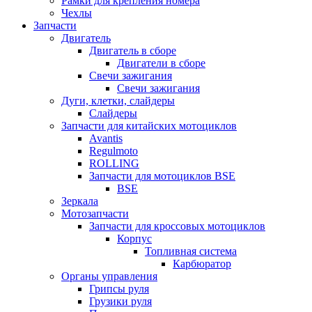
Рамки для крепления номера
Чехлы
Запчасти
Двигатель
Двигатель в сборе
Двигатели в сборе
Свечи зажигания
Свечи зажигания
Дуги, клетки, слайдеры
Слайдеры
Запчасти для китайских мотоциклов
Avantis
Regulmoto
ROLLING
Запчасти для мотоциклов BSE
BSE
Зеркала
Мотозапчасти
Запчасти для кроссовых мотоциклов
Корпус
Топливная система
Карбюратор
Органы управления
Грипсы руля
Грузики руля