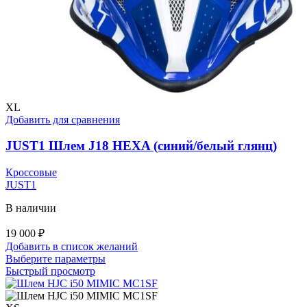
XL
Добавить для сравнения
JUST1 Шлем J18 HEXA (синий/белый глянц)
Кроссовые
JUST1
В наличии
19 000
₽
Добавить в список желаний
Этот
Выберите параметры
товар
Быстрый просмотр
имеет
несколько