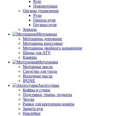
Реле
Поворотники
Органы управления
Рули
Грипсы руля
Грузики руля
Зеркала
Мотошины
Мотошины дорожные
Мотошины кроссовые
Мотошины двойного назначения
Шины для ATV
Камеры
Мотохимия
Моторные масла
Средства для ухода
Вилочные масла
IPONE
Аксессуары
Кофры и сумки
Подставки, трапы, подкаты
Чехлы
Рамки для крепления номера
Защита рук
Наклейки