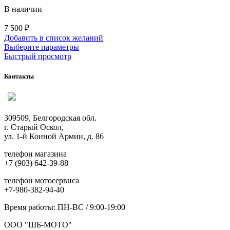
В наличии
7 500
₽
Добавить в список желаний
Этот
Выберите параметры
товар
Быстрый просмотр
имеет
несколько
Контакты
вариаций.
Опции
можно
выбрать
309509, Белгородская обл.
на
г. Старый Оскол,
странице
ул. 1-й Конной Армии, д. 86
товара.
телефон магазина
+7 (903) 642-39-88
телефон мотосервиса
+7-980-382-94-40
Время работы: ПН-ВС / 9:00-19:00
ООО "ШБ-МОТО"