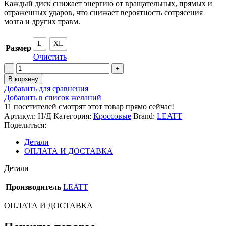
Каждый диск снижает энергию от вращательных, прямых и
отраженных ударов, что снижает вероятность сотрясения
мозга и других травм.
L
XL
Размер
Очистить
Количество
товара
В корзину
Кроссовый
Добавить для сравнения
шлем
Добавить в список желаний
Leatt
11
посетителей смотрят этот товар прямо сейчас!
Moto
Артикул:
Н/Д
Категория:
Кроссовые
Brand:
LEATT
3.5
Поделиться:
Helmet
Royal
Детали
ОПЛАТА И ДОСТАВКА
Детали
Производитель
LEATT
ОПЛАТА И ДОСТАВКА