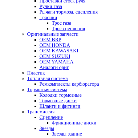
Проставки стоек руля
Ручки газа
Рычаги тормоза, сцепления
Тросики
Трос газа
Трос сцепления
Оригинальные запчасти
OEM BRP
OEM HONDA
OEM KAWASAKI
OEM SUZUKI
OEM YAMAHA
Аналоги ориг
Пластик
Топливная система
Ремкомплекты карбюратора
Тормозная система
Колодки тормозные
Тормозные диски
Шланги и фитинги
Трансмиссия
Cцепление
Фрикционные диски
Звезды
Звезды задние