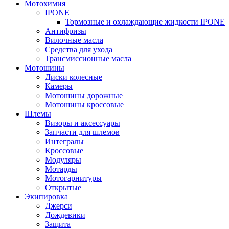
Мотохимия
IPONE
Тормозные и охлаждающие жидкости IPONE
Антифризы
Вилочные масла
Средства для ухода
Трансмиссионные масла
Мотошины
Диски колесные
Камеры
Мотошины дорожные
Мотошины кроссовые
Шлемы
Визоры и аксессуары
Запчасти для шлемов
Интегралы
Кроссовые
Модуляры
Мотарды
Мотогарнитуры
Открытые
Экипировка
Джерси
Дождевики
Защита