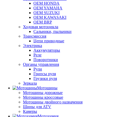
OEM HONDA
OEM YAMAHA
OEM SUZUKI
OEM KAWASAKI
OEM BRP
Ходовая мотоцикла
Сальники, пыльники
Трансмиссия
Цепи приводные
Электрика
Аккумуляторы
Реле
Поворотники
Органы управления
Рули
Грипсы руля
Грузики руля
Зеркала
Мотошины
Мотошины дорожные
Мотошины кроссовые
Мотошины двойного назначения
Шины для ATV
Камеры
Мотохимия