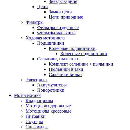
Звезды задние
Цепи
Замки цепи
Цепи приводные
Фильтры
Фильтры воздушные
Фильтры масляные
Ходовая мотоцикла
Подшипники
Колесные подшипники
Колесные подшипники
Сальники, пыльники
Комплект сальники + пыльники
Пыльники вилки
Сальники вилки
Электрика
Аккумуляторы
Поворотники
Мототехника
Квадроциклы
Мотоциклы дорожные
Мотоциклы кроссовые
Питбайки
Скутеры
Снегоходы