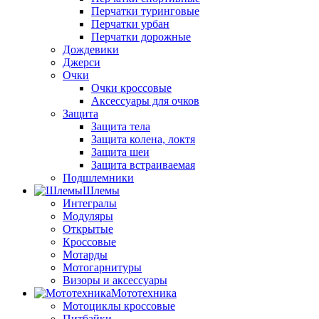
Перчатки туринговые
Перчатки урбан
Перчатки дорожные
Дождевики
Джерси
Очки
Очки кроссовые
Аксессуары для очков
Защита
Защита тела
Защита колена, локтя
Защита шеи
Защита встраиваемая
Подшлемники
Шлемы
Интегралы
Модуляры
Открытые
Кроссовые
Мотарды
Мотогарнитуры
Визоры и аксессуары
Мототехника
Мотоциклы кроссовые
Питбайки