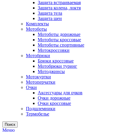
Защита встраиваемая
Защита колена, локтя
Защита тела
Защита шеи
Комплекты
Мотоботы
Мотоботы дорожные
Мотоботы кроссовые
Мотоботы спортивные
Мотокроссовки
Мотобрюки
Брюки кроссовые
Мотобрюки туринг
Мотоджинсы
Мотокуртки
Мотоперчатки
Очки
Аксессуары для очков
Очки дорожные
Очки кроссовые
Подшлемники
Термобелье
Поиск
Меню