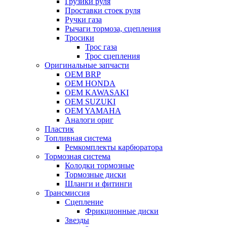
Грузики руля
Проставки стоек руля
Ручки газа
Рычаги тормоза, сцепления
Тросики
Трос газа
Трос сцепления
Оригинальные запчасти
OEM BRP
OEM HONDA
OEM KAWASAKI
OEM SUZUKI
OEM YAMAHA
Аналоги ориг
Пластик
Топливная система
Ремкомплекты карбюратора
Тормозная система
Колодки тормозные
Тормозные диски
Шланги и фитинги
Трансмиссия
Cцепление
Фрикционные диски
Звезды