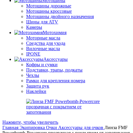
Мотошины
Мотошины дорожные
Мотошины кроссовые
Мотошины двойного назначения
Шины для ATV
Камеры
Мотохимия
Моторные масла
Средства для ухода
Вилочные масла
IPONE
Аксессуары
Кофры и сумки
Подставки, трапы, подкаты
Чехлы
Рамки для крепления номера
Защита рук
Наклейки
Нажмите, чтобы увеличить
Главная
Экипировка
Очки
Аксессуары для очков
Линза FMF
Powerbomb-Powercore прозрачная с покрытием от запотевания