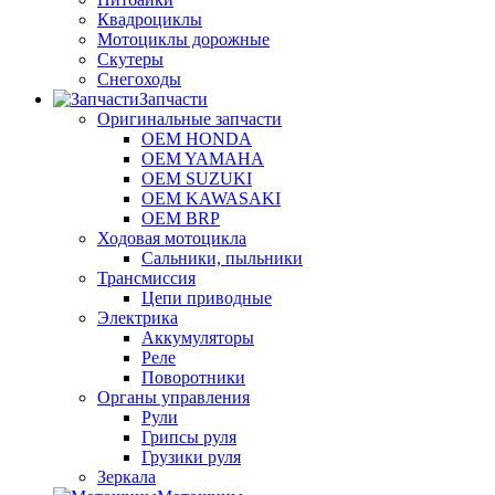
Квадроциклы
Мотоциклы дорожные
Скутеры
Снегоходы
Запчасти
Оригинальные запчасти
OEM HONDA
OEM YAMAHA
OEM SUZUKI
OEM KAWASAKI
OEM BRP
Ходовая мотоцикла
Сальники, пыльники
Трансмиссия
Цепи приводные
Электрика
Аккумуляторы
Реле
Поворотники
Органы управления
Рули
Грипсы руля
Грузики руля
Зеркала