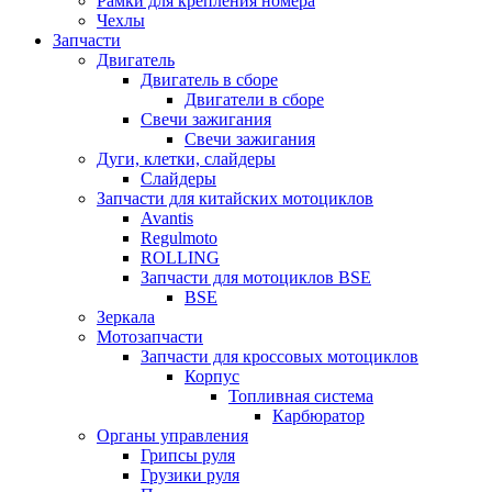
Рамки для крепления номера
Чехлы
Запчасти
Двигатель
Двигатель в сборе
Двигатели в сборе
Свечи зажигания
Свечи зажигания
Дуги, клетки, слайдеры
Слайдеры
Запчасти для китайских мотоциклов
Avantis
Regulmoto
ROLLING
Запчасти для мотоциклов BSE
BSE
Зеркала
Мотозапчасти
Запчасти для кроссовых мотоциклов
Корпус
Топливная система
Карбюратор
Органы управления
Грипсы руля
Грузики руля