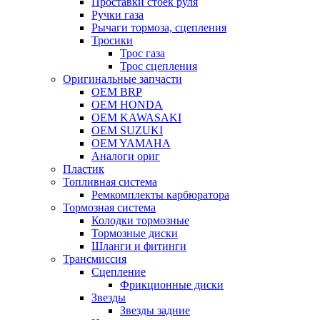
Проставки стоек руля
Ручки газа
Рычаги тормоза, сцепления
Тросики
Трос газа
Трос сцепления
Оригинальные запчасти
OEM BRP
OEM HONDA
OEM KAWASAKI
OEM SUZUKI
OEM YAMAHA
Аналоги ориг
Пластик
Топливная система
Ремкомплекты карбюратора
Тормозная система
Колодки тормозные
Тормозные диски
Шланги и фитинги
Трансмиссия
Cцепление
Фрикционные диски
Звезды
Звезды задние