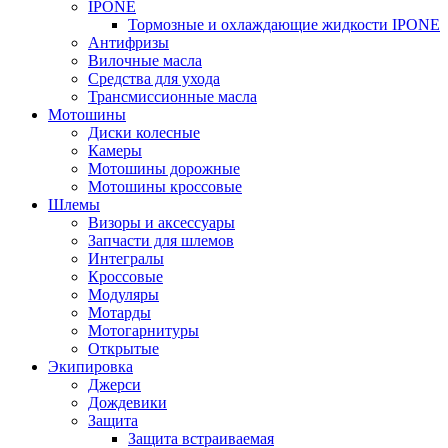
IPONE
Тормозные и охлаждающие жидкости IPONE
Антифризы
Вилочные масла
Средства для ухода
Трансмиссионные масла
Мотошины
Диски колесные
Камеры
Мотошины дорожные
Мотошины кроссовые
Шлемы
Визоры и аксессуары
Запчасти для шлемов
Интегралы
Кроссовые
Модуляры
Мотарды
Мотогарнитуры
Открытые
Экипировка
Джерси
Дождевики
Защита
Защита встраиваемая