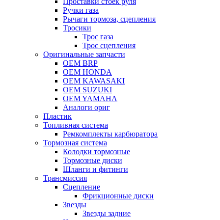
Проставки стоек руля
Ручки газа
Рычаги тормоза, сцепления
Тросики
Трос газа
Трос сцепления
Оригинальные запчасти
OEM BRP
OEM HONDA
OEM KAWASAKI
OEM SUZUKI
OEM YAMAHA
Аналоги ориг
Пластик
Топливная система
Ремкомплекты карбюратора
Тормозная система
Колодки тормозные
Тормозные диски
Шланги и фитинги
Трансмиссия
Cцепление
Фрикционные диски
Звезды
Звезды задние