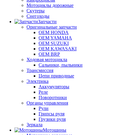
Мотоциклы дорожные
Скутеры
Снегоходы
Запчасти
Оригинальные запчасти
OEM HONDA
OEM YAMAHA
OEM SUZUKI
OEM KAWASAKI
OEM BRP
Ходовая мотоцикла
Сальники, пыльники
Трансмиссия
Цепи приводные
Электрика
Аккумуляторы
Реле
Поворотники
Органы управления
Рули
Грипсы руля
Грузики руля
Зеркала
Мотошины