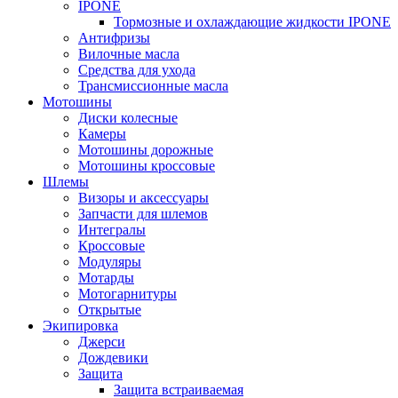
IPONE
Тормозные и охлаждающие жидкости IPONE
Антифризы
Вилочные масла
Средства для ухода
Трансмиссионные масла
Мотошины
Диски колесные
Камеры
Мотошины дорожные
Мотошины кроссовые
Шлемы
Визоры и аксессуары
Запчасти для шлемов
Интегралы
Кроссовые
Модуляры
Мотарды
Мотогарнитуры
Открытые
Экипировка
Джерси
Дождевики
Защита
Защита встраиваемая