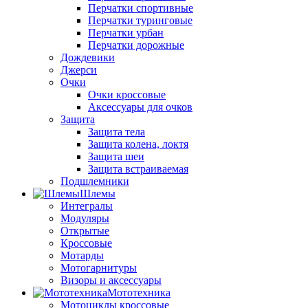
Перчатки спортивные
Перчатки туринговые
Перчатки урбан
Перчатки дорожные
Дождевики
Джерси
Очки
Очки кроссовые
Аксессуары для очков
Защита
Защита тела
Защита колена, локтя
Защита шеи
Защита встраиваемая
Подшлемники
Шлемы
Интегралы
Модуляры
Открытые
Кроссовые
Мотарды
Мотогарнитуры
Визоры и аксессуары
Мототехника
Мотоциклы кроссовые