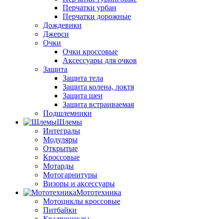
Перчатки урбан
Перчатки дорожные
Дождевики
Джерси
Очки
Очки кроссовые
Аксессуары для очков
Защита
Защита тела
Защита колена, локтя
Защита шеи
Защита встраиваемая
Подшлемники
Шлемы
Интегралы
Модуляры
Открытые
Кроссовые
Мотарды
Мотогарнитуры
Визоры и аксессуары
Мототехника
Мотоциклы кроссовые
Питбайки
Квадроциклы