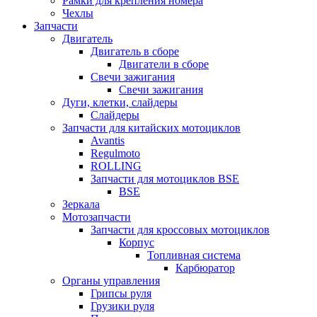
Рамки для крепления номера
Чехлы
Запчасти
Двигатель
Двигатель в сборе
Двигатели в сборе
Свечи зажигания
Свечи зажигания
Дуги, клетки, слайдеры
Слайдеры
Запчасти для китайских мотоциклов
Avantis
Regulmoto
ROLLING
Запчасти для мотоциклов BSE
BSE
Зеркала
Мотозапчасти
Запчасти для кроссовых мотоциклов
Корпус
Топливная система
Карбюратор
Органы управления
Грипсы руля
Грузики руля