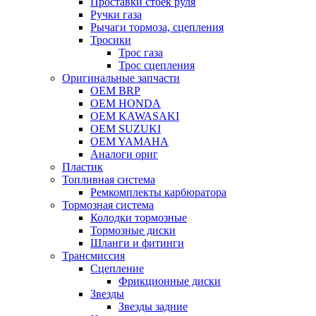
Проставки стоек руля
Ручки газа
Рычаги тормоза, сцепления
Тросики
Трос газа
Трос сцепления
Оригинальные запчасти
OEM BRP
OEM HONDA
OEM KAWASAKI
OEM SUZUKI
OEM YAMAHA
Аналоги ориг
Пластик
Топливная система
Ремкомплекты карбюратора
Тормозная система
Колодки тормозные
Тормозные диски
Шланги и фитинги
Трансмиссия
Cцепление
Фрикционные диски
Звезды
Звезды задние