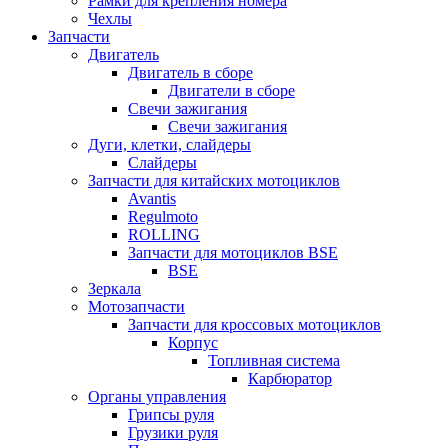
Рамки для крепления номера
Чехлы
Запчасти
Двигатель
Двигатель в сборе
Двигатели в сборе
Свечи зажигания
Свечи зажигания
Дуги, клетки, слайдеры
Слайдеры
Запчасти для китайских мотоциклов
Avantis
Regulmoto
ROLLING
Запчасти для мотоциклов BSE
BSE
Зеркала
Мотозапчасти
Запчасти для кроссовых мотоциклов
Корпус
Топливная система
Карбюратор
Органы управления
Грипсы руля
Грузики руля