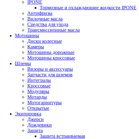
IPONE
Тормозные и охлаждающие жидкости IPONE
Антифризы
Вилочные масла
Средства для ухода
Трансмиссионные масла
Мотошины
Диски колесные
Камеры
Мотошины дорожные
Мотошины кроссовые
Шлемы
Визоры и аксессуары
Запчасти для шлемов
Интегралы
Кроссовые
Модуляры
Мотарды
Мотогарнитуры
Открытые
Экипировка
Джерси
Дождевики
Защита
Защита встраиваемая