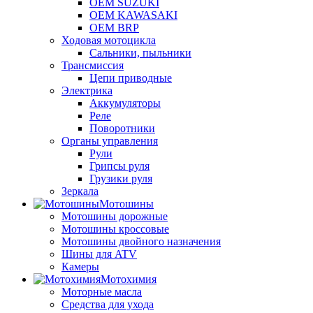
OEM SUZUKI
OEM KAWASAKI
OEM BRP
Ходовая мотоцикла
Сальники, пыльники
Трансмиссия
Цепи приводные
Электрика
Аккумуляторы
Реле
Поворотники
Органы управления
Рули
Грипсы руля
Грузики руля
Зеркала
Мотошины
Мотошины дорожные
Мотошины кроссовые
Мотошины двойного назначения
Шины для ATV
Камеры
Мотохимия
Моторные масла
Средства для ухода