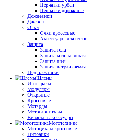
Перчатки урбан
Перчатки дорожные
Дождевики
Джерси
Очки
Очки кроссовые
Аксессуары для очков
Защита
Защита тела
Защита колена, локтя
Защита шеи
Защита встраиваемая
Подшлемники
Шлемы
Интегралы
Модуляры
Открытые
Кроссовые
Мотарды
Мотогарнитуры
Визоры и аксессуары
Мототехника
Мотоциклы кроссовые
Питбайки
Квадроциклы