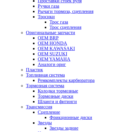
Проставки стоек руля
Ручки газа
Рычаги тормоза, сцепления
Тросики
Трос газа
Трос сцепления
Оригинальные запчасти
OEM BRP
OEM HONDA
OEM KAWASAKI
OEM SUZUKI
OEM YAMAHA
Аналоги ориг
Пластик
Топливная система
Ремкомплекты карбюратора
Тормозная система
Колодки тормозные
Тормозные диски
Шланги и фитинги
Трансмиссия
Cцепление
Фрикционные диски
Звезды
Звезды задние