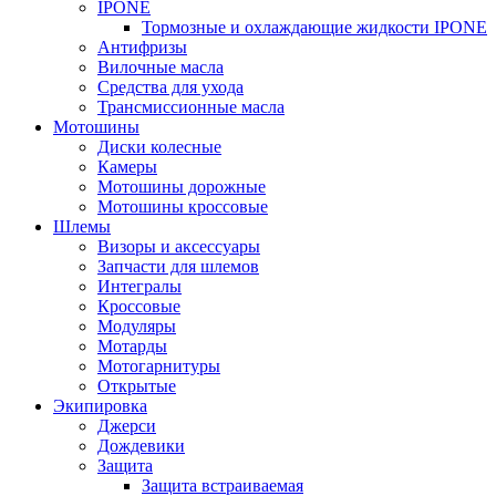
IPONE
Тормозные и охлаждающие жидкости IPONE
Антифризы
Вилочные масла
Средства для ухода
Трансмиссионные масла
Мотошины
Диски колесные
Камеры
Мотошины дорожные
Мотошины кроссовые
Шлемы
Визоры и аксессуары
Запчасти для шлемов
Интегралы
Кроссовые
Модуляры
Мотарды
Мотогарнитуры
Открытые
Экипировка
Джерси
Дождевики
Защита
Защита встраиваемая