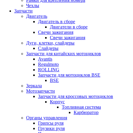
Рамки для крепления номера
Чехлы
Запчасти
Двигатель
Двигатель в сборе
Двигатели в сборе
Свечи зажигания
Свечи зажигания
Дуги, клетки, слайдеры
Слайдеры
Запчасти для китайских мотоциклов
Avantis
Regulmoto
ROLLING
Запчасти для мотоциклов BSE
BSE
Зеркала
Мотозапчасти
Запчасти для кроссовых мотоциклов
Корпус
Топливная система
Карбюратор
Органы управления
Грипсы руля
Грузики руля