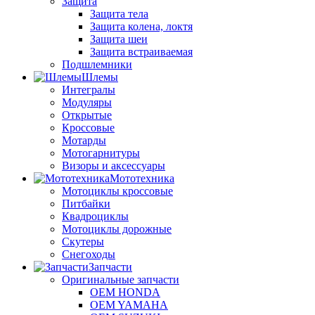
Защита
Защита тела
Защита колена, локтя
Защита шеи
Защита встраиваемая
Подшлемники
Шлемы
Интегралы
Модуляры
Открытые
Кроссовые
Мотарды
Мотогарнитуры
Визоры и аксессуары
Мототехника
Мотоциклы кроссовые
Питбайки
Квадроциклы
Мотоциклы дорожные
Скутеры
Снегоходы
Запчасти
Оригинальные запчасти
OEM HONDA
OEM YAMAHA