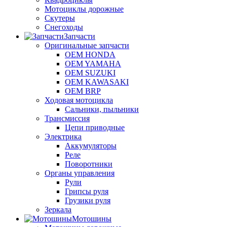
Мотоциклы дорожные
Скутеры
Снегоходы
Запчасти
Оригинальные запчасти
OEM HONDA
OEM YAMAHA
OEM SUZUKI
OEM KAWASAKI
OEM BRP
Ходовая мотоцикла
Сальники, пыльники
Трансмиссия
Цепи приводные
Электрика
Аккумуляторы
Реле
Поворотники
Органы управления
Рули
Грипсы руля
Грузики руля
Зеркала
Мотошины