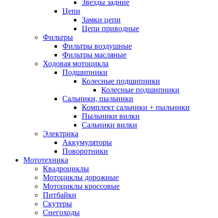
Звезды задние
Цепи
Замки цепи
Цепи приводные
Фильтры
Фильтры воздушные
Фильтры масляные
Ходовая мотоцикла
Подшипники
Колесные подшипники
Колесные подшипники
Сальники, пыльники
Комплект сальники + пыльники
Пыльники вилки
Сальники вилки
Электрика
Аккумуляторы
Поворотники
Мототехника
Квадроциклы
Мотоциклы дорожные
Мотоциклы кроссовые
Питбайки
Скутеры
Снегоходы