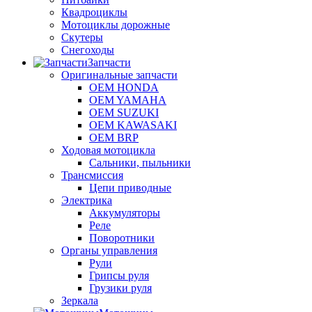
Квадроциклы
Мотоциклы дорожные
Скутеры
Снегоходы
Запчасти
Оригинальные запчасти
OEM HONDA
OEM YAMAHA
OEM SUZUKI
OEM KAWASAKI
OEM BRP
Ходовая мотоцикла
Сальники, пыльники
Трансмиссия
Цепи приводные
Электрика
Аккумуляторы
Реле
Поворотники
Органы управления
Рули
Грипсы руля
Грузики руля
Зеркала