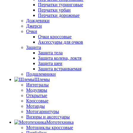
Перчатки туринговые
Перчатки урбан
Перчатки дорожные
Дождевики
Джерси
Очки
Очки кроссовые
Аксессуары для очков
Защита
Защита тела
Защита колена, локтя
Защита шеи
Защита встраиваемая
Подшлемники
Шлемы
Интегралы
Модуляры
Открытые
Кроссовые
Мотарды
Мотогарнитуры
Визоры и аксессуары
Мототехника
Мотоциклы кроссовые
Питбайки