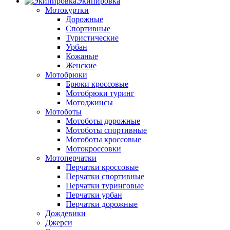
Экипировка
Мотокуртки
Дорожные
Спортивные
Туристические
Урбан
Кожаные
Женские
Мотобрюки
Брюки кроссовые
Мотобрюки туринг
Мотоджинсы
Мотоботы
Мотоботы дорожные
Мотоботы спортивные
Мотоботы кроссовые
Мотокроссовки
Мотоперчатки
Перчатки кроссовые
Перчатки спортивные
Перчатки туринговые
Перчатки урбан
Перчатки дорожные
Дождевики
Джерси