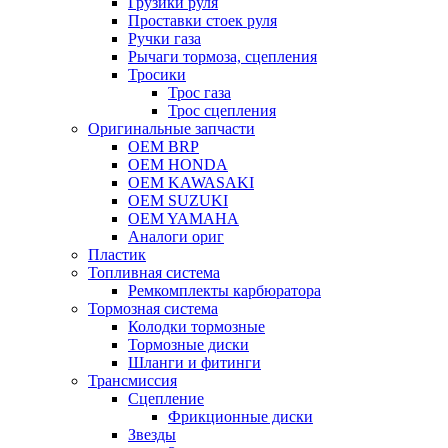
Грузики руля
Проставки стоек руля
Ручки газа
Рычаги тормоза, сцепления
Тросики
Трос газа
Трос сцепления
Оригинальные запчасти
OEM BRP
OEM HONDA
OEM KAWASAKI
OEM SUZUKI
OEM YAMAHA
Аналоги ориг
Пластик
Топливная система
Ремкомплекты карбюратора
Тормозная система
Колодки тормозные
Тормозные диски
Шланги и фитинги
Трансмиссия
Cцепление
Фрикционные диски
Звезды