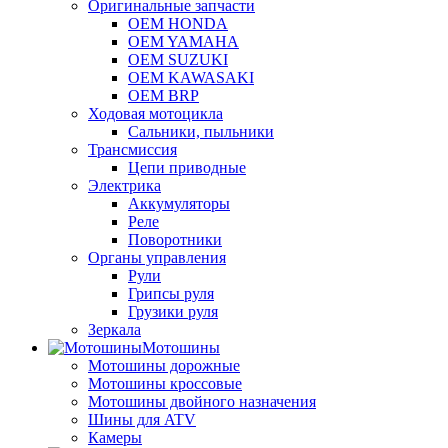
Оригинальные запчасти
OEM HONDA
OEM YAMAHA
OEM SUZUKI
OEM KAWASAKI
OEM BRP
Ходовая мотоцикла
Сальники, пыльники
Трансмиссия
Цепи приводные
Электрика
Аккумуляторы
Реле
Поворотники
Органы управления
Рули
Грипсы руля
Грузики руля
Зеркала
Мотошины
Мотошины дорожные
Мотошины кроссовые
Мотошины двойного назначения
Шины для ATV
Камеры