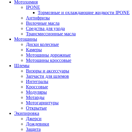
Мотохимия
IPONE
Тормозные и охлаждающие жидкости IPONE
Антифризы
Вилочные масла
Средства для ухода
Трансмиссионные масла
Мотошины
Диски колесные
Камеры
Мотошины дорожные
Мотошины кроссовые
Шлемы
Визоры и аксессуары
Запчасти для шлемов
Интегралы
Кроссовые
Модуляры
Мотарды
Мотогарнитуры
Открытые
Экипировка
Джерси
Дождевики
Защита