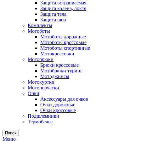
Защита встраиваемая
Защита колена, локтя
Защита тела
Защита шеи
Комплекты
Мотоботы
Мотоботы дорожные
Мотоботы кроссовые
Мотоботы спортивные
Мотокроссовки
Мотобрюки
Брюки кроссовые
Мотобрюки туринг
Мотоджинсы
Мотокуртки
Мотоперчатки
Очки
Аксессуары для очков
Очки дорожные
Очки кроссовые
Подшлемники
Термобелье
Поиск
Меню