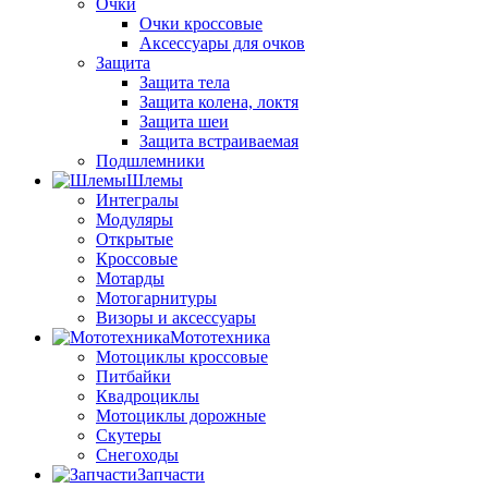
Очки
Очки кроссовые
Аксессуары для очков
Защита
Защита тела
Защита колена, локтя
Защита шеи
Защита встраиваемая
Подшлемники
Шлемы
Интегралы
Модуляры
Открытые
Кроссовые
Мотарды
Мотогарнитуры
Визоры и аксессуары
Мототехника
Мотоциклы кроссовые
Питбайки
Квадроциклы
Мотоциклы дорожные
Скутеры
Снегоходы
Запчасти