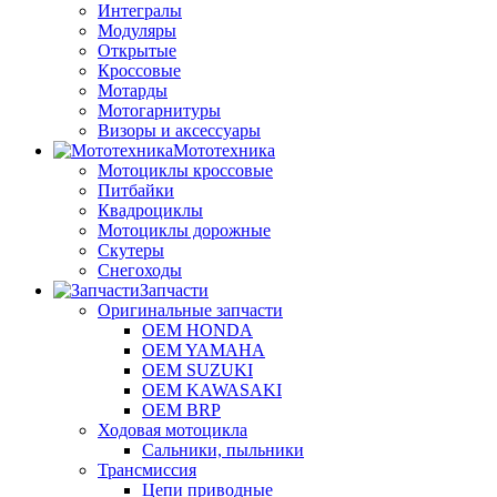
Интегралы
Модуляры
Открытые
Кроссовые
Мотарды
Мотогарнитуры
Визоры и аксессуары
Мототехника
Мотоциклы кроссовые
Питбайки
Квадроциклы
Мотоциклы дорожные
Скутеры
Снегоходы
Запчасти
Оригинальные запчасти
OEM HONDA
OEM YAMAHA
OEM SUZUKI
OEM KAWASAKI
OEM BRP
Ходовая мотоцикла
Сальники, пыльники
Трансмиссия
Цепи приводные