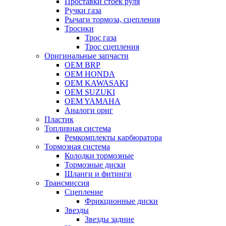
Проставки стоек руля
Ручки газа
Рычаги тормоза, сцепления
Тросики
Трос газа
Трос сцепления
Оригинальные запчасти
OEM BRP
OEM HONDA
OEM KAWASAKI
OEM SUZUKI
OEM YAMAHA
Аналоги ориг
Пластик
Топливная система
Ремкомплекты карбюратора
Тормозная система
Колодки тормозные
Тормозные диски
Шланги и фитинги
Трансмиссия
Cцепление
Фрикционные диски
Звезды
Звезды задние