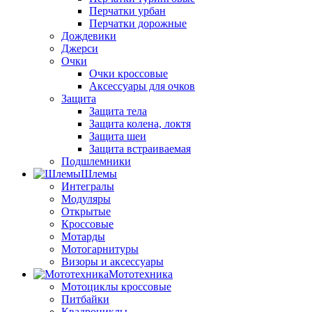
Перчатки урбан
Перчатки дорожные
Дождевики
Джерси
Очки
Очки кроссовые
Аксессуары для очков
Защита
Защита тела
Защита колена, локтя
Защита шеи
Защита встраиваемая
Подшлемники
Шлемы
Интегралы
Модуляры
Открытые
Кроссовые
Мотарды
Мотогарнитуры
Визоры и аксессуары
Мототехника
Мотоциклы кроссовые
Питбайки
Квадроциклы