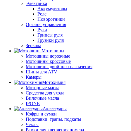
Электрика
Аккумуляторы
Реле
Поворотники
Органы управления
Рули
Грипсы руля
Грузики руля
Зеркала
Мотошины
Мотошины дорожные
Мотошины кроссовые
Мотошины двойного назначения
Шины для ATV
Камеры
Мотохимия
Моторные масла
Средства для ухода
Вилочные масла
IPONE
Аксессуары
Кофры и сумки
Подставки, трапы, подкаты
Чехлы
Рамки для крепления номера