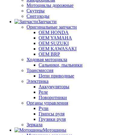
Мотоциклы дорожные
Скутеры
Снегоходы
Запчасти
Оригинальные запчасти
OEM HONDA
OEM YAMAHA
OEM SUZUKI
OEM KAWASAKI
OEM BRP
Ходовая мотоцикла
Сальники, пыльники
Трансмиссия
Цепи приводные
Электрика
Аккумуляторы
Реле
Поворотники
Органы управления
Рули
Грипсы руля
Грузики руля
Зеркала
Мотошины