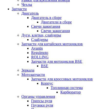
Рамки для крепления номера
Чехлы
Запчасти
Двигатель
Двигатель в сборе
Двигатели в сборе
Свечи зажигания
Свечи зажигания
Дуги, клетки, слайдеры
Слайдеры
Запчасти для китайских мотоциклов
Avantis
Regulmoto
ROLLING
Запчасти для мотоциклов BSE
BSE
Зеркала
Мотозапчасти
Запчасти для кроссовых мотоциклов
Корпус
Топливная система
Карбюратор
Органы управления
Грипсы руля
Грузики руля