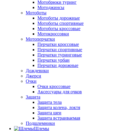
Мотобрюки туринг
Мотоджинсы
Мотоботы
Мотоботы дорожные
Мотоботы спортивные
Мотоботы кроссовые
Мотокроссовки
Мотоперчатки
Перчатки кроссовые
Перчатки спортивные
Перчатки туринговые
Перчатки урбан
Перчатки дорожные
Дождевики
Джерси
Очки
Очки кроссовые
Аксессуары для очков
Защита
Защита тела
Защита колена, локтя
Защита шеи
Защита встраиваемая
Подшлемники
Шлемы