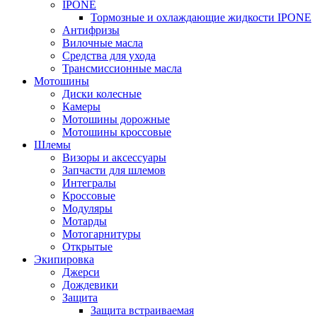
IPONE
Тормозные и охлаждающие жидкости IPONE
Антифризы
Вилочные масла
Средства для ухода
Трансмиссионные масла
Мотошины
Диски колесные
Камеры
Мотошины дорожные
Мотошины кроссовые
Шлемы
Визоры и аксессуары
Запчасти для шлемов
Интегралы
Кроссовые
Модуляры
Мотарды
Мотогарнитуры
Открытые
Экипировка
Джерси
Дождевики
Защита
Защита встраиваемая