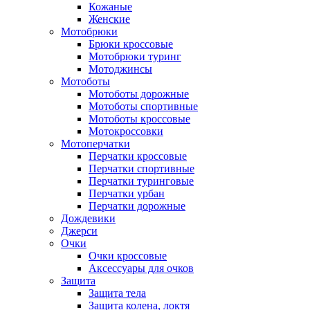
Кожаные
Женские
Мотобрюки
Брюки кроссовые
Мотобрюки туринг
Мотоджинсы
Мотоботы
Мотоботы дорожные
Мотоботы спортивные
Мотоботы кроссовые
Мотокроссовки
Мотоперчатки
Перчатки кроссовые
Перчатки спортивные
Перчатки туринговые
Перчатки урбан
Перчатки дорожные
Дождевики
Джерси
Очки
Очки кроссовые
Аксессуары для очков
Защита
Защита тела
Защита колена, локтя