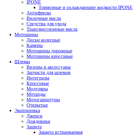
IPONE
Тормозные и охлаждающие жидкости IPONE
Антифризы
Вилочные масла
Средства для ухода
Трансмиссионные масла
Мотошины
Диски колесные
Камеры
Мотошины дорожные
Мотошины кроссовые
Шлемы
Визоры и аксессуары
Запчасти для шлемов
Интегралы
Кроссовые
Модуляры
Мотарды
Мотогарнитуры
Открытые
Экипировка
Джерси
Дождевики
Защита
Защита встраиваемая