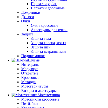
Перчатки урбан
Перчатки дорожные
Дождевики
Джерси
Очки
Очки кроссовые
Аксессуары для очков
Защита
Защита тела
Защита колена, локтя
Защита шеи
Защита встраиваемая
Подшлемники
Шлемы
Интегралы
Модуляры
Открытые
Кроссовые
Мотарды
Мотогарнитуры
Визоры и аксессуары
Мототехника
Мотоциклы кроссовые
Питбайки
Квадроциклы