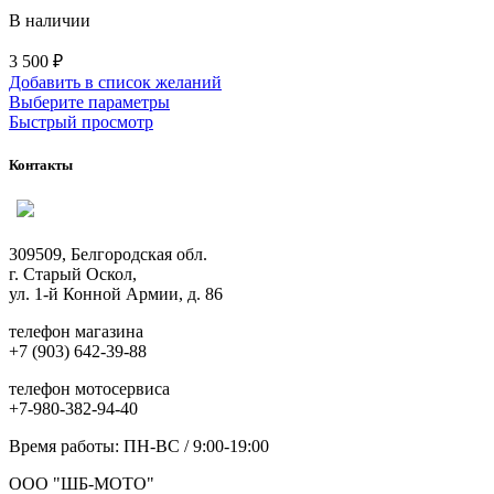
В наличии
3 500
₽
Добавить в список желаний
Этот
Выберите параметры
товар
Быстрый просмотр
имеет
несколько
Контакты
вариаций.
Опции
можно
выбрать
309509, Белгородская обл.
на
г. Старый Оскол,
странице
ул. 1-й Конной Армии, д. 86
товара.
телефон магазина
+7 (903) 642-39-88
телефон мотосервиса
+7-980-382-94-40
Время работы: ПН-ВС / 9:00-19:00
ООО "ШБ-МОТО"