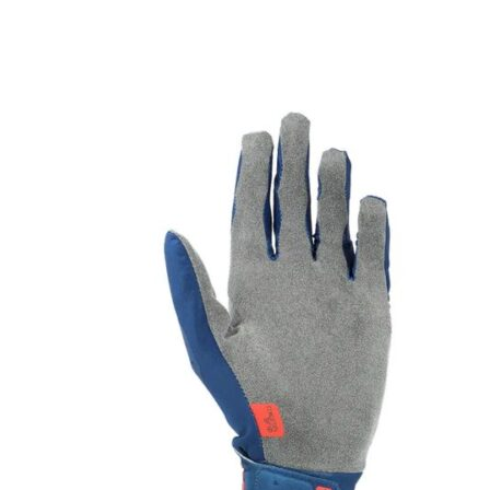
вариаций.
Опции
можно
выбрать
на
странице
товара.