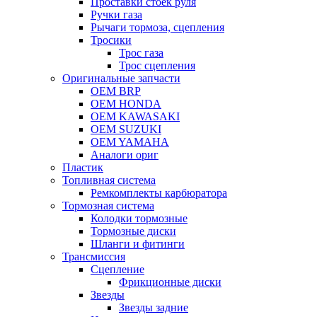
Проставки стоек руля
Ручки газа
Рычаги тормоза, сцепления
Тросики
Трос газа
Трос сцепления
Оригинальные запчасти
OEM BRP
OEM HONDA
OEM KAWASAKI
OEM SUZUKI
OEM YAMAHA
Аналоги ориг
Пластик
Топливная система
Ремкомплекты карбюратора
Тормозная система
Колодки тормозные
Тормозные диски
Шланги и фитинги
Трансмиссия
Cцепление
Фрикционные диски
Звезды
Звезды задние