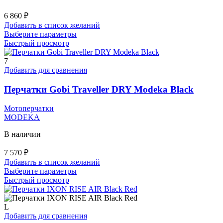
6 860
₽
Добавить в список желаний
Этот
Выберите параметры
товар
Быстрый просмотр
имеет
несколько
7
вариаций.
Добавить для сравнения
Опции
можно
Перчатки Gobi Traveller DRY Modeka Black
выбрать
на
Мотоперчатки
странице
MODEKA
товара.
В наличии
7 570
₽
Добавить в список желаний
Этот
Выберите параметры
товар
Быстрый просмотр
имеет
несколько
вариаций.
L
Опции
Добавить для сравнения