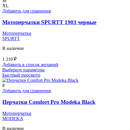
несколько
M
вариаций.
XL
Опции
Добавить для сравнения
можно
выбрать
Мотоперчатки SPURTT 1903 черные
на
странице
Мотоперчатки
товара.
SPURTT
В наличии
1 210
₽
Добавить в список желаний
Этот
Выберите параметры
товар
Быстрый просмотр
имеет
несколько
8
вариаций.
Добавить для сравнения
Опции
можно
Перчатки Comfort Pro Modeka Black
выбрать
на
Мотоперчатки
странице
MODEKA
товара.
В наличии