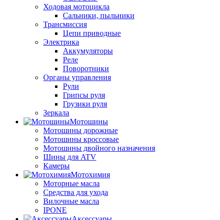
Ходовая мотоцикла
Сальники, пыльники
Трансмиссия
Цепи приводные
Электрика
Аккумуляторы
Реле
Поворотники
Органы управления
Рули
Грипсы руля
Грузики руля
Зеркала
Мотошины
Мотошины дорожные
Мотошины кроссовые
Мотошины двойного назначения
Шины для ATV
Камеры
Мотохимия
Моторные масла
Средства для ухода
Вилочные масла
IPONE
Аксессуары