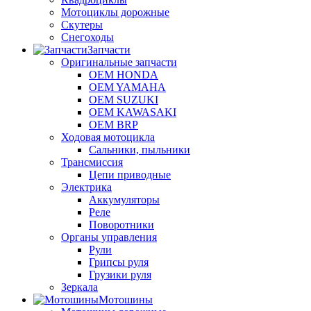
Мотоциклы дорожные
Скутеры
Снегоходы
Запчасти
Оригинальные запчасти
OEM HONDA
OEM YAMAHA
OEM SUZUKI
OEM KAWASAKI
OEM BRP
Ходовая мотоцикла
Сальники, пыльники
Трансмиссия
Цепи приводные
Электрика
Аккумуляторы
Реле
Поворотники
Органы управления
Рули
Грипсы руля
Грузики руля
Зеркала
Мотошины