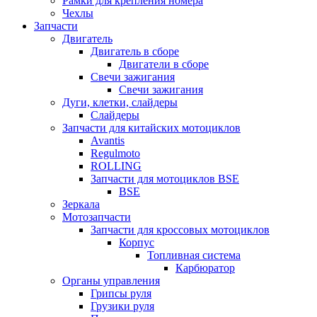
Рамки для крепления номера
Чехлы
Запчасти
Двигатель
Двигатель в сборе
Двигатели в сборе
Свечи зажигания
Свечи зажигания
Дуги, клетки, слайдеры
Слайдеры
Запчасти для китайских мотоциклов
Avantis
Regulmoto
ROLLING
Запчасти для мотоциклов BSE
BSE
Зеркала
Мотозапчасти
Запчасти для кроссовых мотоциклов
Корпус
Топливная система
Карбюратор
Органы управления
Грипсы руля
Грузики руля