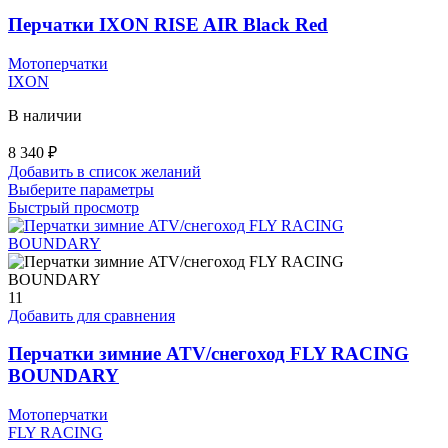
можно
выбрать
Перчатки IXON RISE AIR Black Red
на
странице
Мотоперчатки
товара.
IXON
В наличии
8 340
₽
Добавить в список желаний
Этот
Выберите параметры
товар
Быстрый просмотр
имеет
несколько
вариаций.
Опции
можно
11
выбрать
Добавить для сравнения
на
странице
Перчатки зимние ATV/снегоход FLY RACING
товара.
BOUNDARY
Мотоперчатки
FLY RACING