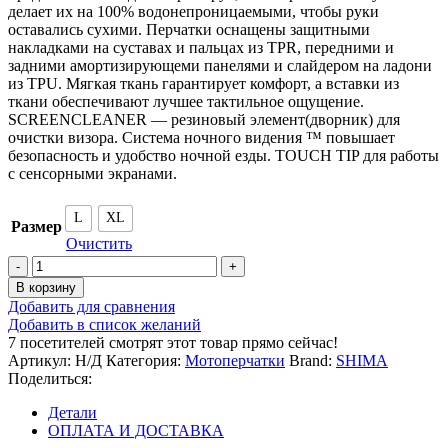
делает их на 100% водонепроницаемыми, чтобы руки
оставались сухими. Перчатки оснащены защитными
накладками на суставах и пальцах из TPR, передними и
задними амортизирующеми панелями и слайдером на ладони
из TPU. Мягкая ткань гарантирует комфорт, а вставки из
ткани обеспечивают лучшее тактильное ощущение.
SCREENCLEANER — резиновый элемент(дворник) для
очистки визора. Система ночного видения ™ повышает
безопасность и удобство ночной езды. TOUCH TIP для работы
с сенсорными экранами.
L
XL
Размер
Очистить
Количество
товара
В корзину
Перчатки
Добавить для сравнения
SHIMA
Добавить в список желаний
INVERNO
7
посетителей смотрят этот товар прямо сейчас!
MEN
Артикул:
Н/Д
Категория:
Мотоперчатки
Brand:
SHIMA
Поделиться:
Детали
ОПЛАТА И ДОСТАВКА