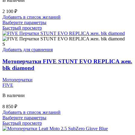
В наличии
2 100
₽
Добавить в список желаний
Этот
Выберите параметры
товар
Быстрый просмотр
имеет
несколько
вариаций.
S
Опции
Добавить для сравнения
можно
выбрать
Мотоперчатки FIVE STUNT EVO REPLICA жен.
на
blk diamond
странице
товара.
Мотоперчатки
FIVE
В наличии
8 850
₽
Добавить в список желаний
Этот
Выберите параметры
товар
Быстрый просмотр
имеет
несколько