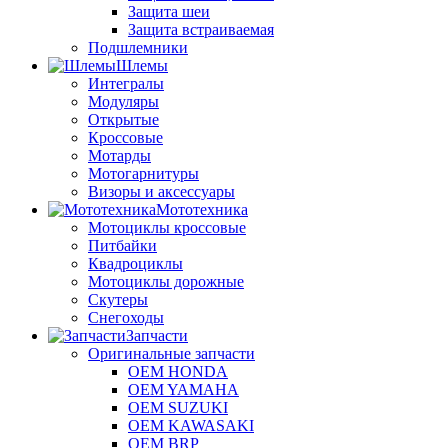
Защита шеи
Защита встраиваемая
Подшлемники
Шлемы
Интегралы
Модуляры
Открытые
Кроссовые
Мотарды
Мотогарнитуры
Визоры и аксессуары
Мототехника
Мотоциклы кроссовые
Питбайки
Квадроциклы
Мотоциклы дорожные
Скутеры
Снегоходы
Запчасти
Оригинальные запчасти
OEM HONDA
OEM YAMAHA
OEM SUZUKI
OEM KAWASAKI
OEM BRP