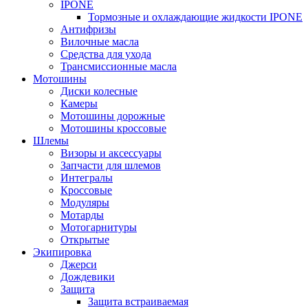
IPONE
Тормозные и охлаждающие жидкости IPONE
Антифризы
Вилочные масла
Средства для ухода
Трансмиссионные масла
Мотошины
Диски колесные
Камеры
Мотошины дорожные
Мотошины кроссовые
Шлемы
Визоры и аксессуары
Запчасти для шлемов
Интегралы
Кроссовые
Модуляры
Мотарды
Мотогарнитуры
Открытые
Экипировка
Джерси
Дождевики
Защита
Защита встраиваемая