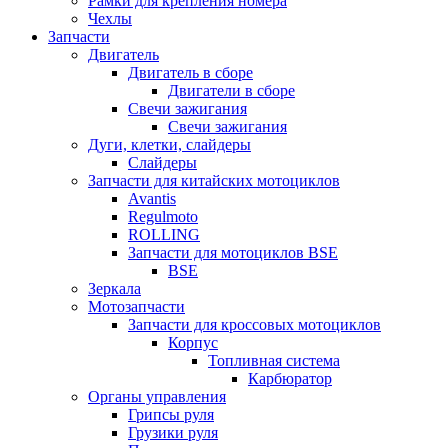
Рамки для крепления номера
Чехлы
Запчасти
Двигатель
Двигатель в сборе
Двигатели в сборе
Свечи зажигания
Свечи зажигания
Дуги, клетки, слайдеры
Слайдеры
Запчасти для китайских мотоциклов
Avantis
Regulmoto
ROLLING
Запчасти для мотоциклов BSE
BSE
Зеркала
Мотозапчасти
Запчасти для кроссовых мотоциклов
Корпус
Топливная система
Карбюратор
Органы управления
Грипсы руля
Грузики руля