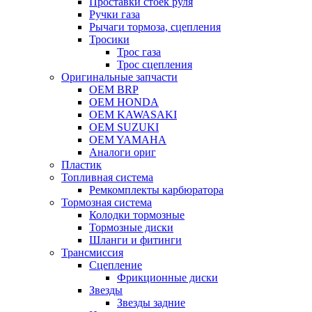
Проставки стоек руля
Ручки газа
Рычаги тормоза, сцепления
Тросики
Трос газа
Трос сцепления
Оригинальные запчасти
OEM BRP
OEM HONDA
OEM KAWASAKI
OEM SUZUKI
OEM YAMAHA
Аналоги ориг
Пластик
Топливная система
Ремкомплекты карбюратора
Тормозная система
Колодки тормозные
Тормозные диски
Шланги и фитинги
Трансмиссия
Cцепление
Фрикционные диски
Звезды
Звезды задние