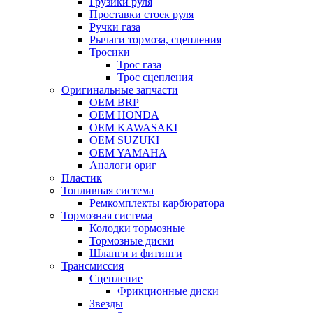
Грузики руля
Проставки стоек руля
Ручки газа
Рычаги тормоза, сцепления
Тросики
Трос газа
Трос сцепления
Оригинальные запчасти
OEM BRP
OEM HONDA
OEM KAWASAKI
OEM SUZUKI
OEM YAMAHA
Аналоги ориг
Пластик
Топливная система
Ремкомплекты карбюратора
Тормозная система
Колодки тормозные
Тормозные диски
Шланги и фитинги
Трансмиссия
Cцепление
Фрикционные диски
Звезды