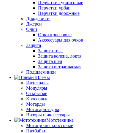
Перчатки туринговые
Перчатки урбан
Перчатки дорожные
Дождевики
Джерси
Очки
Очки кроссовые
Аксессуары для очков
Защита
Защита тела
Защита колена, локтя
Защита шеи
Защита встраиваемая
Подшлемники
Шлемы
Интегралы
Модуляры
Открытые
Кроссовые
Мотарды
Мотогарнитуры
Визоры и аксессуары
Мототехника
Мотоциклы кроссовые
Питбайки