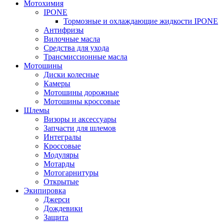
Мотохимия
IPONE
Тормозные и охлаждающие жидкости IPONE
Антифризы
Вилочные масла
Средства для ухода
Трансмиссионные масла
Мотошины
Диски колесные
Камеры
Мотошины дорожные
Мотошины кроссовые
Шлемы
Визоры и аксессуары
Запчасти для шлемов
Интегралы
Кроссовые
Модуляры
Мотарды
Мотогарнитуры
Открытые
Экипировка
Джерси
Дождевики
Защита