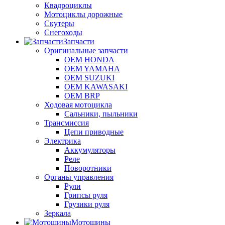
Квадроциклы
Мотоциклы дорожные
Скутеры
Снегоходы
Запчасти
Оригинальные запчасти
OEM HONDA
OEM YAMAHA
OEM SUZUKI
OEM KAWASAKI
OEM BRP
Ходовая мотоцикла
Сальники, пыльники
Трансмиссия
Цепи приводные
Электрика
Аккумуляторы
Реле
Поворотники
Органы управления
Рули
Грипсы руля
Грузики руля
Зеркала
Мотошины