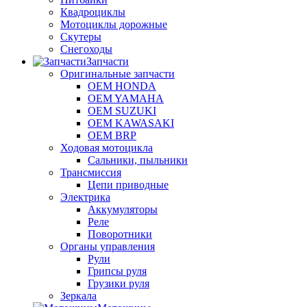
Квадроциклы
Мотоциклы дорожные
Скутеры
Снегоходы
Запчасти
Оригинальные запчасти
OEM HONDA
OEM YAMAHA
OEM SUZUKI
OEM KAWASAKI
OEM BRP
Ходовая мотоцикла
Сальники, пыльники
Трансмиссия
Цепи приводные
Электрика
Аккумуляторы
Реле
Поворотники
Органы управления
Рули
Грипсы руля
Грузики руля
Зеркала