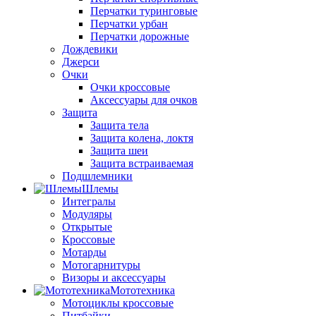
Перчатки туринговые
Перчатки урбан
Перчатки дорожные
Дождевики
Джерси
Очки
Очки кроссовые
Аксессуары для очков
Защита
Защита тела
Защита колена, локтя
Защита шеи
Защита встраиваемая
Подшлемники
Шлемы
Интегралы
Модуляры
Открытые
Кроссовые
Мотарды
Мотогарнитуры
Визоры и аксессуары
Мототехника
Мотоциклы кроссовые
Питбайки