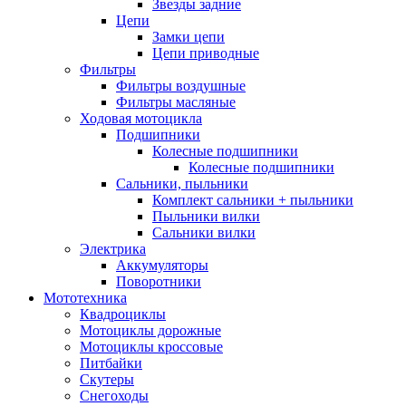
Звезды задние
Цепи
Замки цепи
Цепи приводные
Фильтры
Фильтры воздушные
Фильтры масляные
Ходовая мотоцикла
Подшипники
Колесные подшипники
Колесные подшипники
Сальники, пыльники
Комплект сальники + пыльники
Пыльники вилки
Сальники вилки
Электрика
Аккумуляторы
Поворотники
Мототехника
Квадроциклы
Мотоциклы дорожные
Мотоциклы кроссовые
Питбайки
Скутеры
Снегоходы