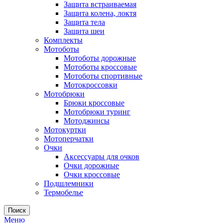
Защита встраиваемая
Защита колена, локтя
Защита тела
Защита шеи
Комплекты
Мотоботы
Мотоботы дорожные
Мотоботы кроссовые
Мотоботы спортивные
Мотокроссовки
Мотобрюки
Брюки кроссовые
Мотобрюки туринг
Мотоджинсы
Мотокуртки
Мотоперчатки
Очки
Аксессуары для очков
Очки дорожные
Очки кроссовые
Подшлемники
Термобелье
Поиск
Меню