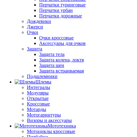
Перчатки туринговые
Перчатки урбан
Перчатки дорожные
Дождевики
Джерси
Очки
Очки кроссовые
Аксессуары для очков
Защита
Защита тела
Защита колена, локтя
Защита шеи
Защита встраиваемая
Подшлемники
Шлемы
Интегралы
Модуляры
Открытые
Кроссовые
Мотарды
Мотогарнитуры
Визоры и аксессуары
Мототехника
Мотоциклы кроссовые
Питбайки