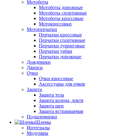
Мотоботы
Мотоботы дорожные
Мотоботы спортивные
Мотоботы кроссовые
Мотокроссовки
Мотоперчатки
Перчатки кроссовые
Перчатки спортивные
Перчатки туринговые
Перчатки урбан
Перчатки дорожные
Дождевики
Джерси
Очки
Очки кроссовые
Аксессуары для очков
Защита
Защита тела
Защита колена, локтя
Защита шеи
Защита встраиваемая
Подшлемники
Шлемы
Интегралы
Модуляры