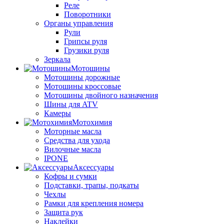
Реле
Поворотники
Органы управления
Рули
Грипсы руля
Грузики руля
Зеркала
Мотошины
Мотошины дорожные
Мотошины кроссовые
Мотошины двойного назначения
Шины для ATV
Камеры
Мотохимия
Моторные масла
Средства для ухода
Вилочные масла
IPONE
Аксессуары
Кофры и сумки
Подставки, трапы, подкаты
Чехлы
Рамки для крепления номера
Защита рук
Наклейки