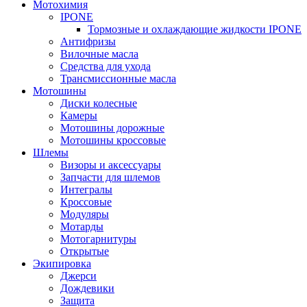
Мотохимия
IPONE
Тормозные и охлаждающие жидкости IPONE
Антифризы
Вилочные масла
Средства для ухода
Трансмиссионные масла
Мотошины
Диски колесные
Камеры
Мотошины дорожные
Мотошины кроссовые
Шлемы
Визоры и аксессуары
Запчасти для шлемов
Интегралы
Кроссовые
Модуляры
Мотарды
Мотогарнитуры
Открытые
Экипировка
Джерси
Дождевики
Защита