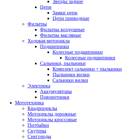
Звезды задние
Цепи
Замки цепи
Цепи приводные
Фильтры
Фильтры воздушные
Фильтры масляные
Ходовая мотоцикла
Подшипники
Колесные подшипники
Колесные подшипники
Сальники, пыльники
Комплект сальники + пыльники
Пыльники вилки
Сальники вилки
Электрика
Аккумуляторы
Поворотники
Мототехника
Квадроциклы
Мотоциклы дорожные
Мотоциклы кроссовые
Питбайки
Скутеры
Снегоходы