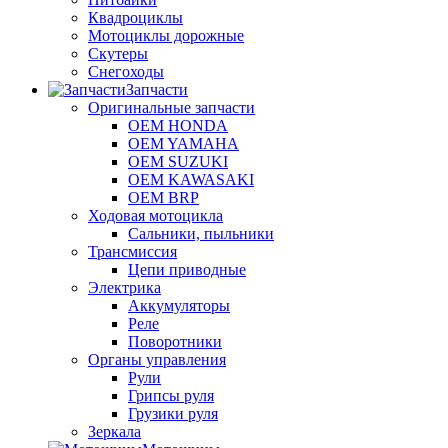
Квадроциклы
Мотоциклы дорожные
Скутеры
Снегоходы
Запчасти
Оригинальные запчасти
OEM HONDA
OEM YAMAHA
OEM SUZUKI
OEM KAWASAKI
OEM BRP
Ходовая мотоцикла
Сальники, пыльники
Трансмиссия
Цепи приводные
Электрика
Аккумуляторы
Реле
Поворотники
Органы управления
Рули
Грипсы руля
Грузики руля
Зеркала