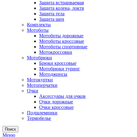
Защита встраиваемая
Защита колена, локтя
Защита тела
Защита шеи
Комплекты
Мотоботы
Мотоботы дорожные
Мотоботы кроссовые
Мотоботы спортивные
Мотокроссовки
Мотобрюки
Брюки кроссовые
Мотобрюки туринг
Мотоджинсы
Мотокуртки
Мотоперчатки
Очки
Аксессуары для очков
Очки дорожные
Очки кроссовые
Подшлемники
Термобелье
Поиск
Меню