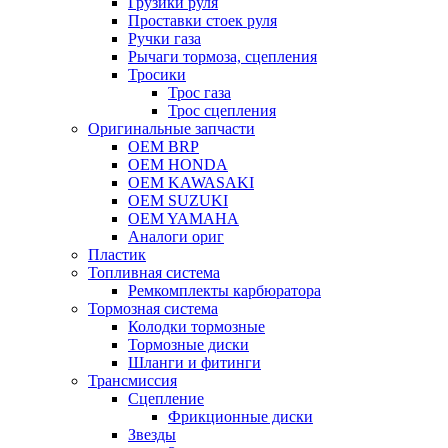
Грузики руля
Проставки стоек руля
Ручки газа
Рычаги тормоза, сцепления
Тросики
Трос газа
Трос сцепления
Оригинальные запчасти
OEM BRP
OEM HONDA
OEM KAWASAKI
OEM SUZUKI
OEM YAMAHA
Аналоги ориг
Пластик
Топливная система
Ремкомплекты карбюратора
Тормозная система
Колодки тормозные
Тормозные диски
Шланги и фитинги
Трансмиссия
Cцепление
Фрикционные диски
Звезды