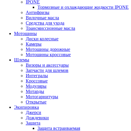
IPONE
Тормозные и охлаждающие жидкости IPONE
Антифризы
Вилочные масла
Средства для ухода
Трансмиссионные масла
Мотошины
Диски колесные
Камеры
Мотошины дорожные
Мотошины кроссовые
Шлемы
Визоры и аксессуары
Запчасти для шлемов
Интегралы
Кроссовые
Модуляры
Мотарды
Мотогарнитуры
Открытые
Экипировка
Джерси
Дождевики
Защита
Защита встраиваемая