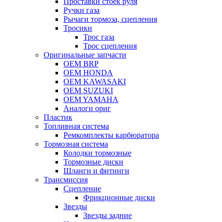
Проставки стоек руля
Ручки газа
Рычаги тормоза, сцепления
Тросики
Трос газа
Трос сцепления
Оригинальные запчасти
OEM BRP
OEM HONDA
OEM KAWASAKI
OEM SUZUKI
OEM YAMAHA
Аналоги ориг
Пластик
Топливная система
Ремкомплекты карбюратора
Тормозная система
Колодки тормозные
Тормозные диски
Шланги и фитинги
Трансмиссия
Cцепление
Фрикционные диски
Звезды
Звезды задние