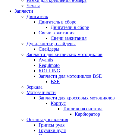
Рамки для крепления номера
Чехлы
Запчасти
Двигатель
Двигатель в сборе
Двигатели в сборе
Свечи зажигания
Свечи зажигания
Дуги, клетки, слайдеры
Слайдеры
Запчасти для китайских мотоциклов
Avantis
Regulmoto
ROLLING
Запчасти для мотоциклов BSE
BSE
Зеркала
Мотозапчасти
Запчасти для кроссовых мотоциклов
Корпус
Топливная система
Карбюратор
Органы управления
Грипсы руля
Грузики руля