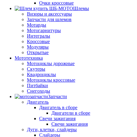
Очки кроссовые
Шлемы
Визоры и аксессуары
Запчасти для шлемов
Мотарды
Мотогарнитуры
Интегралы
Кроссовые
Модуляры
Открытые
Мототехника
Мотоциклы дорожные
Скутеры
Квадроциклы
Мотоциклы кроссовые
Питбайки
Снегоходы
Запчасти
Двигатель
Двигатель в сборе
Двигатели в сборе
Свечи зажигания
Свечи зажигания
Дуги, клетки, слайдеры
Слайдеры