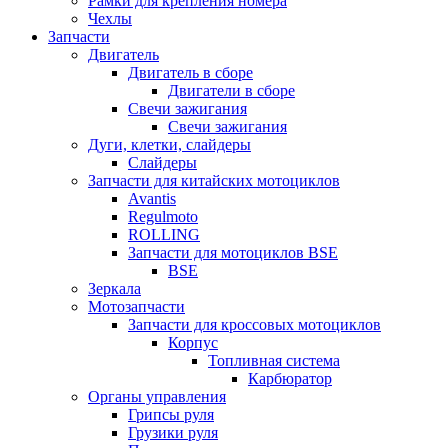
Рамки для крепления номера
Чехлы
Запчасти
Двигатель
Двигатель в сборе
Двигатели в сборе
Свечи зажигания
Свечи зажигания
Дуги, клетки, слайдеры
Слайдеры
Запчасти для китайских мотоциклов
Avantis
Regulmoto
ROLLING
Запчасти для мотоциклов BSE
BSE
Зеркала
Мотозапчасти
Запчасти для кроссовых мотоциклов
Корпус
Топливная система
Карбюратор
Органы управления
Грипсы руля
Грузики руля