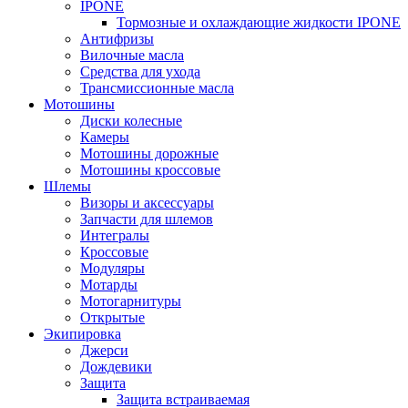
IPONE
Тормозные и охлаждающие жидкости IPONE
Антифризы
Вилочные масла
Средства для ухода
Трансмиссионные масла
Мотошины
Диски колесные
Камеры
Мотошины дорожные
Мотошины кроссовые
Шлемы
Визоры и аксессуары
Запчасти для шлемов
Интегралы
Кроссовые
Модуляры
Мотарды
Мотогарнитуры
Открытые
Экипировка
Джерси
Дождевики
Защита
Защита встраиваемая