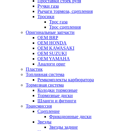
Проставки стоек руля
Ручки газа
Рычаги тормоза, сцепления
Тросики
Трос газа
Трос сцепления
Оригинальные запчасти
OEM BRP
OEM HONDA
OEM KAWASAKI
OEM SUZUKI
OEM YAMAHA
Аналоги ориг
Пластик
Топливная система
Ремкомплекты карбюратора
Тормозная система
Колодки тормозные
Тормозные диски
Шланги и фитинги
Трансмиссия
Cцепление
Фрикционные диски
Звезды
Звезды задние