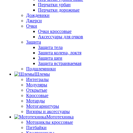
Перчатки урбан
Перчатки дорожные
Дождевики
Джерси
Очки
Очки кроссовые
Аксессуары для очков
Защита
Защита тела
Защита колена, локтя
Защита шеи
Защита встраиваемая
Подшлемники
Шлемы
Интегралы
Модуляры
Открытые
Кроссовые
Мотарды
Мотогарнитуры
Визоры и аксессуары
Мототехника
Мотоциклы кроссовые
Питбайки
Квадроциклы