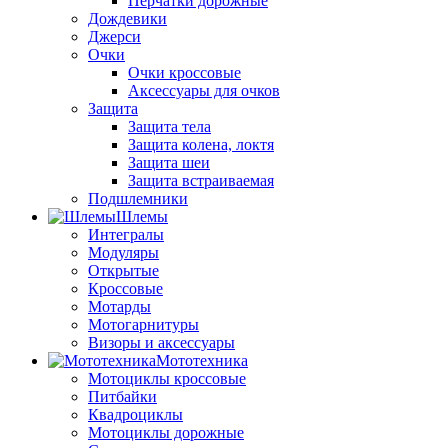
Перчатки дорожные
Дождевики
Джерси
Очки
Очки кроссовые
Аксессуары для очков
Защита
Защита тела
Защита колена, локтя
Защита шеи
Защита встраиваемая
Подшлемники
Шлемы
Интегралы
Модуляры
Открытые
Кроссовые
Мотарды
Мотогарнитуры
Визоры и аксессуары
Мототехника
Мотоциклы кроссовые
Питбайки
Квадроциклы
Мотоциклы дорожные