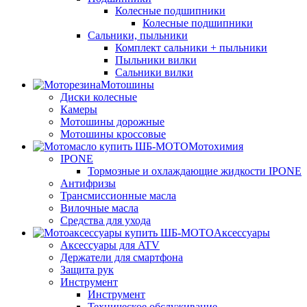
Колесные подшипники
Колесные подшипники
Сальники, пыльники
Комплект сальники + пыльники
Пыльники вилки
Сальники вилки
Мотошины
Диски колесные
Камеры
Мотошины дорожные
Мотошины кроссовые
Мотохимия
IPONE
Тормозные и охлаждающие жидкости IPONE
Антифризы
Трансмиссионные масла
Вилочные масла
Средства для ухода
Аксессуары
Аксессуары для ATV
Держатели для смартфона
Защита рук
Инструмент
Инструмент
Техническое обслуживание