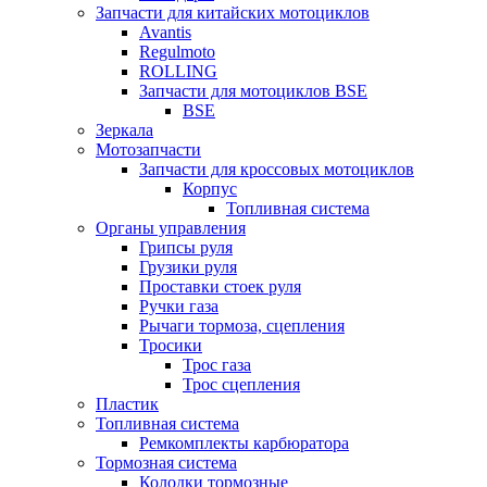
Запчасти для китайских мотоциклов
Avantis
Regulmoto
ROLLING
Запчасти для мотоциклов BSE
BSE
Зеркала
Мотозапчасти
Запчасти для кроссовых мотоциклов
Корпус
Топливная система
Органы управления
Грипсы руля
Грузики руля
Проставки стоек руля
Ручки газа
Рычаги тормоза, сцепления
Тросики
Трос газа
Трос сцепления
Пластик
Топливная система
Ремкомплекты карбюратора
Тормозная система
Колодки тормозные