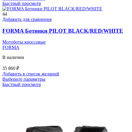
товар
Быстрый просмотр
имеет
несколько
44
вариаций.
Добавить для сравнения
Опции
можно
FORMA Ботинки PILOT BLACK/RED/WHITE
выбрать
на
Мотоботы кроссовые
странице
FORMA
товара.
В наличии
35 860
₽
Добавить в список желаний
Этот
Выберите параметры
товар
Быстрый просмотр
имеет
несколько
вариаций.
Опции
можно
выбрать
на
странице
товара.