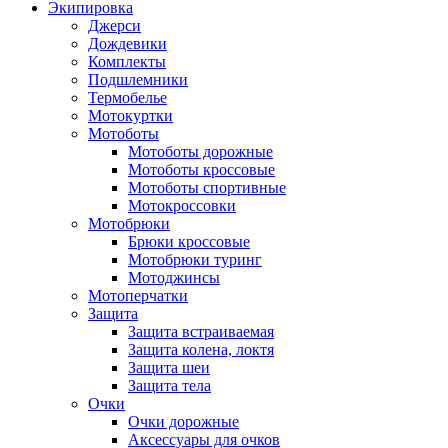
Экипировка
Джерси
Дождевики
Комплекты
Подшлемники
Термобелье
Мотокуртки
Мотоботы
Мотоботы дорожные
Мотоботы кроссовые
Мотоботы спортивные
Мотокроссовки
Мотобрюки
Брюки кроссовые
Мотобрюки туринг
Мотоджинсы
Мотоперчатки
Защита
Защита встраиваемая
Защита колена, локтя
Защита шеи
Защита тела
Очки
Очки дорожные
Аксессуары для очков