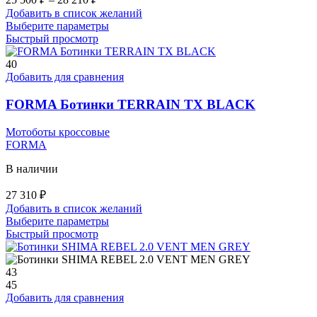
цен:
Добавить в список желаний
25
Этот
Выберите параметры
500 ₽
товар
Быстрый просмотр
–
имеет
28
несколько
40
вариаций.
Добавить для сравнения
210 ₽
Опции
можно
FORMA Ботинки TERRAIN TX BLACK
выбрать
на
Мотоботы кроссовые
странице
FORMA
товара.
В наличии
27 310
₽
Добавить в список желаний
Этот
Выберите параметры
товар
Быстрый просмотр
имеет
несколько
вариаций.
43
Опции
45
можно
Добавить для сравнения
выбрать