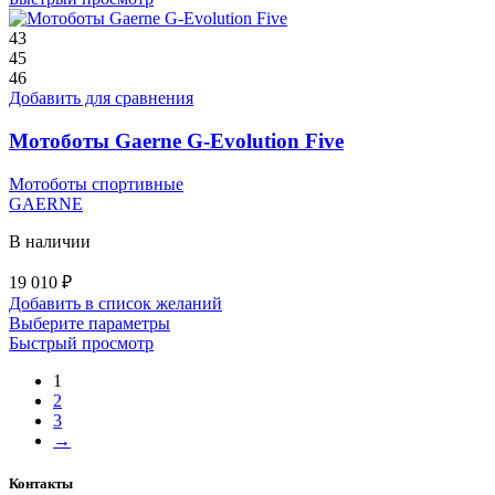
имеет
несколько
43
вариаций.
45
Опции
46
можно
Добавить для сравнения
выбрать
на
Мотоботы Gaerne G-Evolution Five
странице
товара.
Мотоботы спортивные
GAERNE
В наличии
19 010
₽
Добавить в список желаний
Этот
Выберите параметры
товар
Быстрый просмотр
имеет
1
несколько
2
вариаций.
3
Опции
→
можно
выбрать
на
Контакты