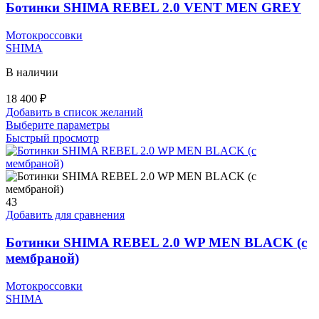
на
Ботинки SHIMA REBEL 2.0 VENT MEN GREY
странице
товара.
Мотокроссовки
SHIMA
В наличии
18 400
₽
Добавить в список желаний
Этот
Выберите параметры
товар
Быстрый просмотр
имеет
несколько
вариаций.
Опции
можно
43
выбрать
Добавить для сравнения
на
странице
Ботинки SHIMA REBEL 2.0 WP MEN BLACK (с
товара.
мембраной)
Мотокроссовки
SHIMA