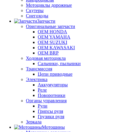
Мотоциклы дорожные
Скутеры
Снегоходы
Запчасти
Оригинальные запчасти
OEM HONDA
OEM YAMAHA
OEM SUZUKI
OEM KAWASAKI
OEM BRP
Ходовая мотоцикла
Сальники, пыльники
Трансмиссия
Цепи приводные
Электрика
Аккумуляторы
Реле
Поворотники
Органы управления
Рули
Грипсы руля
Грузики руля
Зеркала
Мотошины