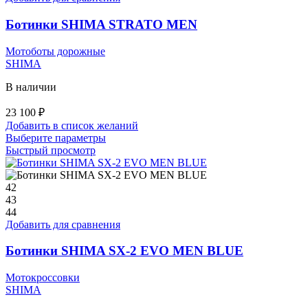
Опции
можно
Ботинки SHIMA STRATO MEN
выбрать
на
Мотоботы дорожные
странице
SHIMA
товара.
В наличии
23 100
₽
Добавить в список желаний
Этот
Выберите параметры
товар
Быстрый просмотр
имеет
несколько
вариаций.
42
Опции
43
можно
44
выбрать
Добавить для сравнения
на
странице
Ботинки SHIMA SX-2 EVO MEN BLUE
товара.
Мотокроссовки
SHIMA