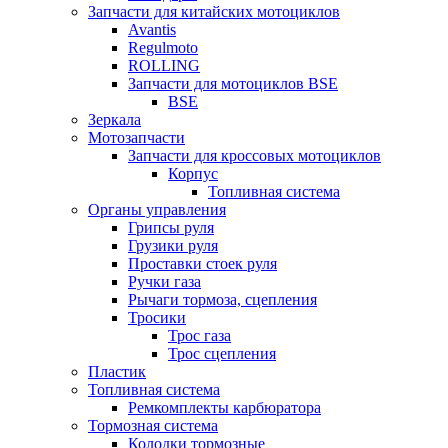
Запчасти для китайских мотоциклов
Avantis
Regulmoto
ROLLING
Запчасти для мотоциклов BSE
BSE
Зеркала
Мотозапчасти
Запчасти для кроссовых мотоциклов
Корпус
Топливная система
Органы управления
Грипсы руля
Грузики руля
Проставки стоек руля
Ручки газа
Рычаги тормоза, сцепления
Тросики
Трос газа
Трос сцепления
Пластик
Топливная система
Ремкомплекты карбюратора
Тормозная система
Колодки тормозные