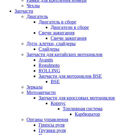
Рамки для крепления номера
Чехлы
Запчасти
Двигатель
Двигатель в сборе
Двигатели в сборе
Свечи зажигания
Свечи зажигания
Дуги, клетки, слайдеры
Слайдеры
Запчасти для китайских мотоциклов
Avantis
Regulmoto
ROLLING
Запчасти для мотоциклов BSE
BSE
Зеркала
Мотозапчасти
Запчасти для кроссовых мотоциклов
Корпус
Топливная система
Карбюратор
Органы управления
Грипсы руля
Грузики руля