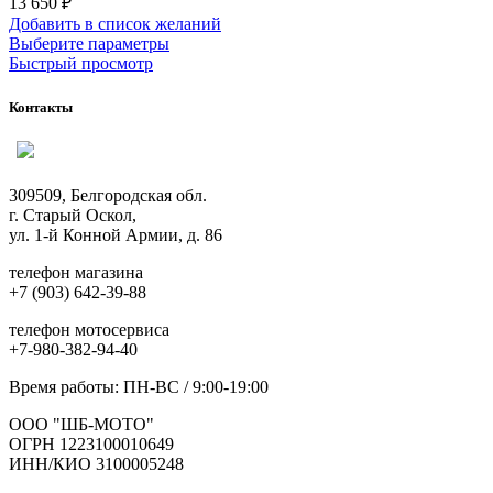
13 650
₽
Добавить в список желаний
Этот
Выберите параметры
товар
Быстрый просмотр
имеет
несколько
Контакты
вариаций.
Опции
можно
выбрать
309509, Белгородская обл.
на
г. Старый Оскол,
странице
ул. 1-й Конной Армии, д. 86
товара.
телефон магазина
+7 (903) 642-39-88
телефон мотосервиса
+7-980-382-94-40
Время работы: ПН-ВС / 9:00-19:00
ООО "ШБ-МОТО"
ОГРН 1223100010649
ИНН/КИО 3100005248