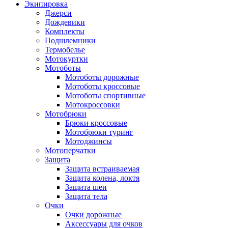
Экипировка
Джерси
Дождевики
Комплекты
Подшлемники
Термобелье
Мотокуртки
Мотоботы
Мотоботы дорожные
Мотоботы кроссовые
Мотоботы спортивные
Мотокроссовки
Мотобрюки
Брюки кроссовые
Мотобрюки туринг
Мотоджинсы
Мотоперчатки
Защита
Защита встраиваемая
Защита колена, локтя
Защита шеи
Защита тела
Очки
Очки дорожные
Аксессуары для очков