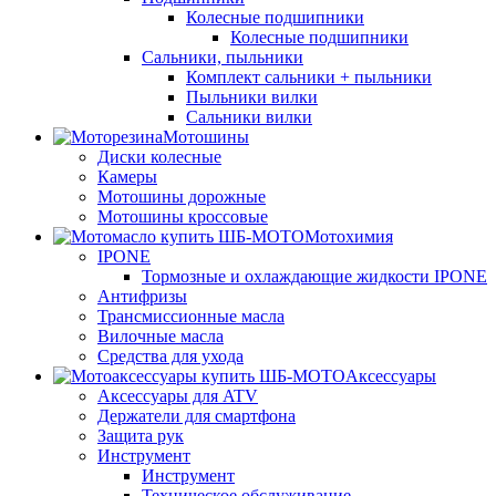
Колесные подшипники
Колесные подшипники
Сальники, пыльники
Комплект сальники + пыльники
Пыльники вилки
Сальники вилки
Мотошины
Диски колесные
Камеры
Мотошины дорожные
Мотошины кроссовые
Мотохимия
IPONE
Тормозные и охлаждающие жидкости IPONE
Антифризы
Трансмиссионные масла
Вилочные масла
Средства для ухода
Аксессуары
Аксессуары для ATV
Держатели для смартфона
Защита рук
Инструмент
Инструмент
Техническое обслуживание