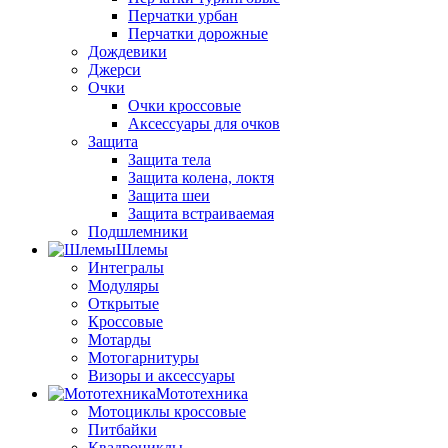
Перчатки урбан
Перчатки дорожные
Дождевики
Джерси
Очки
Очки кроссовые
Аксессуары для очков
Защита
Защита тела
Защита колена, локтя
Защита шеи
Защита встраиваемая
Подшлемники
Шлемы
Интегралы
Модуляры
Открытые
Кроссовые
Мотарды
Мотогарнитуры
Визоры и аксессуары
Мототехника
Мотоциклы кроссовые
Питбайки
Квадроциклы