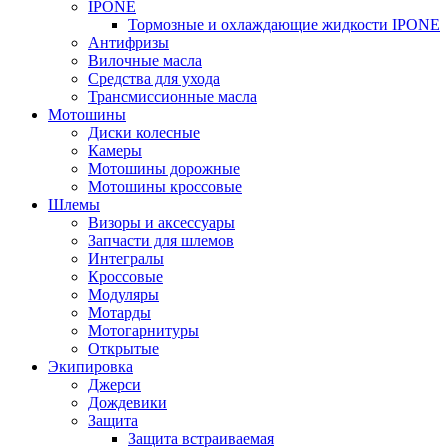
IPONE
Тормозные и охлаждающие жидкости IPONE
Антифризы
Вилочные масла
Средства для ухода
Трансмиссионные масла
Мотошины
Диски колесные
Камеры
Мотошины дорожные
Мотошины кроссовые
Шлемы
Визоры и аксессуары
Запчасти для шлемов
Интегралы
Кроссовые
Модуляры
Мотарды
Мотогарнитуры
Открытые
Экипировка
Джерси
Дождевики
Защита
Защита встраиваемая