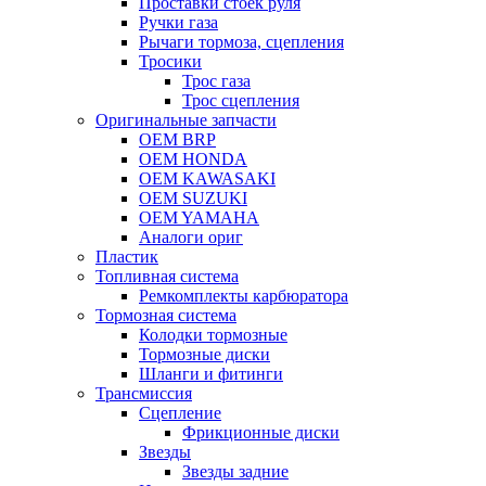
Проставки стоек руля
Ручки газа
Рычаги тормоза, сцепления
Тросики
Трос газа
Трос сцепления
Оригинальные запчасти
OEM BRP
OEM HONDA
OEM KAWASAKI
OEM SUZUKI
OEM YAMAHA
Аналоги ориг
Пластик
Топливная система
Ремкомплекты карбюратора
Тормозная система
Колодки тормозные
Тормозные диски
Шланги и фитинги
Трансмиссия
Cцепление
Фрикционные диски
Звезды
Звезды задние