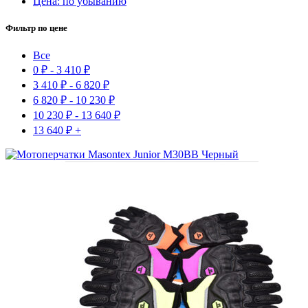
Цена: по убыванию
Фильтр по цене
Все
0
₽
-
3 410
₽
3 410
₽
-
6 820
₽
6 820
₽
-
10 230
₽
10 230
₽
-
13 640
₽
13 640
₽
+