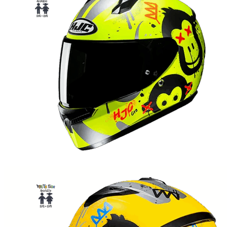
Опции
можно
выбрать
на
странице
товара.