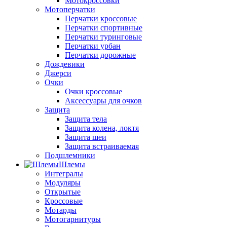
Мотокроссовки
Мотоперчатки
Перчатки кроссовые
Перчатки спортивные
Перчатки туринговые
Перчатки урбан
Перчатки дорожные
Дождевики
Джерси
Очки
Очки кроссовые
Аксессуары для очков
Защита
Защита тела
Защита колена, локтя
Защита шеи
Защита встраиваемая
Подшлемники
Шлемы
Интегралы
Модуляры
Открытые
Кроссовые
Мотарды
Мотогарнитуры