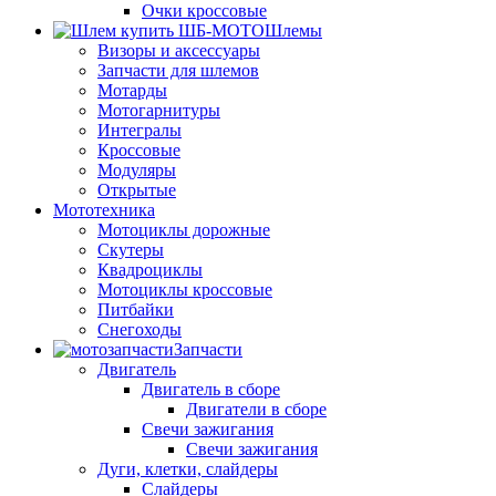
Очки кроссовые
Шлемы
Визоры и аксессуары
Запчасти для шлемов
Мотарды
Мотогарнитуры
Интегралы
Кроссовые
Модуляры
Открытые
Мототехника
Мотоциклы дорожные
Скутеры
Квадроциклы
Мотоциклы кроссовые
Питбайки
Снегоходы
Запчасти
Двигатель
Двигатель в сборе
Двигатели в сборе
Свечи зажигания
Свечи зажигания
Дуги, клетки, слайдеры
Слайдеры