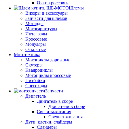
Очки кроссовые
Шлемы
Визоры и аксессуары
Запчасти для шлемов
Мотарды
Мотогарнитуры
Интегралы
Кроссовые
Модуляры
Открытые
Мототехника
Мотоциклы дорожные
Скутеры
Квадроциклы
Мотоциклы кроссовые
Питбайки
Снегоходы
Запчасти
Двигатель
Двигатель в сборе
Двигатели в сборе
Свечи зажигания
Свечи зажигания
Дуги, клетки, слайдеры
Слайдеры