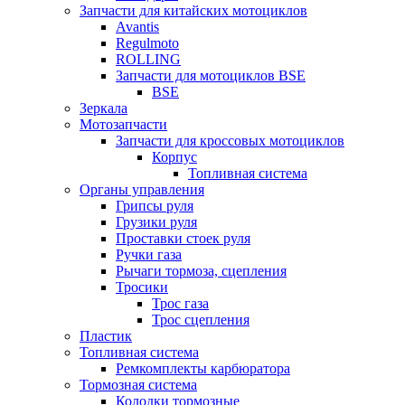
Запчасти для китайских мотоциклов
Avantis
Regulmoto
ROLLING
Запчасти для мотоциклов BSE
BSE
Зеркала
Мотозапчасти
Запчасти для кроссовых мотоциклов
Корпус
Топливная система
Органы управления
Грипсы руля
Грузики руля
Проставки стоек руля
Ручки газа
Рычаги тормоза, сцепления
Тросики
Трос газа
Трос сцепления
Пластик
Топливная система
Ремкомплекты карбюратора
Тормозная система
Колодки тормозные