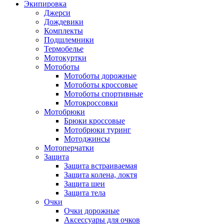
Экипировка
Джерси
Дождевики
Комплекты
Подшлемники
Термобелье
Мотокуртки
Мотоботы
Мотоботы дорожные
Мотоботы кроссовые
Мотоботы спортивные
Мотокроссовки
Мотобрюки
Брюки кроссовые
Мотобрюки туринг
Мотоджинсы
Мотоперчатки
Защита
Защита встраиваемая
Защита колена, локтя
Защита шеи
Защита тела
Очки
Очки дорожные
Аксессуары для очков