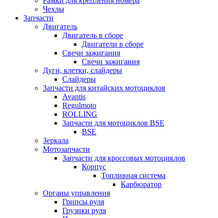
Рамки для крепления номера
Чехлы
Запчасти
Двигатель
Двигатель в сборе
Двигатели в сборе
Свечи зажигания
Свечи зажигания
Дуги, клетки, слайдеры
Слайдеры
Запчасти для китайских мотоциклов
Avantis
Regulmoto
ROLLING
Запчасти для мотоциклов BSE
BSE
Зеркала
Мотозапчасти
Запчасти для кроссовых мотоциклов
Корпус
Топливная система
Карбюратор
Органы управления
Грипсы руля
Грузики руля