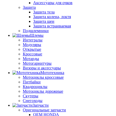
Аксессуары для очков
Защита
Защита тела
Защита колена, локтя
Защита шеи
Защита встраиваемая
Подшлемники
Шлемы
Интегралы
Модуляры
Открытые
Кроссовые
Мотарды
Мотогарнитуры
Визоры и аксессуары
Мототехника
Мотоциклы кроссовые
Питбайки
Квадроциклы
Мотоциклы дорожные
Скутеры
Снегоходы
Запчасти
Оригинальные запчасти
OEM HONDA