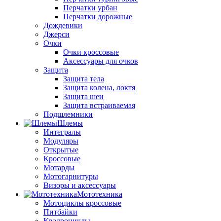
Перчатки урбан
Перчатки дорожные
Дождевики
Джерси
Очки
Очки кроссовые
Аксессуары для очков
Защита
Защита тела
Защита колена, локтя
Защита шеи
Защита встраиваемая
Подшлемники
Шлемы
Интегралы
Модуляры
Открытые
Кроссовые
Мотарды
Мотогарнитуры
Визоры и аксессуары
Мототехника
Мотоциклы кроссовые
Питбайки
Квадроциклы