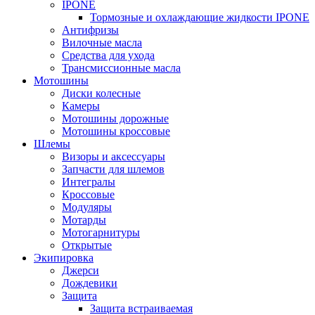
IPONE
Тормозные и охлаждающие жидкости IPONE
Антифризы
Вилочные масла
Средства для ухода
Трансмиссионные масла
Мотошины
Диски колесные
Камеры
Мотошины дорожные
Мотошины кроссовые
Шлемы
Визоры и аксессуары
Запчасти для шлемов
Интегралы
Кроссовые
Модуляры
Мотарды
Мотогарнитуры
Открытые
Экипировка
Джерси
Дождевики
Защита
Защита встраиваемая