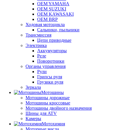
OEM YAMAHA
OEM SUZUKI
OEM KAWASAKI
OEM BRP
Ходовая мотоцикла
Сальники, пыльники
Трансмиссия
Цепи приводные
Электрика
Аккумуляторы
Реле
Поворотники
Органы управления
Рули
Грипсы руля
Грузики руля
Зеркала
Мотошины
Мотошины дорожные
Мотошины кроссовые
Мотошины двойного назначения
Шины для ATV
Камеры
Мотохимия
Моторные масла