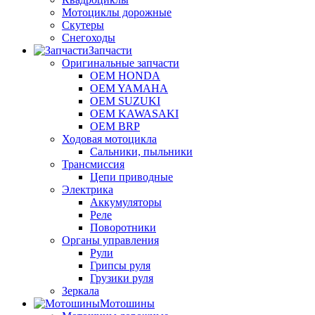
Мотоциклы дорожные
Скутеры
Снегоходы
Запчасти
Оригинальные запчасти
OEM HONDA
OEM YAMAHA
OEM SUZUKI
OEM KAWASAKI
OEM BRP
Ходовая мотоцикла
Сальники, пыльники
Трансмиссия
Цепи приводные
Электрика
Аккумуляторы
Реле
Поворотники
Органы управления
Рули
Грипсы руля
Грузики руля
Зеркала
Мотошины