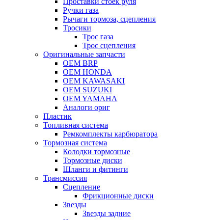
Проставки стоек руля
Ручки газа
Рычаги тормоза, сцепления
Тросики
Трос газа
Трос сцепления
Оригинальные запчасти
OEM BRP
OEM HONDA
OEM KAWASAKI
OEM SUZUKI
OEM YAMAHA
Аналоги ориг
Пластик
Топливная система
Ремкомплекты карбюратора
Тормозная система
Колодки тормозные
Тормозные диски
Шланги и фитинги
Трансмиссия
Cцепление
Фрикционные диски
Звезды
Звезды задние