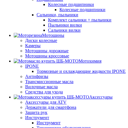
Колесные подшипники
Колесные подшипники
Сальники, пыльники
Комплект сальники + пыльники
Пыльники вилки
Сальники вилки
Мотошины
Диски колесные
Камеры
Мотошины дорожные
Мотошины кроссовые
Мотохимия
IPONE
Тормозные и охлаждающие жидкости IPONE
Антифризы
Трансмиссионные масла
Вилочные масла
Средства для ухода
Аксессуары
Аксессуары для ATV
Держатели для смартфона
Защита рук
Инструмент
Инструмент
Техническое обслуживание