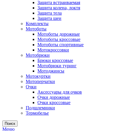
Защита встраиваемая
Защита колена, локтя
Защита тела
Защита шеи
Комплекты
Мотоботы
Мотоботы дорожные
Мотоботы кроссовые
Мотоботы спортивные
Мотокроссовки
Мотобрюки
Брюки кроссовые
Мотобрюки туринг
Мотоджинсы
Мотокуртки
Мотоперчатки
Очки
Аксессуары для очков
Очки дорожные
Очки кроссовые
Подшлемники
Термобелье
Поиск
Меню