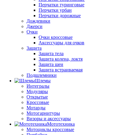
Перчатки туринговые
Перчатки урбан
Перчатки дорожные
Дождевики
Джерси
Очки
Очки кроссовые
Аксессуары для очков
Защита
Защита тела
Защита колена, локтя
Защита шеи
Защита встраиваемая
Подшлемники
Шлемы
Интегралы
Модуляры
Открытые
Кроссовые
Мотарды
Мотогарнитуры
Визоры и аксессуары
Мототехника
Мотоциклы кроссовые
Питбайки