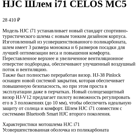
HJC Шлем i71 CELOS MC5
28 410
₽
Модель HJC i71 устанавливает новый стандарт спортивно-
туристического шлема с новым тонким дизайном корпуса.
Изготовленный из усовершенствованного поликарбоната,
шлем имеет 3 размера монокока и 6 размеров посадки для
лучшей оптимизации веса и повышения комфорта.
Переставленное верхнее и увеличенное вентиляционное
отверстие подбородка, обеспечивают улучшенный воздушный
поток и вентиляцию.
Также был полностью переработан визор. HJ-38 Pinlock
оснащен новой системой закрытия, которая обеспечивает
повышенную безопасность, но при этом проста в
эксплуатации даже в перчатках. Новый солнцезащитный
визор HJ-V12 предлагает пилоту возможность регулировать
его в 3 положениях (до 10 мм), чтобы обеспечить идеальную
защиту от солнца и комфорт. Шлем HJC i71 совместим с
системами Bluetooth Smart HJC второго поколения.
Характеристики мотошлема HJC i71
Усовершенствованная оболочка из поликарбоната