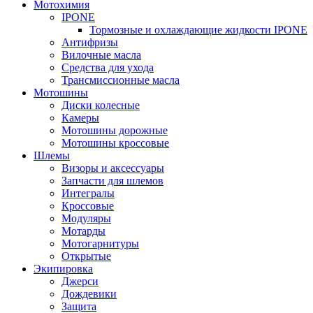
Мотохимия
IPONE
Тормозные и охлаждающие жидкости IPONE
Антифризы
Вилочные масла
Средства для ухода
Трансмиссионные масла
Мотошины
Диски колесные
Камеры
Мотошины дорожные
Мотошины кроссовые
Шлемы
Визоры и аксессуары
Запчасти для шлемов
Интегралы
Кроссовые
Модуляры
Мотарды
Мотогарнитуры
Открытые
Экипировка
Джерси
Дождевики
Защита