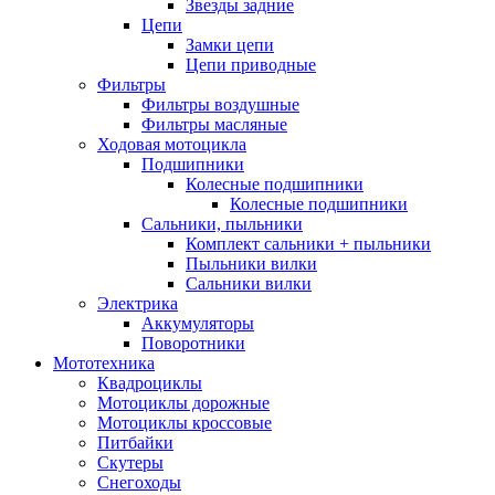
Звезды задние
Цепи
Замки цепи
Цепи приводные
Фильтры
Фильтры воздушные
Фильтры масляные
Ходовая мотоцикла
Подшипники
Колесные подшипники
Колесные подшипники
Сальники, пыльники
Комплект сальники + пыльники
Пыльники вилки
Сальники вилки
Электрика
Аккумуляторы
Поворотники
Мототехника
Квадроциклы
Мотоциклы дорожные
Мотоциклы кроссовые
Питбайки
Скутеры
Снегоходы