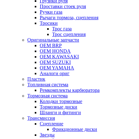
Грузики руля
Проставки стоек руля
Ручки газа
Рычаги тормоза, сцепления
Тросики
Трос газа
Трос сцепления
Оригинальные запчасти
OEM BRP
OEM HONDA
OEM KAWASAKI
OEM SUZUKI
OEM YAMAHA
Аналоги ориг
Пластик
Топливная система
Ремкомплекты карбюратора
Тормозная система
Колодки тормозные
Тормозные диски
Шланги и фитинги
Трансмиссия
Cцепление
Фрикционные диски
Звезды