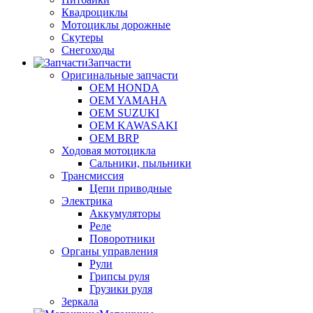
Квадроциклы
Мотоциклы дорожные
Скутеры
Снегоходы
Запчасти
Оригинальные запчасти
OEM HONDA
OEM YAMAHA
OEM SUZUKI
OEM KAWASAKI
OEM BRP
Ходовая мотоцикла
Сальники, пыльники
Трансмиссия
Цепи приводные
Электрика
Аккумуляторы
Реле
Поворотники
Органы управления
Рули
Грипсы руля
Грузики руля
Зеркала