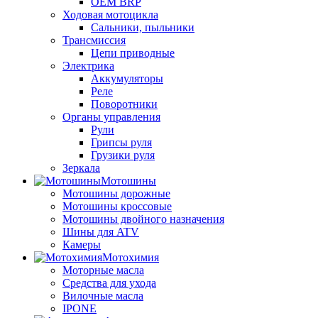
OEM BRP
Ходовая мотоцикла
Сальники, пыльники
Трансмиссия
Цепи приводные
Электрика
Аккумуляторы
Реле
Поворотники
Органы управления
Рули
Грипсы руля
Грузики руля
Зеркала
Мотошины
Мотошины дорожные
Мотошины кроссовые
Мотошины двойного назначения
Шины для ATV
Камеры
Мотохимия
Моторные масла
Средства для ухода
Вилочные масла
IPONE