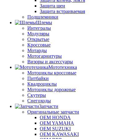
Защита колена, локтя
Защита шеи
Защита встраиваемая
Подшлемники
Шлемы
Интегралы
Модуляры
Открытые
Кроссовые
Мотарды
Мотогарнитуры
Визоры и аксессуары
Мототехника
Мотоциклы кроссовые
Питбайки
Квадроциклы
Мотоциклы дорожные
Скутеры
Снегоходы
Запчасти
Оригинальные запчасти
OEM HONDA
OEM YAMAHA
OEM SUZUKI
OEM KAWASAKI