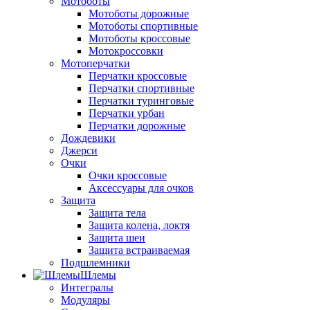
Мотоботы
Мотоботы дорожные
Мотоботы спортивные
Мотоботы кроссовые
Мотокроссовки
Мотоперчатки
Перчатки кроссовые
Перчатки спортивные
Перчатки туринговые
Перчатки урбан
Перчатки дорожные
Дождевики
Джерси
Очки
Очки кроссовые
Аксессуары для очков
Защита
Защита тела
Защита колена, локтя
Защита шеи
Защита встраиваемая
Подшлемники
Шлемы
Интегралы
Модуляры