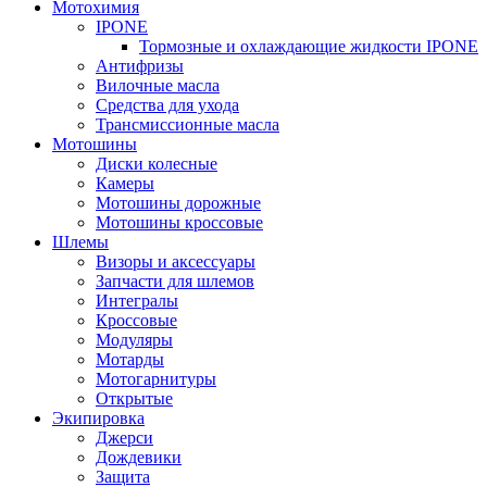
Мотохимия
IPONE
Тормозные и охлаждающие жидкости IPONE
Антифризы
Вилочные масла
Средства для ухода
Трансмиссионные масла
Мотошины
Диски колесные
Камеры
Мотошины дорожные
Мотошины кроссовые
Шлемы
Визоры и аксессуары
Запчасти для шлемов
Интегралы
Кроссовые
Модуляры
Мотарды
Мотогарнитуры
Открытые
Экипировка
Джерси
Дождевики
Защита