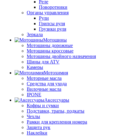
Реле
Поворотники
Органы управления
Рули
Грипсы руля
Грузики руля
Зеркала
Мотошины
Мотошины дорожные
Мотошины кроссовые
Мотошины двойного назначения
Шины для ATV
Камеры
Мотохимия
Моторные масла
Средства для ухода
Вилочные масла
IPONE
Аксессуары
Кофры и сумки
Подставки, трапы, подкаты
Чехлы
Рамки для крепления номера
Защита рук
Наклейки