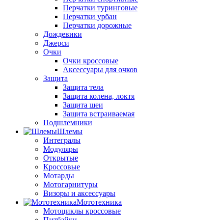
Перчатки туринговые
Перчатки урбан
Перчатки дорожные
Дождевики
Джерси
Очки
Очки кроссовые
Аксессуары для очков
Защита
Защита тела
Защита колена, локтя
Защита шеи
Защита встраиваемая
Подшлемники
Шлемы
Интегралы
Модуляры
Открытые
Кроссовые
Мотарды
Мотогарнитуры
Визоры и аксессуары
Мототехника
Мотоциклы кроссовые
Питбайки