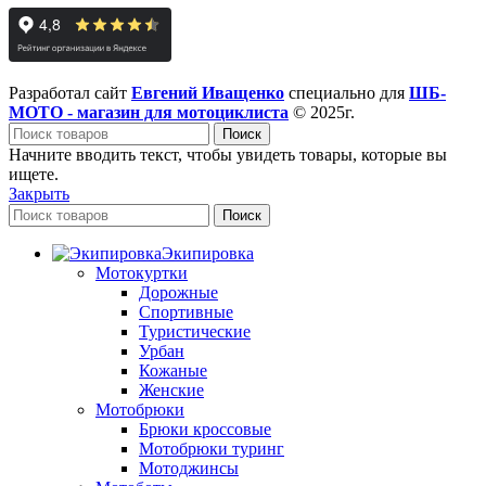
Разработал сайт
Евгений Иващенко
специально для
ШБ-
МОТО - магазин для мотоциклиста
© 2025г.
Поиск
Начните вводить текст, чтобы увидеть товары, которые вы
ищете.
Закрыть
Поиск
Экипировка
Мотокуртки
Дорожные
Спортивные
Туристические
Урбан
Кожаные
Женские
Мотобрюки
Брюки кроссовые
Мотобрюки туринг
Мотоджинсы