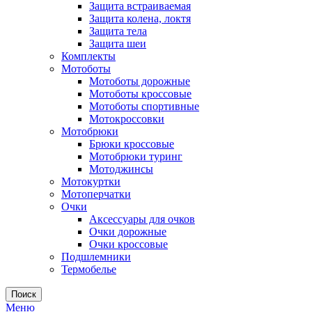
Защита встраиваемая
Защита колена, локтя
Защита тела
Защита шеи
Комплекты
Мотоботы
Мотоботы дорожные
Мотоботы кроссовые
Мотоботы спортивные
Мотокроссовки
Мотобрюки
Брюки кроссовые
Мотобрюки туринг
Мотоджинсы
Мотокуртки
Мотоперчатки
Очки
Аксессуары для очков
Очки дорожные
Очки кроссовые
Подшлемники
Термобелье
Поиск
Меню