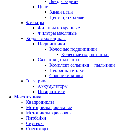
Звезды задние
Цепи
Замки цепи
Цепи приводные
Фильтры
Фильтры воздушные
Фильтры масляные
Ходовая мотоцикла
Подшипники
Колесные подшипники
Колесные подшипники
Сальники, пыльники
Комплект сальники + пыльники
Пыльники вилки
Сальники вилки
Электрика
Аккумуляторы
Поворотники
Мототехника
Квадроциклы
Мотоциклы дорожные
Мотоциклы кроссовые
Питбайки
Скутеры
Снегоходы