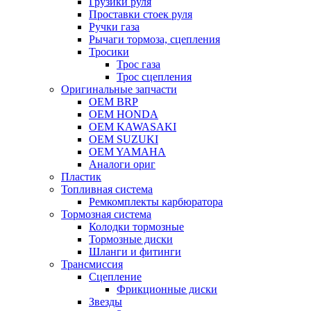
Грузики руля
Проставки стоек руля
Ручки газа
Рычаги тормоза, сцепления
Тросики
Трос газа
Трос сцепления
Оригинальные запчасти
OEM BRP
OEM HONDA
OEM KAWASAKI
OEM SUZUKI
OEM YAMAHA
Аналоги ориг
Пластик
Топливная система
Ремкомплекты карбюратора
Тормозная система
Колодки тормозные
Тормозные диски
Шланги и фитинги
Трансмиссия
Cцепление
Фрикционные диски
Звезды