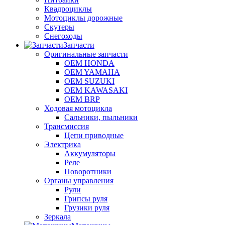
Квадроциклы
Мотоциклы дорожные
Скутеры
Снегоходы
Запчасти
Оригинальные запчасти
OEM HONDA
OEM YAMAHA
OEM SUZUKI
OEM KAWASAKI
OEM BRP
Ходовая мотоцикла
Сальники, пыльники
Трансмиссия
Цепи приводные
Электрика
Аккумуляторы
Реле
Поворотники
Органы управления
Рули
Грипсы руля
Грузики руля
Зеркала