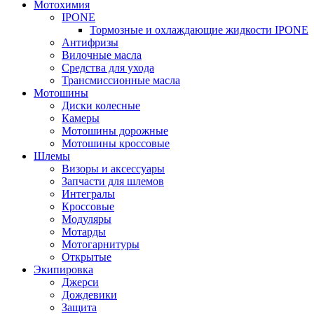
Мотохимия
IPONE
Тормозные и охлаждающие жидкости IPONE
Антифризы
Вилочные масла
Средства для ухода
Трансмиссионные масла
Мотошины
Диски колесные
Камеры
Мотошины дорожные
Мотошины кроссовые
Шлемы
Визоры и аксессуары
Запчасти для шлемов
Интегралы
Кроссовые
Модуляры
Мотарды
Мотогарнитуры
Открытые
Экипировка
Джерси
Дождевики
Защита