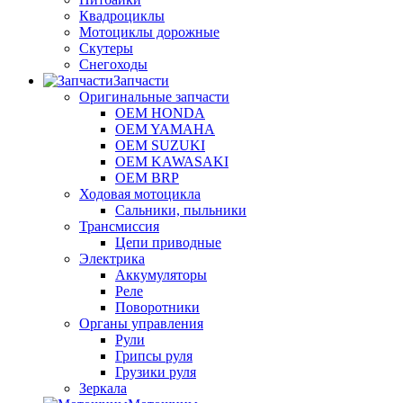
Квадроциклы
Мотоциклы дорожные
Скутеры
Снегоходы
Запчасти
Оригинальные запчасти
OEM HONDA
OEM YAMAHA
OEM SUZUKI
OEM KAWASAKI
OEM BRP
Ходовая мотоцикла
Сальники, пыльники
Трансмиссия
Цепи приводные
Электрика
Аккумуляторы
Реле
Поворотники
Органы управления
Рули
Грипсы руля
Грузики руля
Зеркала