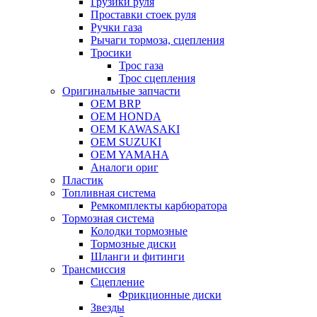
Грузики руля
Проставки стоек руля
Ручки газа
Рычаги тормоза, сцепления
Тросики
Трос газа
Трос сцепления
Оригинальные запчасти
OEM BRP
OEM HONDA
OEM KAWASAKI
OEM SUZUKI
OEM YAMAHA
Аналоги ориг
Пластик
Топливная система
Ремкомплекты карбюратора
Тормозная система
Колодки тормозные
Тормозные диски
Шланги и фитинги
Трансмиссия
Cцепление
Фрикционные диски
Звезды