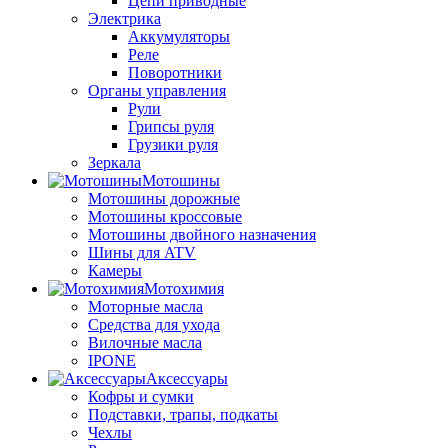
Цепи приводные
Электрика
Аккумуляторы
Реле
Поворотники
Органы управления
Рули
Грипсы руля
Грузики руля
Зеркала
Мотошины
Мотошины дорожные
Мотошины кроссовые
Мотошины двойного назначения
Шины для ATV
Камеры
Мотохимия
Моторные масла
Средства для ухода
Вилочные масла
IPONE
Аксессуары
Кофры и сумки
Подставки, трапы, подкаты
Чехлы