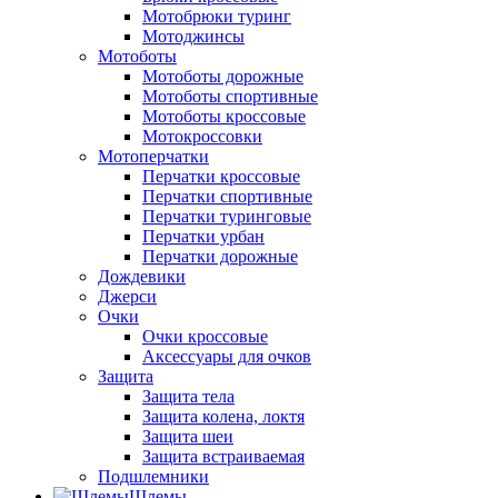
Мотобрюки туринг
Мотоджинсы
Мотоботы
Мотоботы дорожные
Мотоботы спортивные
Мотоботы кроссовые
Мотокроссовки
Мотоперчатки
Перчатки кроссовые
Перчатки спортивные
Перчатки туринговые
Перчатки урбан
Перчатки дорожные
Дождевики
Джерси
Очки
Очки кроссовые
Аксессуары для очков
Защита
Защита тела
Защита колена, локтя
Защита шеи
Защита встраиваемая
Подшлемники
Шлемы