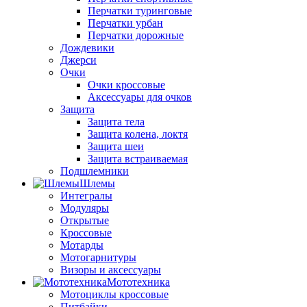
Перчатки туринговые
Перчатки урбан
Перчатки дорожные
Дождевики
Джерси
Очки
Очки кроссовые
Аксессуары для очков
Защита
Защита тела
Защита колена, локтя
Защита шеи
Защита встраиваемая
Подшлемники
Шлемы
Интегралы
Модуляры
Открытые
Кроссовые
Мотарды
Мотогарнитуры
Визоры и аксессуары
Мототехника
Мотоциклы кроссовые
Питбайки