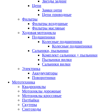
Звезды задние
Цепи
Замки цепи
Цепи приводные
Фильтры
Фильтры воздушные
Фильтры масляные
Ходовая мотоцикла
Подшипники
Колесные подшипники
Колесные подшипники
Сальники, пыльники
Комплект сальники + пыльники
Пыльники вилки
Сальники вилки
Электрика
Аккумуляторы
Поворотники
Мототехника
Квадроциклы
Мотоциклы дорожные
Мотоциклы кроссовые
Питбайки
Скутеры
Снегоходы