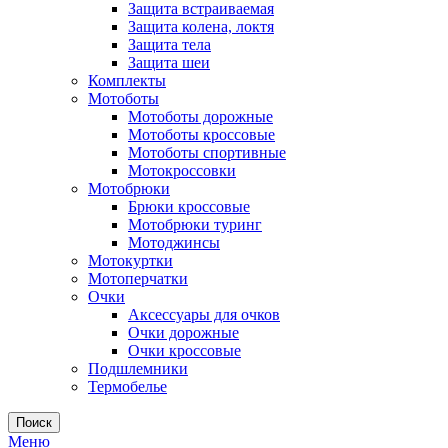
Защита встраиваемая
Защита колена, локтя
Защита тела
Защита шеи
Комплекты
Мотоботы
Мотоботы дорожные
Мотоботы кроссовые
Мотоботы спортивные
Мотокроссовки
Мотобрюки
Брюки кроссовые
Мотобрюки туринг
Мотоджинсы
Мотокуртки
Мотоперчатки
Очки
Аксессуары для очков
Очки дорожные
Очки кроссовые
Подшлемники
Термобелье
Поиск
Меню