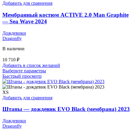
выбрать
Добавить для сравнения
на
странице
Мембранный костюм ACTIVE 2.0 Man Graphite
товара.
— Sea Wave 2024
Дождевики
Dragonfly
В наличии
10 710
₽
Добавить в список желаний
Этот
Выберите параметры
товар
Быстрый просмотр
имеет
несколько
вариаций.
XS
Опции
Добавить для сравнения
можно
выбрать
Штаны — дождевик EVO Black (мембрана) 2023
на
странице
Дождевики
товара.
Dragonfly