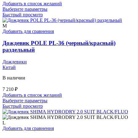
Добавить в список желаний
Этот
Выберите параметры
товар
Быстрый просмотр
имеет
несколько
M
вариаций.
Добавить для сравнения
Опции
можно
Дождевик POLE PL-36 (черный/красный)
выбрать
раздельный
на
странице
Дождевики
товара.
Китай
В наличии
7 210
₽
Добавить в список желаний
Этот
Выберите параметры
товар
Быстрый просмотр
имеет
несколько
вариаций.
L
Опции
Добавить для сравнения
можно