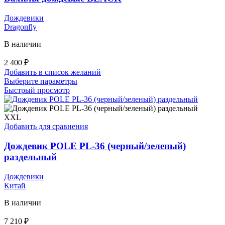
Дождевики
Dragonfly
В наличии
2 400
₽
Добавить в список желаний
Этот
Выберите параметры
товар
Быстрый просмотр
имеет
несколько
вариаций.
XXL
Опции
Добавить для сравнения
можно
выбрать
Дождевик POLE PL-36 (черный/зеленый)
на
раздельный
странице
товара.
Дождевики
Китай
В наличии
7 210
₽