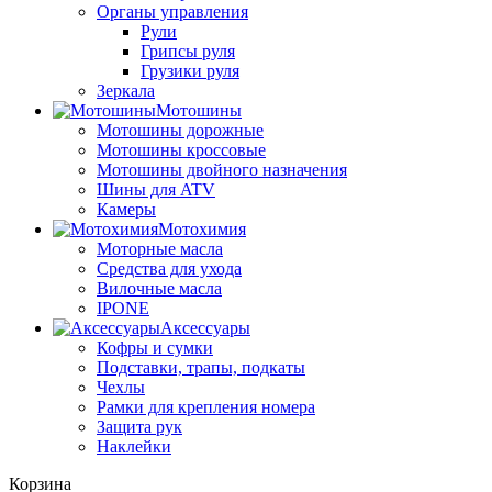
Органы управления
Рули
Грипсы руля
Грузики руля
Зеркала
Мотошины
Мотошины дорожные
Мотошины кроссовые
Мотошины двойного назначения
Шины для ATV
Камеры
Мотохимия
Моторные масла
Средства для ухода
Вилочные масла
IPONE
Аксессуары
Кофры и сумки
Подставки, трапы, подкаты
Чехлы
Рамки для крепления номера
Защита рук
Наклейки
Корзина