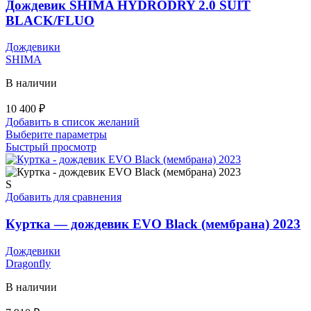
выбрать
Дождевик SHIMA HYDRODRY 2.0 SUIT
на
BLACK/FLUO
странице
товара.
Дождевики
SHIMA
В наличии
10 400
₽
Добавить в список желаний
Этот
Выберите параметры
товар
Быстрый просмотр
имеет
несколько
вариаций.
S
Опции
Добавить для сравнения
можно
выбрать
Куртка — дождевик EVO Black (мембрана) 2023
на
странице
Дождевики
товара.
Dragonfly
В наличии