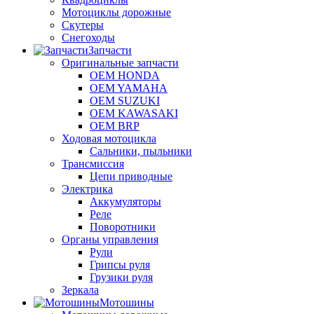
Мотоциклы дорожные
Скутеры
Снегоходы
Запчасти
Оригинальные запчасти
OEM HONDA
OEM YAMAHA
OEM SUZUKI
OEM KAWASAKI
OEM BRP
Ходовая мотоцикла
Сальники, пыльники
Трансмиссия
Цепи приводные
Электрика
Аккумуляторы
Реле
Поворотники
Органы управления
Рули
Грипсы руля
Грузики руля
Зеркала
Мотошины