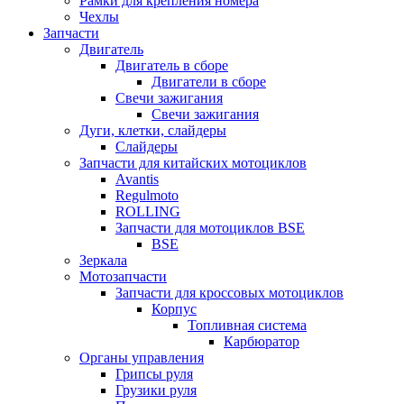
Рамки для крепления номера
Чехлы
Запчасти
Двигатель
Двигатель в сборе
Двигатели в сборе
Свечи зажигания
Свечи зажигания
Дуги, клетки, слайдеры
Слайдеры
Запчасти для китайских мотоциклов
Avantis
Regulmoto
ROLLING
Запчасти для мотоциклов BSE
BSE
Зеркала
Мотозапчасти
Запчасти для кроссовых мотоциклов
Корпус
Топливная система
Карбюратор
Органы управления
Грипсы руля
Грузики руля