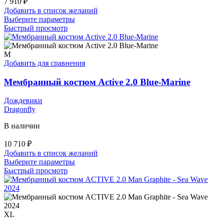
7 910
₽
Добавить в список желаний
Этот
Выберите параметры
товар
Быстрый просмотр
имеет
несколько
вариаций.
M
Опции
Добавить для сравнения
можно
выбрать
Мембранный костюм Active 2.0 Blue-Marine
на
странице
Дождевики
товара.
Dragonfly
В наличии
10 710
₽
Добавить в список желаний
Этот
Выберите параметры
товар
Быстрый просмотр
имеет
несколько
вариаций.
Опции
можно
XL