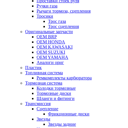
Проставки стоек руля
Ручки газа
Рычаги тормоза, сцепления
Тросики
Трос газа
Трос сцепления
Оригинальные запчасти
OEM BRP
OEM HONDA
OEM KAWASAKI
OEM SUZUKI
OEM YAMAHA
Аналоги ориг
Пластик
Топливная система
Ремкомплекты карбюратора
Тормозная система
Колодки тормозные
Тормозные диски
Шланги и фитинги
Трансмиссия
Cцепление
Фрикционные диски
Звезды
Звезды задние