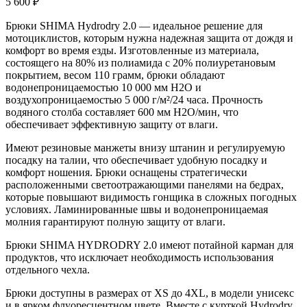
5 600
₽
Брюки SHIMA Hydrodry 2.0 — идеальное решение для
мотоциклистов, которым нужна надежная защита от дождя и
комфорт во время езды. Изготовленные из материала,
состоящего на 80% из полиамида с 20% полиуретановым
покрытием, весом 110 грамм, брюки обладают
водонепроницаемостью 10 000 мм H2O и
воздухопроницаемостью 5 000 г/м²/24 часа. Прочность
водяного столба составляет 600 мм H2O/мин, что
обеспечивает эффективную защиту от влаги.
Имеют резиновые манжеты внизу штанин и регулируемую
посадку на талии, что обеспечивает удобную посадку и
комфорт ношения. Брюки оснащены стратегически
расположенными светоотражающими панелями на бедрах,
которые повышают видимость гонщика в сложных погодных
условиях. Ламинированные швы и водонепроницаемая
молния гарантируют полную защиту от влаги.
Брюки SHIMA HYDRODRY 2.0 имеют потайной карман для
продуктов, что исключает необходимость использования
отдельного чехла.
Брюки доступны в размерах от XS до 4XL, в модели унисекс
и в ярком флуоресцентном цвете. Вместе с курткой Hydrodry