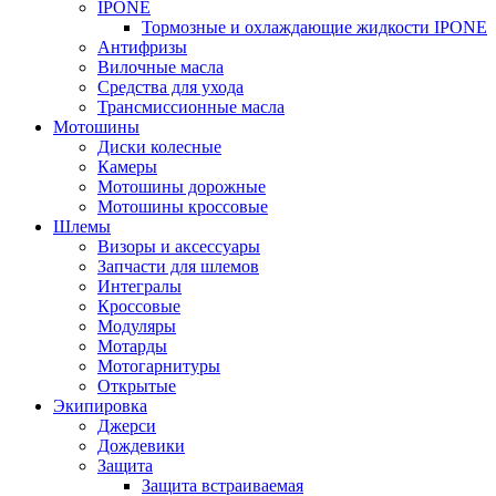
IPONE
Тормозные и охлаждающие жидкости IPONE
Антифризы
Вилочные масла
Средства для ухода
Трансмиссионные масла
Мотошины
Диски колесные
Камеры
Мотошины дорожные
Мотошины кроссовые
Шлемы
Визоры и аксессуары
Запчасти для шлемов
Интегралы
Кроссовые
Модуляры
Мотарды
Мотогарнитуры
Открытые
Экипировка
Джерси
Дождевики
Защита
Защита встраиваемая