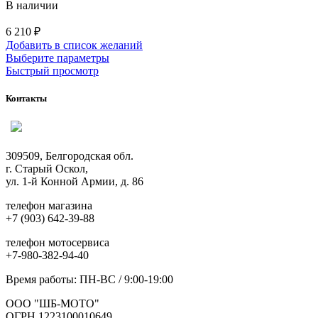
В наличии
6 210
₽
Добавить в список желаний
Этот
Выберите параметры
товар
Быстрый просмотр
имеет
несколько
Контакты
вариаций.
Опции
можно
выбрать
309509, Белгородская обл.
на
г. Старый Оскол,
странице
ул. 1-й Конной Армии, д. 86
товара.
телефон магазина
+7 (903) 642-39-88
телефон мотосервиса
+7-980-382-94-40
Время работы: ПН-ВС / 9:00-19:00
ООО "ШБ-МОТО"
ОГРН 1223100010649