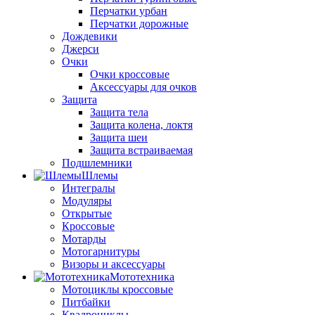
Перчатки урбан
Перчатки дорожные
Дождевики
Джерси
Очки
Очки кроссовые
Аксессуары для очков
Защита
Защита тела
Защита колена, локтя
Защита шеи
Защита встраиваемая
Подшлемники
Шлемы
Интегралы
Модуляры
Открытые
Кроссовые
Мотарды
Мотогарнитуры
Визоры и аксессуары
Мототехника
Мотоциклы кроссовые
Питбайки
Квадроциклы