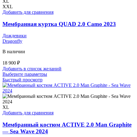
можно
XL
выбрать
XXL
на
Добавить для сравнения
странице
товара.
Мембранная куртка QUAD 2.0 Camo 2023
Дождевики
Dragonfly
В наличии
18 900
₽
Добавить в список желаний
Этот
Выберите параметры
товар
Быстрый просмотр
имеет
несколько
вариаций.
Опции
можно
XL
выбрать
Добавить для сравнения
на
странице
Мембранный костюм ACTIVE 2.0 Man Graphite
товара.
— Sea Wave 2024