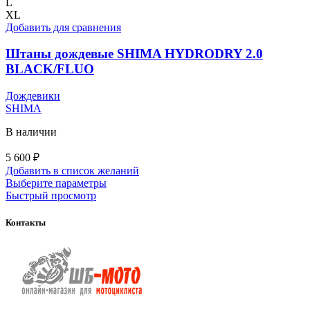
вариаций.
L
Опции
XL
можно
Добавить для сравнения
выбрать
на
Штаны дождевые SHIMA HYDRODRY 2.0
странице
BLACK/FLUO
товара.
Дождевики
SHIMA
В наличии
5 600
₽
Добавить в список желаний
Этот
Выберите параметры
товар
Быстрый просмотр
имеет
несколько
Контакты
вариаций.
Опции
можно
выбрать
на
странице
товара.