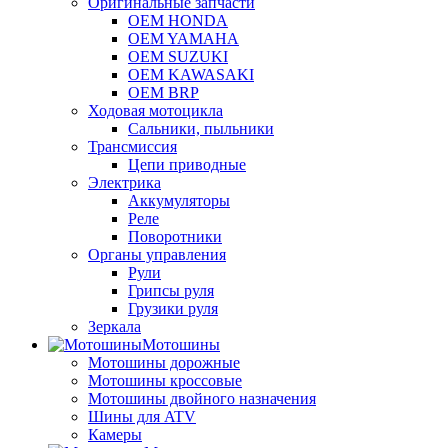
Оригинальные запчасти
OEM HONDA
OEM YAMAHA
OEM SUZUKI
OEM KAWASAKI
OEM BRP
Ходовая мотоцикла
Сальники, пыльники
Трансмиссия
Цепи приводные
Электрика
Аккумуляторы
Реле
Поворотники
Органы управления
Рули
Грипсы руля
Грузики руля
Зеркала
Мотошины
Мотошины дорожные
Мотошины кроссовые
Мотошины двойного назначения
Шины для ATV
Камеры