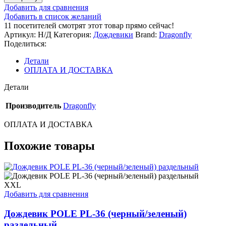
Куртка
Добавить для сравнения
-
Добавить в список желаний
дождевик
11
посетителей смотрят этот товар прямо сейчас!
EVO
Артикул:
Н/Д
Категория:
Дождевики
Brand:
Dragonfly
Woman
Поделиться:
Blue
(мембрана)
Детали
2023
ОПЛАТА И ДОСТАВКА
Детали
Производитель
Dragonfly
ОПЛАТА И ДОСТАВКА
Похожие товары
XXL
Добавить для сравнения
Дождевик POLE PL-36 (черный/зеленый)
раздельный