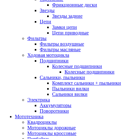
Фрикционные диски
Звезды
Звезды задние
Цепи
Замки цепи
Цепи приводные
Фильтры
Фильтры воздушные
Фильтры масляные
Ходовая мотоцикла
Подшипники
Колесные подшипники
Колесные подшипники
Сальники, пыльники
Комплект сальники + пыльники
Пыльники вилки
Сальники вилки
Электрика
Аккумуляторы
Поворотники
Мототехника
Квадроциклы
Мотоциклы дорожные
Мотоциклы кроссовые
Питбайки