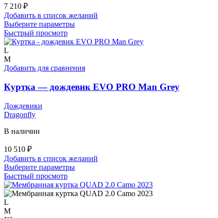
7 210
₽
Добавить в список желаний
Этот
Выберите параметры
товар
Быстрый просмотр
имеет
несколько
L
вариаций.
M
Опции
Добавить для сравнения
можно
выбрать
Куртка — дождевик EVO PRO Man Grey
на
странице
Дождевики
товара.
Dragonfly
В наличии
10 510
₽
Добавить в список желаний
Этот
Выберите параметры
товар
Быстрый просмотр
имеет
несколько
вариаций.
L
Опции
M