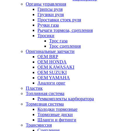
Органы управления
Грипсы руля
Грузики руля
Проставки стоек руля
Ручки газа
Рычаги тормоза, сцепления
Тросики
Трос газа
Трос сцепления
Оригинальные запчасти
OEM BRP
OEM HONDA
OEM KAWASAKI
OEM SUZUKI
OEM YAMAHA
Аналоги ориг
Пластик
Топливная система
Ремкомплекты карбюратора
Тормозная система
Колодки тормозные
Тормозные диски
Шланги и фитинги
Трансмиссия
Cцепление