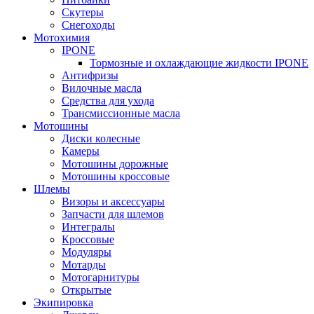
Скутеры
Снегоходы
Мотохимия
IPONE
Тормозные и охлаждающие жидкости IPONE
Антифризы
Вилочные масла
Средства для ухода
Трансмиссионные масла
Мотошины
Диски колесные
Камеры
Мотошины дорожные
Мотошины кроссовые
Шлемы
Визоры и аксессуары
Запчасти для шлемов
Интегралы
Кроссовые
Модуляры
Мотарды
Мотогарнитуры
Открытые
Экипировка