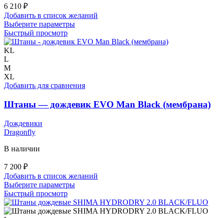
6 210
₽
Добавить в список желаний
Этот
Выберите параметры
товар
Быстрый просмотр
имеет
несколько
KL
вариаций.
L
Опции
M
можно
XL
выбрать
Добавить для сравнения
на
странице
Штаны — дождевик EVO Man Black (мембрана)
товара.
Дождевики
Dragonfly
В наличии
7 200
₽
Добавить в список желаний
Этот
Выберите параметры
товар
Быстрый просмотр
имеет
несколько