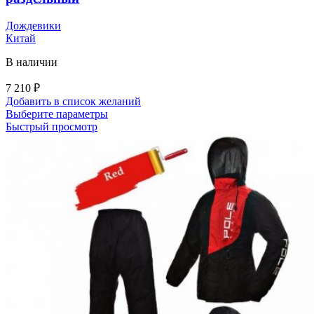
Дождевики
Китай
В наличии
7 210
₽
Добавить в список желаний
Этот
Выберите параметры
товар
Быстрый просмотр
имеет
несколько
вариаций.
Опции
можно
выбрать
на
странице
товара.