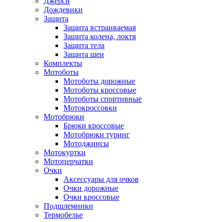
Джерси
Дождевики
Защита
Защита встраиваемая
Защита колена, локтя
Защита тела
Защита шеи
Комплекты
Мотоботы
Мотоботы дорожные
Мотоботы кроссовые
Мотоботы спортивные
Мотокроссовки
Мотобрюки
Брюки кроссовые
Мотобрюки туринг
Мотоджинсы
Мотокуртки
Мотоперчатки
Очки
Аксессуары для очков
Очки дорожные
Очки кроссовые
Подшлемники
Термобелье