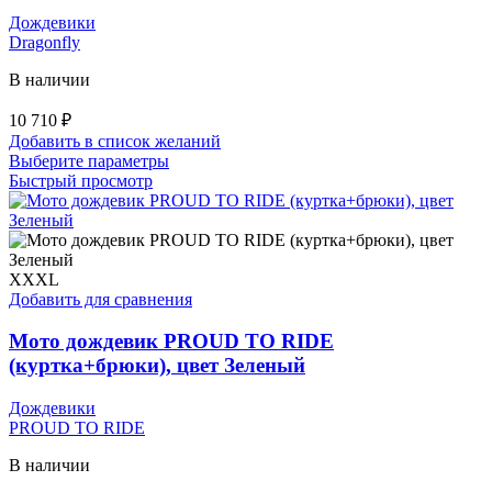
Дождевики
Dragonfly
В наличии
10 710
₽
Добавить в список желаний
Этот
Выберите параметры
товар
Быстрый просмотр
имеет
несколько
вариаций.
Опции
можно
XXXL
выбрать
Добавить для сравнения
на
странице
Мото дождевик PROUD TO RIDE
товара.
(куртка+брюки), цвет Зеленый
Дождевики
PROUD TO RIDE
В наличии