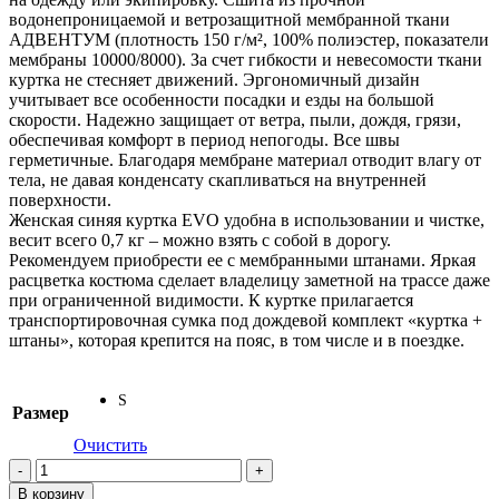
водонепроницаемой и ветрозащитной мембранной ткани
АДВЕНТУМ (плотность 150 г/м², 100% полиэстер, показатели
мембраны 10000/8000). За счет гибкости и невесомости ткани
куртка не стесняет движений. Эргономичный дизайн
учитывает все особенности посадки и езды на большой
скорости. Надежно защищает от ветра, пыли, дождя, грязи,
обеспечивая комфорт в период непогоды. Все швы
герметичные. Благодаря мембране материал отводит влагу от
тела, не давая конденсату скапливаться на внутренней
поверхности.
Женская синяя куртка EVO удобна в использовании и чистке,
весит всего 0,7 кг – можно взять с собой в дорогу.
Рекомендуем приобрести ее с мембранными штанами. Яркая
расцветка костюма сделает владелицу заметной на трассе даже
при ограниченной видимости. К куртке прилагается
транспортировочная сумка под дождевой комплект «куртка +
штаны», которая крепится на пояс, в том числе и в поездке.
S
Размер
Очистить
Количество
товара
В корзину