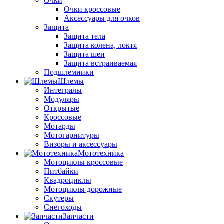
Очки
Очки кроссовые
Аксессуары для очков
Защита
Защита тела
Защита колена, локтя
Защита шеи
Защита встраиваемая
Подшлемники
Шлемы
Интегралы
Модуляры
Открытые
Кроссовые
Мотарды
Мотогарнитуры
Визоры и аксессуары
Мототехника
Мотоциклы кроссовые
Питбайки
Квадроциклы
Мотоциклы дорожные
Скутеры
Снегоходы
Запчасти