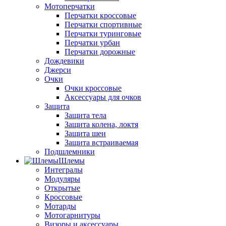
Мотоперчатки
Перчатки кроссовые
Перчатки спортивные
Перчатки туринговые
Перчатки урбан
Перчатки дорожные
Дождевики
Джерси
Очки
Очки кроссовые
Аксессуары для очков
Защита
Защита тела
Защита колена, локтя
Защита шеи
Защита встраиваемая
Подшлемники
Шлемы
Интегралы
Модуляры
Открытые
Кроссовые
Мотарды
Мотогарнитуры
Визоры и аксессуары