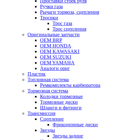
Проставки стоек руля
Ручки газа
Рычаги тормоза, сцепления
Тросики
Трос газа
Трос сцепления
Оригинальные запчасти
OEM BRP
OEM HONDA
OEM KAWASAKI
OEM SUZUKI
OEM YAMAHA
Аналоги ориг
Пластик
Топливная система
Ремкомплекты карбюратора
Тормозная система
Колодки тормозные
Тормозные диски
Шланги и фитинги
Трансмиссия
Cцепление
Фрикционные диски
Звезды
Звезды задние