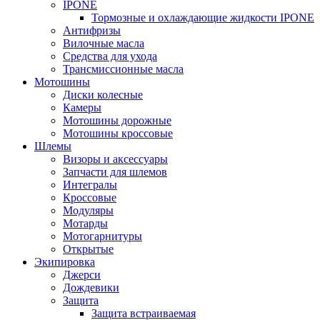
IPONE
Тормозные и охлаждающие жидкости IPONE
Антифризы
Вилочные масла
Средства для ухода
Трансмиссионные масла
Мотошины
Диски колесные
Камеры
Мотошины дорожные
Мотошины кроссовые
Шлемы
Визоры и аксессуары
Запчасти для шлемов
Интегралы
Кроссовые
Модуляры
Мотарды
Мотогарнитуры
Открытые
Экипировка
Джерси
Дождевики
Защита
Защита встраиваемая