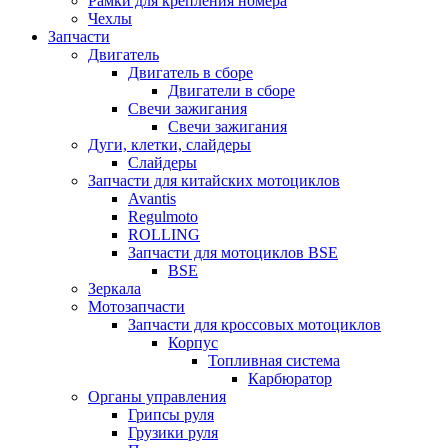
Рамки для крепления номера
Чехлы
Запчасти
Двигатель
Двигатель в сборе
Двигатели в сборе
Свечи зажигания
Свечи зажигания
Дуги, клетки, слайдеры
Слайдеры
Запчасти для китайских мотоциклов
Avantis
Regulmoto
ROLLING
Запчасти для мотоциклов BSE
BSE
Зеркала
Мотозапчасти
Запчасти для кроссовых мотоциклов
Корпус
Топливная система
Карбюратор
Органы управления
Грипсы руля
Грузики руля