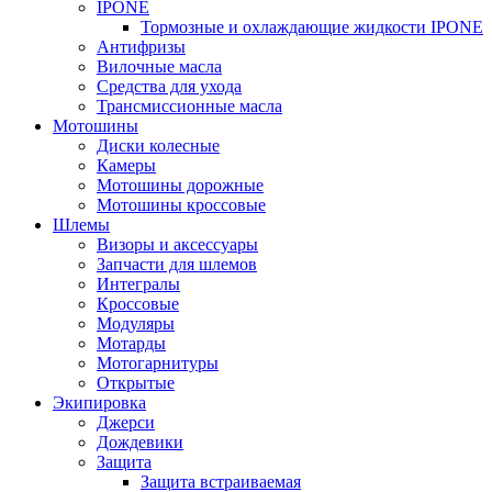
IPONE
Тормозные и охлаждающие жидкости IPONE
Антифризы
Вилочные масла
Средства для ухода
Трансмиссионные масла
Мотошины
Диски колесные
Камеры
Мотошины дорожные
Мотошины кроссовые
Шлемы
Визоры и аксессуары
Запчасти для шлемов
Интегралы
Кроссовые
Модуляры
Мотарды
Мотогарнитуры
Открытые
Экипировка
Джерси
Дождевики
Защита
Защита встраиваемая