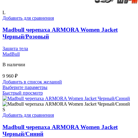
L
Добавить для сравнения
Madbull черепаха ARMORA Women Jacket
Черный/Розовый
Защита тела
MadBull
В наличии
9 960
₽
Добавить в список желаний
Этот
Выберите параметры
товар
Быстрый просмотр
имеет
несколько
вариаций.
S
Опции
Добавить для сравнения
можно
выбрать
Madbull черепаха ARMORA Women Jacket
на
Черный/Синий
странице