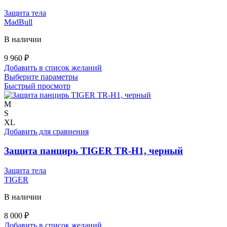
товара.
Защита тела
MadBull
В наличии
9 960
₽
Добавить в список желаний
Этот
Выберите параметры
товар
Быстрый просмотр
имеет
несколько
M
вариаций.
S
Опции
XL
можно
Добавить для сравнения
выбрать
на
Защита панцирь TIGER TR-H1, черный
странице
товара.
Защита тела
TIGER
В наличии
8 000
₽
Добавить в список желаний