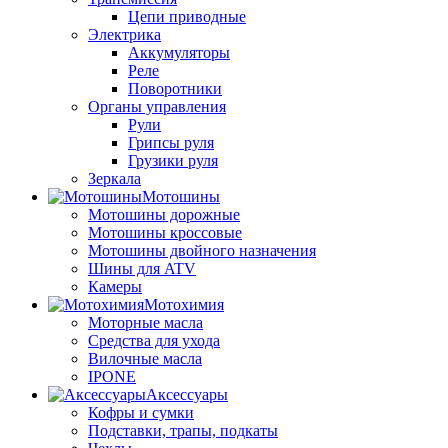
Цепи приводные
Электрика
Аккумуляторы
Реле
Поворотники
Органы управления
Рули
Грипсы руля
Грузики руля
Зеркала
Мотошины
Мотошины дорожные
Мотошины кроссовые
Мотошины двойного назначения
Шины для ATV
Камеры
Мотохимия
Моторные масла
Средства для ухода
Вилочные масла
IPONE
Аксессуары
Кофры и сумки
Подставки, трапы, подкаты