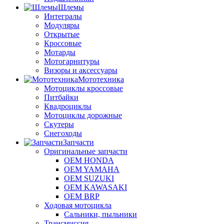
Шлемы
Интегралы
Модуляры
Открытые
Кроссовые
Мотарды
Мотогарнитуры
Визоры и аксессуары
Мототехника
Мотоциклы кроссовые
Питбайки
Квадроциклы
Мотоциклы дорожные
Скутеры
Снегоходы
Запчасти
Оригинальные запчасти
OEM HONDA
OEM YAMAHA
OEM SUZUKI
OEM KAWASAKI
OEM BRP
Ходовая мотоцикла
Сальники, пыльники
Трансмиссия