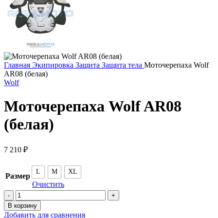
Главная
Экипировка
Защита
Защита тела
Моточерепаха Wolf
AR08 (белая)
Wolf
Моточерепаха Wolf AR08
(белая)
7 210
₽
L
M
XL
Размер
Очистить
Количество
товара
В корзину
Моточерепаха
Добавить для сравнения