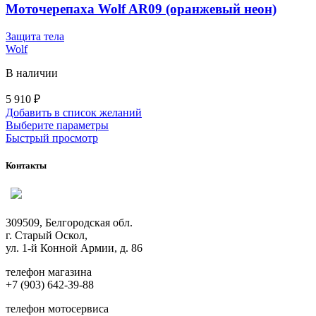
на
Моточерепаха Wolf AR09 (оранжевый неон)
странице
товара.
Защита тела
Wolf
В наличии
5 910
₽
Добавить в список желаний
Этот
Выберите параметры
товар
Быстрый просмотр
имеет
несколько
Контакты
вариаций.
Опции
можно
выбрать
309509, Белгородская обл.
на
г. Старый Оскол,
странице
ул. 1-й Конной Армии, д. 86
товара.
телефон магазина
+7 (903) 642-39-88
телефон мотосервиса