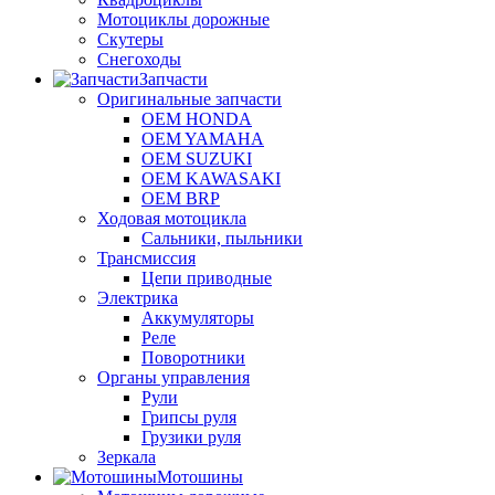
Мотоциклы дорожные
Скутеры
Снегоходы
Запчасти
Оригинальные запчасти
OEM HONDA
OEM YAMAHA
OEM SUZUKI
OEM KAWASAKI
OEM BRP
Ходовая мотоцикла
Сальники, пыльники
Трансмиссия
Цепи приводные
Электрика
Аккумуляторы
Реле
Поворотники
Органы управления
Рули
Грипсы руля
Грузики руля
Зеркала
Мотошины