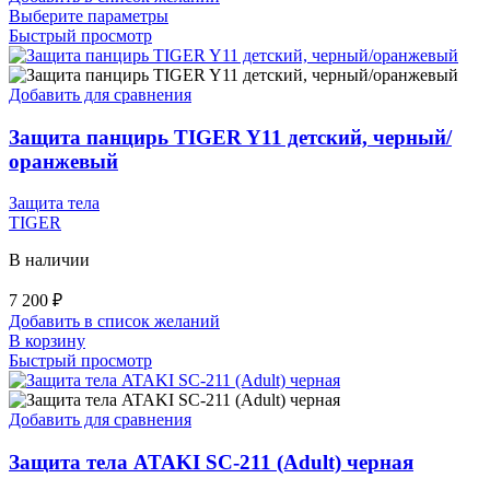
Этот
Выберите параметры
товар
Быстрый просмотр
имеет
несколько
вариаций.
Добавить для сравнения
Опции
можно
Защита панцирь TIGER Y11 детский, черный/
выбрать
оранжевый
на
странице
Защита тела
товара.
TIGER
В наличии
7 200
₽
Добавить в список желаний
В корзину
Быстрый просмотр
Добавить для сравнения
Защита тела ATAKI SC-211 (Adult) черная