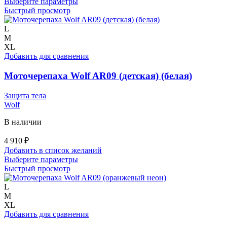
Этот
Выберите параметры
товар
Быстрый просмотр
имеет
несколько
L
вариаций.
M
Опции
XL
можно
Добавить для сравнения
выбрать
на
Моточерепаха Wolf AR09 (детская) (белая)
странице
товара.
Защита тела
Wolf
В наличии
4 910
₽
Добавить в список желаний
Этот
Выберите параметры
товар
Быстрый просмотр
имеет
несколько
L
вариаций.
M
Опции
XL
можно
Добавить для сравнения
выбрать