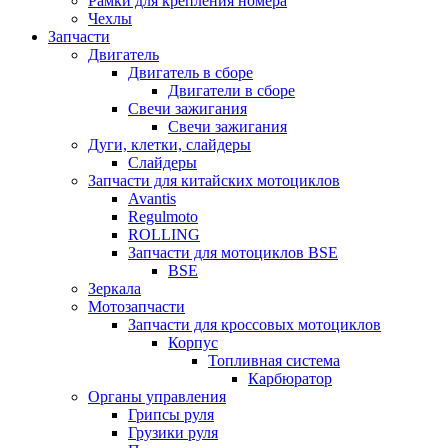
Рамки для крепления номера
Чехлы
Запчасти
Двигатель
Двигатель в сборе
Двигатели в сборе
Свечи зажигания
Свечи зажигания
Дуги, клетки, слайдеры
Слайдеры
Запчасти для китайских мотоциклов
Avantis
Regulmoto
ROLLING
Запчасти для мотоциклов BSE
BSE
Зеркала
Мотозапчасти
Запчасти для кроссовых мотоциклов
Корпус
Топливная система
Карбюратор
Органы управления
Грипсы руля
Грузики руля