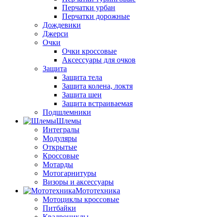
Перчатки урбан
Перчатки дорожные
Дождевики
Джерси
Очки
Очки кроссовые
Аксессуары для очков
Защита
Защита тела
Защита колена, локтя
Защита шеи
Защита встраиваемая
Подшлемники
Шлемы
Интегралы
Модуляры
Открытые
Кроссовые
Мотарды
Мотогарнитуры
Визоры и аксессуары
Мототехника
Мотоциклы кроссовые
Питбайки
Квадроциклы