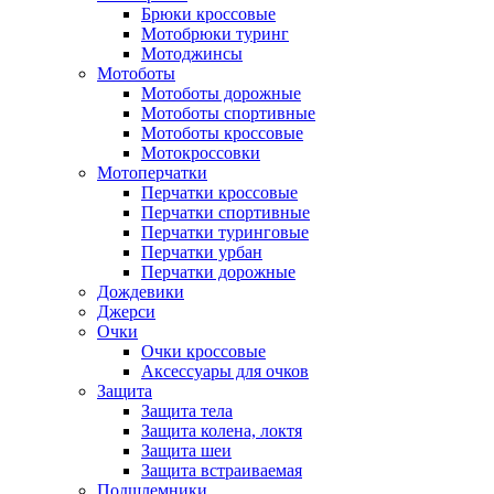
Брюки кроссовые
Мотобрюки туринг
Мотоджинсы
Мотоботы
Мотоботы дорожные
Мотоботы спортивные
Мотоботы кроссовые
Мотокроссовки
Мотоперчатки
Перчатки кроссовые
Перчатки спортивные
Перчатки туринговые
Перчатки урбан
Перчатки дорожные
Дождевики
Джерси
Очки
Очки кроссовые
Аксессуары для очков
Защита
Защита тела
Защита колена, локтя
Защита шеи
Защита встраиваемая
Подшлемники