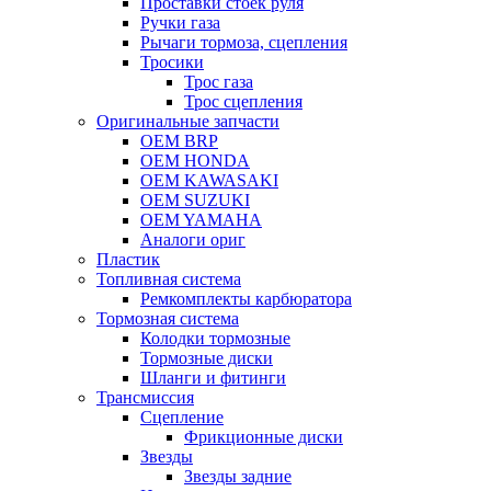
Проставки стоек руля
Ручки газа
Рычаги тормоза, сцепления
Тросики
Трос газа
Трос сцепления
Оригинальные запчасти
OEM BRP
OEM HONDA
OEM KAWASAKI
OEM SUZUKI
OEM YAMAHA
Аналоги ориг
Пластик
Топливная система
Ремкомплекты карбюратора
Тормозная система
Колодки тормозные
Тормозные диски
Шланги и фитинги
Трансмиссия
Cцепление
Фрикционные диски
Звезды
Звезды задние