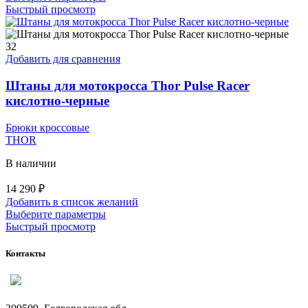
товар
Быстрый просмотр
имеет
несколько
вариаций.
32
Опции
Добавить для сравнения
можно
выбрать
Штаны для мотокросса Thor Pulse Racer
на
кислотно-черные
странице
товара.
Брюки кроссовые
THOR
В наличии
14 290
₽
Добавить в список желаний
Этот
Выберите параметры
товар
Быстрый просмотр
имеет
несколько
Контакты
вариаций.
Опции
можно
выбрать