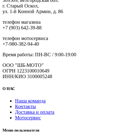
309509, Белгородская обл.
на
г. Старый Оскол,
странице
ул. 1-й Конной Армии, д. 86
товара.
телефон магазина
+7 (903) 642-39-88
телефон мотосервиса
+7-980-382-94-40
Время работы: ПН-ВС / 9:00-19:00
ООО "ШБ-МОТО"
ОГРН 1223100010649
ИНН/КИО 3100005248
О НАС
Наша команда
Контакты
Доставка и оплата
Мотосервис
Меню пользователя