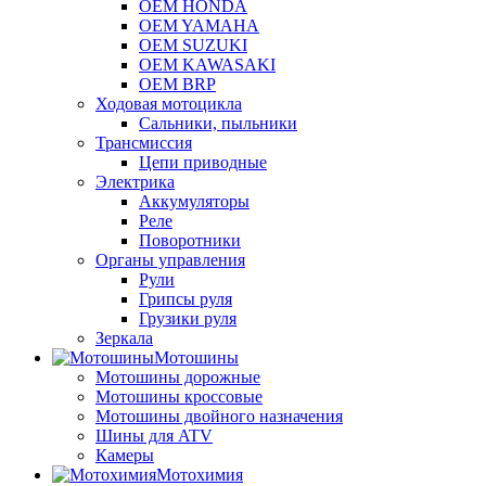
OEM HONDA
OEM YAMAHA
OEM SUZUKI
OEM KAWASAKI
OEM BRP
Ходовая мотоцикла
Сальники, пыльники
Трансмиссия
Цепи приводные
Электрика
Аккумуляторы
Реле
Поворотники
Органы управления
Рули
Грипсы руля
Грузики руля
Зеркала
Мотошины
Мотошины дорожные
Мотошины кроссовые
Мотошины двойного назначения
Шины для ATV
Камеры
Мотохимия