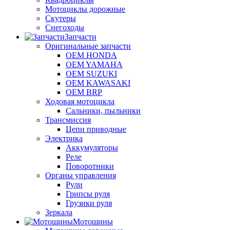
Мотоциклы дорожные
Скутеры
Снегоходы
Запчасти
Оригинальные запчасти
OEM HONDA
OEM YAMAHA
OEM SUZUKI
OEM KAWASAKI
OEM BRP
Ходовая мотоцикла
Сальники, пыльники
Трансмиссия
Цепи приводные
Электрика
Аккумуляторы
Реле
Поворотники
Органы управления
Рули
Грипсы руля
Грузики руля
Зеркала
Мотошины