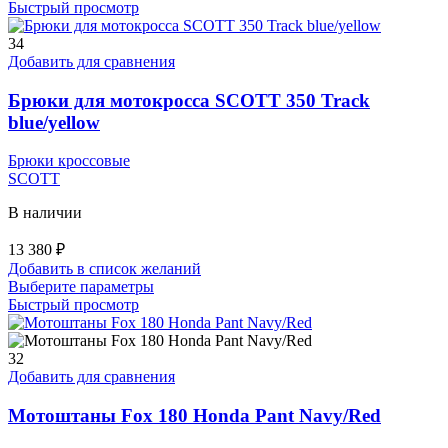
товар
Быстрый просмотр
имеет
несколько
34
вариаций.
Добавить для сравнения
Опции
можно
Брюки для мотокросса SCOTT 350 Track
выбрать
blue/yellow
на
странице
Брюки кроссовые
товара.
SCOTT
В наличии
13 380
₽
Добавить в список желаний
Этот
Выберите параметры
товар
Быстрый просмотр
имеет
несколько
вариаций.
32
Опции
Добавить для сравнения
можно
выбрать
Мотоштаны Fox 180 Honda Pant Navy/Red
на
странице