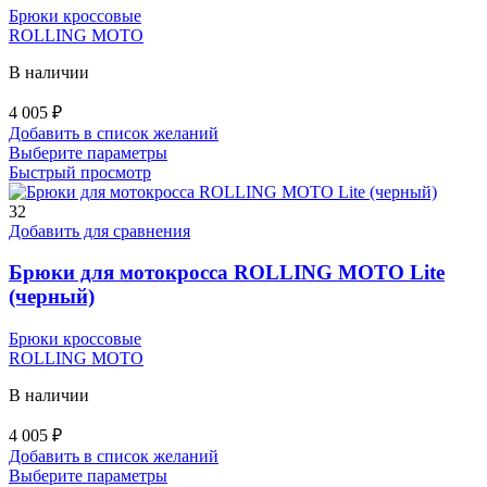
товара.
Брюки кроссовые
ROLLING MOTO
В наличии
4 005
₽
Добавить в список желаний
Этот
Выберите параметры
товар
Быстрый просмотр
имеет
несколько
32
вариаций.
Добавить для сравнения
Опции
можно
Брюки для мотокросса ROLLING MOTO Lite
выбрать
(черный)
на
странице
Брюки кроссовые
товара.
ROLLING MOTO
В наличии
4 005
₽
Добавить в список желаний
Этот
Выберите параметры