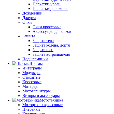
Перчатки урбан
Перчатки дорожные
Дождевики
Джерси
Очки
Очки кроссовые
Аксессуары для очков
Защита
Защита тела
Защита колена, локтя
Защита шеи
Защита встраиваемая
Подшлемники
Шлемы
Интегралы
Модуляры
Открытые
Кроссовые
Мотарды
Мотогарнитуры
Визоры и аксессуары
Мототехника
Мотоциклы кроссовые
Питбайки
Квадроциклы