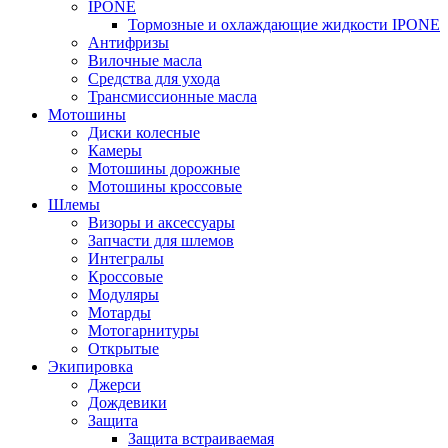
IPONE
Тормозные и охлаждающие жидкости IPONE
Антифризы
Вилочные масла
Средства для ухода
Трансмиссионные масла
Мотошины
Диски колесные
Камеры
Мотошины дорожные
Мотошины кроссовые
Шлемы
Визоры и аксессуары
Запчасти для шлемов
Интегралы
Кроссовые
Модуляры
Мотарды
Мотогарнитуры
Открытые
Экипировка
Джерси
Дождевики
Защита
Защита встраиваемая