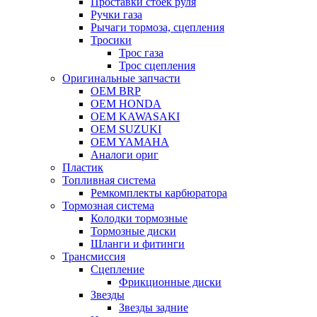
Проставки стоек руля
Ручки газа
Рычаги тормоза, сцепления
Тросики
Трос газа
Трос сцепления
Оригинальные запчасти
OEM BRP
OEM HONDA
OEM KAWASAKI
OEM SUZUKI
OEM YAMAHA
Аналоги ориг
Пластик
Топливная система
Ремкомплекты карбюратора
Тормозная система
Колодки тормозные
Тормозные диски
Шланги и фитинги
Трансмиссия
Cцепление
Фрикционные диски
Звезды
Звезды задние