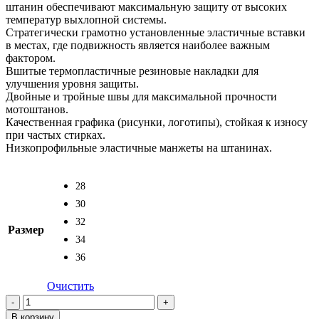
штанин обеспечивают максимальную защиту от высоких
температур выхлопной системы.
Стратегически грамотно установленные эластичные вставки
в местах, где подвижность является наиболее важным
фактором.
Вшитые термопластичные резиновые накладки для
улучшения уровня защиты.
Двойные и тройные швы для максимальной прочности
мотоштанов.
Качественная графика (рисунки, логотипы), стойкая к износу
при частых стирках.
Низкопрофильные эластичные манжеты на штанинах.
28
30
32
Размер
34
36
Очистить
Количество
товара
В корзину