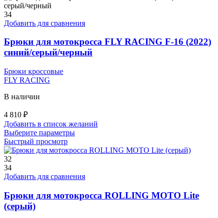
34
Добавить для сравнения
Брюки для мотокросса FLY RACING F-16 (2022)
синий/серый/черный
Брюки кроссовые
FLY RACING
В наличии
4 810
₽
Добавить в список желаний
Этот
Выберите параметры
товар
Быстрый просмотр
имеет
несколько
32
вариаций.
34
Опции
Добавить для сравнения
можно
выбрать
Брюки для мотокросса ROLLING MOTO Lite
на
(серый)
странице