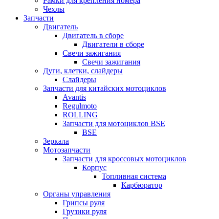
Рамки для крепления номера
Чехлы
Запчасти
Двигатель
Двигатель в сборе
Двигатели в сборе
Свечи зажигания
Свечи зажигания
Дуги, клетки, слайдеры
Слайдеры
Запчасти для китайских мотоциклов
Avantis
Regulmoto
ROLLING
Запчасти для мотоциклов BSE
BSE
Зеркала
Мотозапчасти
Запчасти для кроссовых мотоциклов
Корпус
Топливная система
Карбюратор
Органы управления
Грипсы руля
Грузики руля