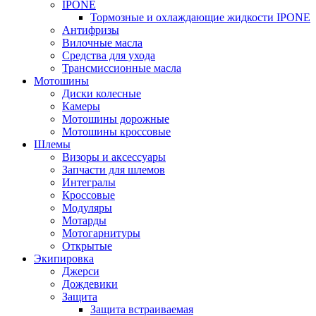
IPONE
Тормозные и охлаждающие жидкости IPONE
Антифризы
Вилочные масла
Средства для ухода
Трансмиссионные масла
Мотошины
Диски колесные
Камеры
Мотошины дорожные
Мотошины кроссовые
Шлемы
Визоры и аксессуары
Запчасти для шлемов
Интегралы
Кроссовые
Модуляры
Мотарды
Мотогарнитуры
Открытые
Экипировка
Джерси
Дождевики
Защита
Защита встраиваемая