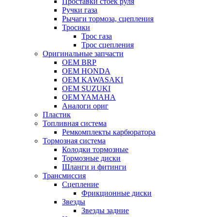
Проставки стоек руля
Ручки газа
Рычаги тормоза, сцепления
Тросики
Трос газа
Трос сцепления
Оригинальные запчасти
OEM BRP
OEM HONDA
OEM KAWASAKI
OEM SUZUKI
OEM YAMAHA
Аналоги ориг
Пластик
Топливная система
Ремкомплекты карбюратора
Тормозная система
Колодки тормозные
Тормозные диски
Шланги и фитинги
Трансмиссия
Cцепление
Фрикционные диски
Звезды
Звезды задние