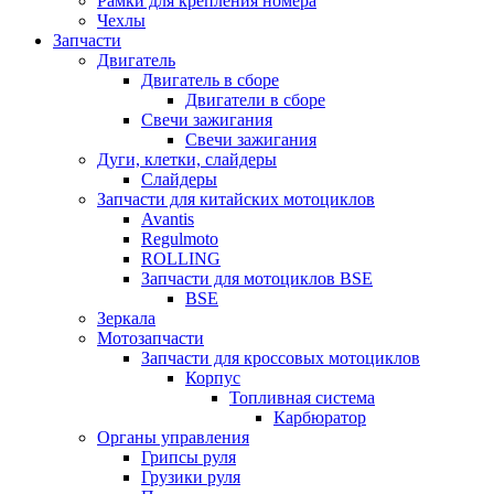
Рамки для крепления номера
Чехлы
Запчасти
Двигатель
Двигатель в сборе
Двигатели в сборе
Свечи зажигания
Свечи зажигания
Дуги, клетки, слайдеры
Слайдеры
Запчасти для китайских мотоциклов
Avantis
Regulmoto
ROLLING
Запчасти для мотоциклов BSE
BSE
Зеркала
Мотозапчасти
Запчасти для кроссовых мотоциклов
Корпус
Топливная система
Карбюратор
Органы управления
Грипсы руля
Грузики руля