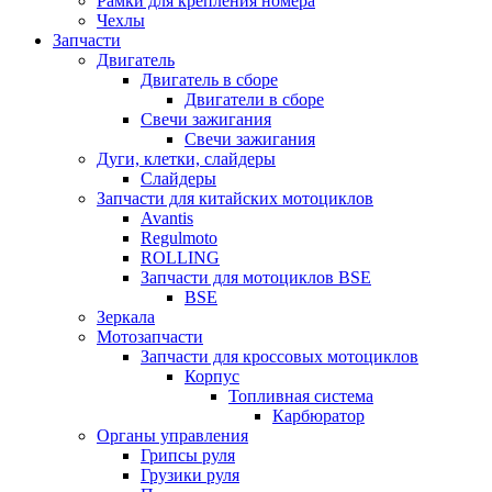
Рамки для крепления номера
Чехлы
Запчасти
Двигатель
Двигатель в сборе
Двигатели в сборе
Свечи зажигания
Свечи зажигания
Дуги, клетки, слайдеры
Слайдеры
Запчасти для китайских мотоциклов
Avantis
Regulmoto
ROLLING
Запчасти для мотоциклов BSE
BSE
Зеркала
Мотозапчасти
Запчасти для кроссовых мотоциклов
Корпус
Топливная система
Карбюратор
Органы управления
Грипсы руля
Грузики руля