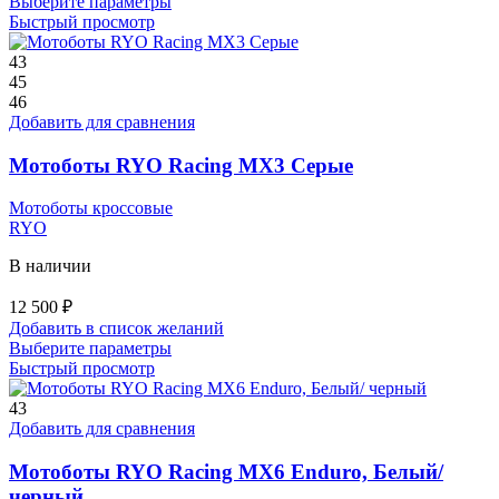
Этот
Выберите параметры
товар
Быстрый просмотр
имеет
несколько
43
вариаций.
45
Опции
46
можно
Добавить для сравнения
выбрать
на
Мотоботы RYO Racing MX3 Серые
странице
товара.
Мотоботы кроссовые
RYO
В наличии
12 500
₽
Добавить в список желаний
Этот
Выберите параметры
товар
Быстрый просмотр
имеет
несколько
43
вариаций.
Добавить для сравнения
Опции
можно
Мотоботы RYO Racing MX6 Enduro, Белый/
выбрать
черный