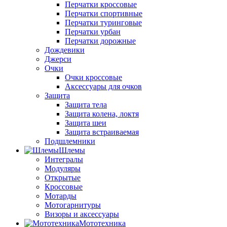
Перчатки кроссовые
Перчатки спортивные
Перчатки туринговые
Перчатки урбан
Перчатки дорожные
Дождевики
Джерси
Очки
Очки кроссовые
Аксессуары для очков
Защита
Защита тела
Защита колена, локтя
Защита шеи
Защита встраиваемая
Подшлемники
Шлемы
Интегралы
Модуляры
Открытые
Кроссовые
Мотарды
Мотогарнитуры
Визоры и аксессуары
Мототехника