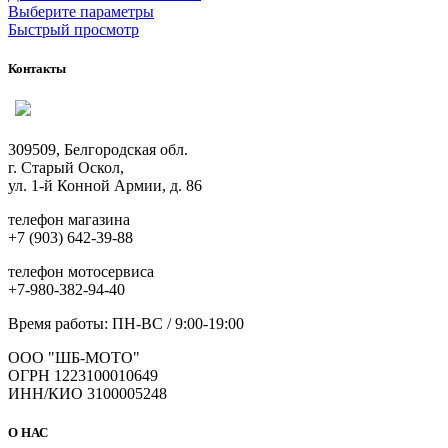
Этот
Выберите параметры
товар
Быстрый просмотр
имеет
несколько
Контакты
вариаций.
Опции
можно
выбрать
309509, Белгородская обл.
на
г. Старый Оскол,
странице
ул. 1-й Конной Армии, д. 86
товара.
телефон магазина
+7 (903) 642-39-88
телефон мотосервиса
+7-980-382-94-40
Время работы: ПН-ВС / 9:00-19:00
ООО "ШБ-МОТО"
ОГРН 1223100010649
ИНН/КИО 3100005248
О НАС