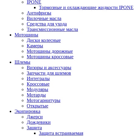
IPONE
Тормозные и охлаждающие жидкости IPONE
Антифризы
Вилочные масла
Средства для ухода
Трансмиссионные масла
Мотошины
Диски колесные
Камеры
Мотошины дорожные
Мотошины кроссовые
Шлемы
Визоры и аксессуары
Запчасти для шлемов
Интегралы
Кроссовые
Модуляры
Мотарды
Мотогарнитуры
Открытые
Экипировка
Джерси
Дождевики
Защита
Защита встраиваемая