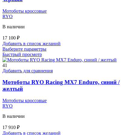
на
странице
Мотоботы кроссовые
товара.
RYO
В наличии
17 100
₽
Добавить в список желаний
Этот
Выберите параметры
товар
Быстрый просмотр
имеет
несколько
41
вариаций.
Добавить для сравнения
Опции
можно
Мотоботы RYO Racing MX7 Enduro, синий /
выбрать
желтый
на
странице
Мотоботы кроссовые
товара.
RYO
В наличии
17 910
₽
Добавить в список желаний