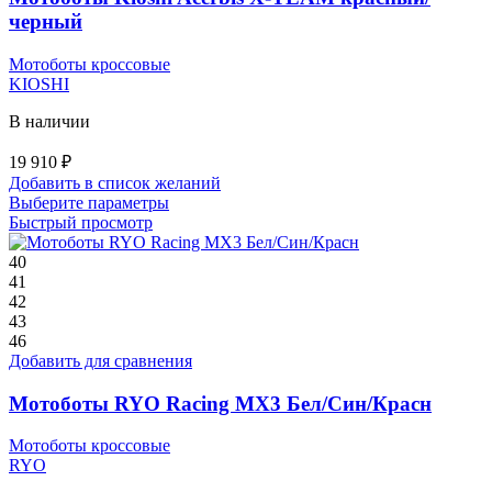
черный
Мотоботы кроссовые
KIOSHI
В наличии
19 910
₽
Добавить в список желаний
Этот
Выберите параметры
товар
Быстрый просмотр
имеет
несколько
40
вариаций.
41
Опции
42
можно
43
выбрать
46
на
Добавить для сравнения
странице
товара.
Мотоботы RYO Racing MX3 Бел/Син/Красн
Мотоботы кроссовые
RYO