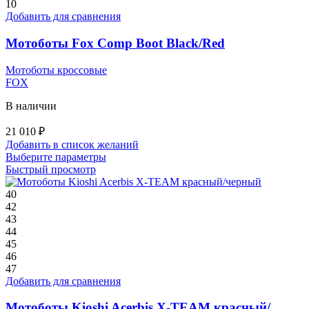
вариаций.
10
Опции
Добавить для сравнения
можно
выбрать
Мотоботы Fox Comp Boot Black/Red
на
странице
Мотоботы кроссовые
товара.
FOX
В наличии
21 010
₽
Добавить в список желаний
Этот
Выберите параметры
товар
Быстрый просмотр
имеет
несколько
40
вариаций.
42
Опции
43
можно
44
выбрать
45
на
46
странице
47
товара.
Добавить для сравнения
Мотоботы Kioshi Acerbis X-TEAM красный/