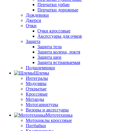
Перчатки урбан
Перчатки дорожные
Дождевики
Джерси
Очки
Очки кроссовые
Аксессуары для очков
Защита
Защита тела
Защита колена, локтя
Защита шеи
Защита встраиваемая
Подшлемники
Шлемы
Интегралы
Модуляры
Открытые
Кроссовые
Мотарды
Мотогарнитуры
Визоры и аксессуары
Мототехника
Мотоциклы кроссовые
Питбайки
Квадроциклы