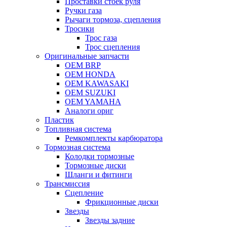
Проставки стоек руля
Ручки газа
Рычаги тормоза, сцепления
Тросики
Трос газа
Трос сцепления
Оригинальные запчасти
OEM BRP
OEM HONDA
OEM KAWASAKI
OEM SUZUKI
OEM YAMAHA
Аналоги ориг
Пластик
Топливная система
Ремкомплекты карбюратора
Тормозная система
Колодки тормозные
Тормозные диски
Шланги и фитинги
Трансмиссия
Cцепление
Фрикционные диски
Звезды
Звезды задние