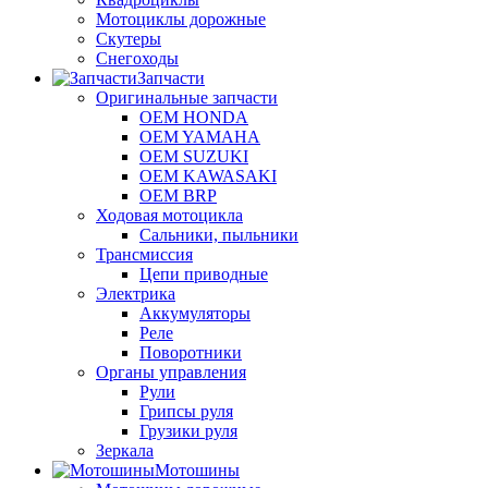
Мотоциклы дорожные
Скутеры
Снегоходы
Запчасти
Оригинальные запчасти
OEM HONDA
OEM YAMAHA
OEM SUZUKI
OEM KAWASAKI
OEM BRP
Ходовая мотоцикла
Сальники, пыльники
Трансмиссия
Цепи приводные
Электрика
Аккумуляторы
Реле
Поворотники
Органы управления
Рули
Грипсы руля
Грузики руля
Зеркала
Мотошины