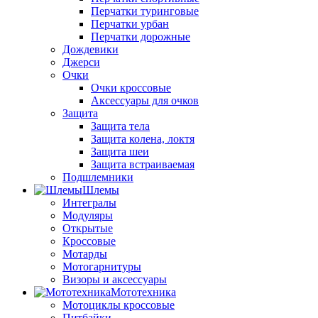
Перчатки туринговые
Перчатки урбан
Перчатки дорожные
Дождевики
Джерси
Очки
Очки кроссовые
Аксессуары для очков
Защита
Защита тела
Защита колена, локтя
Защита шеи
Защита встраиваемая
Подшлемники
Шлемы
Интегралы
Модуляры
Открытые
Кроссовые
Мотарды
Мотогарнитуры
Визоры и аксессуары
Мототехника
Мотоциклы кроссовые
Питбайки