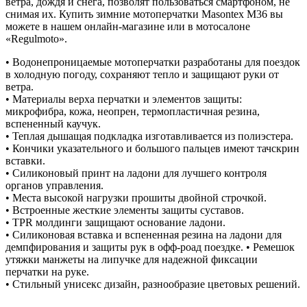
ветра, дождя и снега, позволят пользоваться смартфоном, не
снимая их. Купить зимние мотоперчатки Masontex M36 вы
можете в нашем онлайн-магазине или в мотосалоне
«Regulmoto».
• Водонепроницаемые мотоперчатки разработаны для поездок
в холодную погоду, сохраняют тепло и защищают руки от
ветра.
• Материалы верха перчатки и элементов защиты:
микрофибра, кожа, неопрен, термопластичная резина,
вспененный каучук.
• Теплая дышащая подкладка изготавливается из полиэстера.
• Кончики указательного и большого пальцев имеют тачскрин
вставки.
• Силиконовый принт на ладони для лучшего контроля
органов управления.
• Места высокой нагрузки прошиты двойной строчкой.
• Встроенные жесткие элементы защиты суставов.
• TPR молдинги защищают основание ладони.
• Силиконовая вставка и вспененная резина на ладони для
демпфирования и защиты рук в офф-роад поездке. • Ремешок
утяжки манжеты на липучке для надежной фиксации
перчатки на руке.
• Стильный унисекс дизайн, разнообразие цветовых решений.