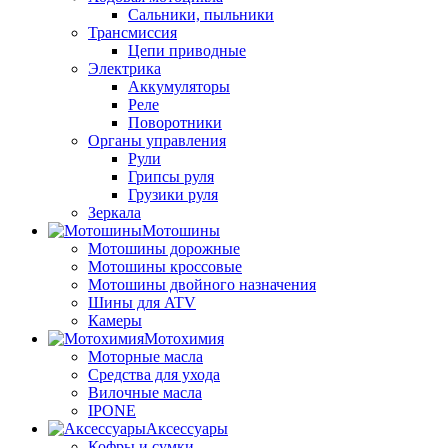
Сальники, пыльники
Трансмиссия
Цепи приводные
Электрика
Аккумуляторы
Реле
Поворотники
Органы управления
Рули
Грипсы руля
Грузики руля
Зеркала
Мотошины
Мотошины дорожные
Мотошины кроссовые
Мотошины двойного назначения
Шины для ATV
Камеры
Мотохимия
Моторные масла
Средства для ухода
Вилочные масла
IPONE
Аксессуары
Кофры и сумки