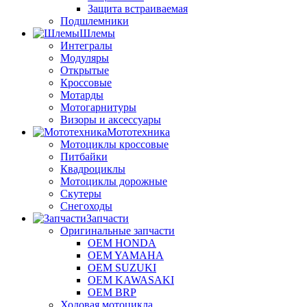
Защита встраиваемая
Подшлемники
Шлемы
Интегралы
Модуляры
Открытые
Кроссовые
Мотарды
Мотогарнитуры
Визоры и аксессуары
Мототехника
Мотоциклы кроссовые
Питбайки
Квадроциклы
Мотоциклы дорожные
Скутеры
Снегоходы
Запчасти
Оригинальные запчасти
OEM HONDA
OEM YAMAHA
OEM SUZUKI
OEM KAWASAKI
OEM BRP
Ходовая мотоцикла