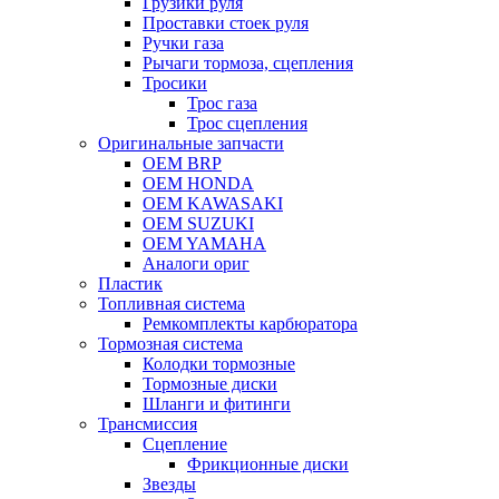
Грузики руля
Проставки стоек руля
Ручки газа
Рычаги тормоза, сцепления
Тросики
Трос газа
Трос сцепления
Оригинальные запчасти
OEM BRP
OEM HONDA
OEM KAWASAKI
OEM SUZUKI
OEM YAMAHA
Аналоги ориг
Пластик
Топливная система
Ремкомплекты карбюратора
Тормозная система
Колодки тормозные
Тормозные диски
Шланги и фитинги
Трансмиссия
Cцепление
Фрикционные диски
Звезды