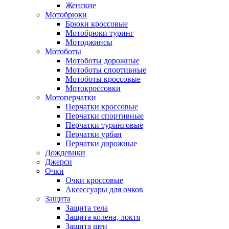
Женские
Мотобрюки
Брюки кроссовые
Мотобрюки туринг
Мотоджинсы
Мотоботы
Мотоботы дорожные
Мотоботы спортивные
Мотоботы кроссовые
Мотокроссовки
Мотоперчатки
Перчатки кроссовые
Перчатки спортивные
Перчатки туринговые
Перчатки урбан
Перчатки дорожные
Дождевики
Джерси
Очки
Очки кроссовые
Аксессуары для очков
Защита
Защита тела
Защита колена, локтя
Защита шеи