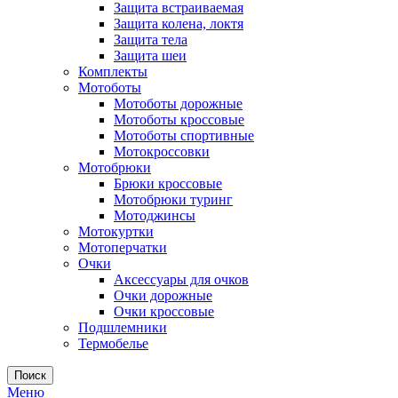
Защита встраиваемая
Защита колена, локтя
Защита тела
Защита шеи
Комплекты
Мотоботы
Мотоботы дорожные
Мотоботы кроссовые
Мотоботы спортивные
Мотокроссовки
Мотобрюки
Брюки кроссовые
Мотобрюки туринг
Мотоджинсы
Мотокуртки
Мотоперчатки
Очки
Аксессуары для очков
Очки дорожные
Очки кроссовые
Подшлемники
Термобелье
Поиск
Меню