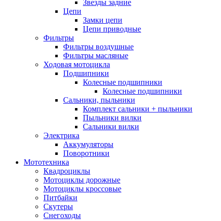
Звезды задние
Цепи
Замки цепи
Цепи приводные
Фильтры
Фильтры воздушные
Фильтры масляные
Ходовая мотоцикла
Подшипники
Колесные подшипники
Колесные подшипники
Сальники, пыльники
Комплект сальники + пыльники
Пыльники вилки
Сальники вилки
Электрика
Аккумуляторы
Поворотники
Мототехника
Квадроциклы
Мотоциклы дорожные
Мотоциклы кроссовые
Питбайки
Скутеры
Снегоходы