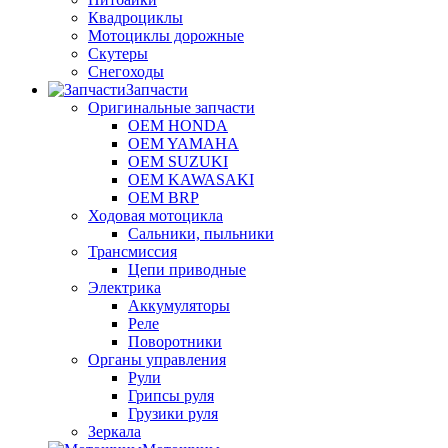
Квадроциклы
Мотоциклы дорожные
Скутеры
Снегоходы
Запчасти
Оригинальные запчасти
OEM HONDA
OEM YAMAHA
OEM SUZUKI
OEM KAWASAKI
OEM BRP
Ходовая мотоцикла
Сальники, пыльники
Трансмиссия
Цепи приводные
Электрика
Аккумуляторы
Реле
Поворотники
Органы управления
Рули
Грипсы руля
Грузики руля
Зеркала