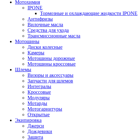
Мотохимия
IPONE
Тормозные и охлаждающие жидкости IPONE
Антифризы
Вилочные масла
Средства для ухода
Трансмиссионные масла
Мотошины
Диски колесные
Камеры
Мотошины дорожные
Мотошины кроссовые
Шлемы
Визоры и аксессуары
Запчасти для шлемов
Интегралы
Кроссовые
Модуляры
Мотарды
Мотогарнитуры
Открытые
Экипировка
Джерси
Дождевики
Защита