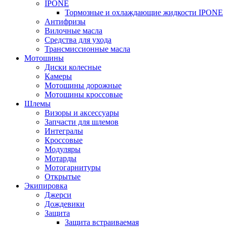
IPONE
Тормозные и охлаждающие жидкости IPONE
Антифризы
Вилочные масла
Средства для ухода
Трансмиссионные масла
Мотошины
Диски колесные
Камеры
Мотошины дорожные
Мотошины кроссовые
Шлемы
Визоры и аксессуары
Запчасти для шлемов
Интегралы
Кроссовые
Модуляры
Мотарды
Мотогарнитуры
Открытые
Экипировка
Джерси
Дождевики
Защита
Защита встраиваемая