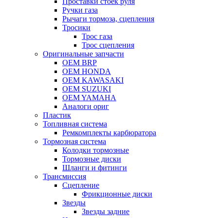
Проставки стоек руля
Ручки газа
Рычаги тормоза, сцепления
Тросики
Трос газа
Трос сцепления
Оригинальные запчасти
OEM BRP
OEM HONDA
OEM KAWASAKI
OEM SUZUKI
OEM YAMAHA
Аналоги ориг
Пластик
Топливная система
Ремкомплекты карбюратора
Тормозная система
Колодки тормозные
Тормозные диски
Шланги и фитинги
Трансмиссия
Cцепление
Фрикционные диски
Звезды
Звезды задние