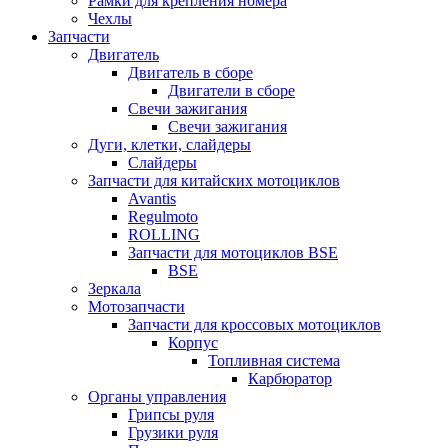
Рамки для крепления номера
Чехлы
Запчасти
Двигатель
Двигатель в сборе
Двигатели в сборе
Свечи зажигания
Свечи зажигания
Дуги, клетки, слайдеры
Слайдеры
Запчасти для китайских мотоциклов
Avantis
Regulmoto
ROLLING
Запчасти для мотоциклов BSE
BSE
Зеркала
Мотозапчасти
Запчасти для кроссовых мотоциклов
Корпус
Топливная система
Карбюратор
Органы управления
Грипсы руля
Грузики руля