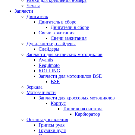
Рамки для крепления номера
Чехлы
Запчасти
Двигатель
Двигатель в сборе
Двигатели в сборе
Свечи зажигания
Свечи зажигания
Дуги, клетки, слайдеры
Слайдеры
Запчасти для китайских мотоциклов
Avantis
Regulmoto
ROLLING
Запчасти для мотоциклов BSE
BSE
Зеркала
Мотозапчасти
Запчасти для кроссовых мотоциклов
Корпус
Топливная система
Карбюратор
Органы управления
Грипсы руля
Грузики руля