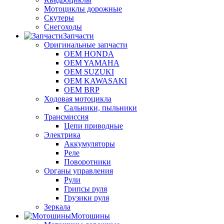
Мотоциклы дорожные
Скутеры
Снегоходы
Запчасти
Оригинальные запчасти
OEM HONDA
OEM YAMAHA
OEM SUZUKI
OEM KAWASAKI
OEM BRP
Ходовая мотоцикла
Сальники, пыльники
Трансмиссия
Цепи приводные
Электрика
Аккумуляторы
Реле
Поворотники
Органы управления
Рули
Грипсы руля
Грузики руля
Зеркала
Мотошины