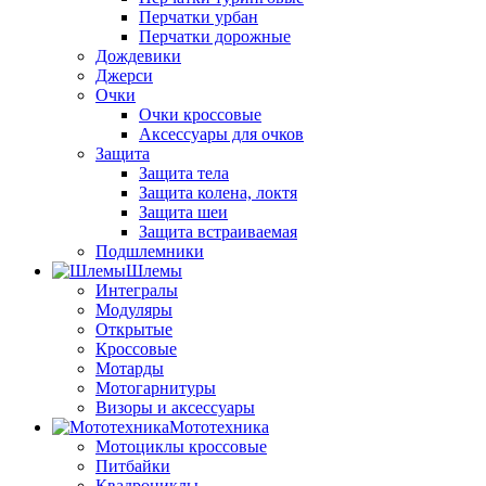
Перчатки урбан
Перчатки дорожные
Дождевики
Джерси
Очки
Очки кроссовые
Аксессуары для очков
Защита
Защита тела
Защита колена, локтя
Защита шеи
Защита встраиваемая
Подшлемники
Шлемы
Интегралы
Модуляры
Открытые
Кроссовые
Мотарды
Мотогарнитуры
Визоры и аксессуары
Мототехника
Мотоциклы кроссовые
Питбайки
Квадроциклы