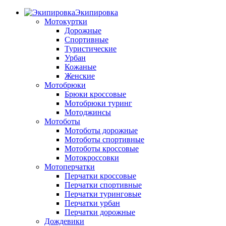
Экипировка
Мотокуртки
Дорожные
Спортивные
Туристические
Урбан
Кожаные
Женские
Мотобрюки
Брюки кроссовые
Мотобрюки туринг
Мотоджинсы
Мотоботы
Мотоботы дорожные
Мотоботы спортивные
Мотоботы кроссовые
Мотокроссовки
Мотоперчатки
Перчатки кроссовые
Перчатки спортивные
Перчатки туринговые
Перчатки урбан
Перчатки дорожные
Дождевики