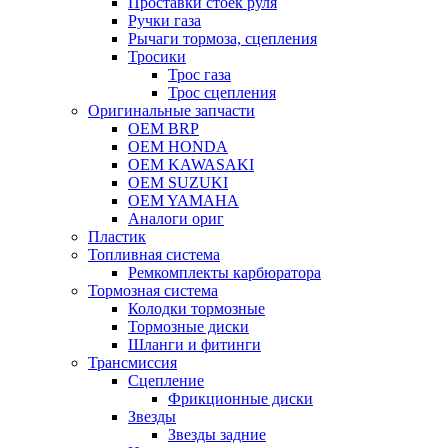
Проставки стоек руля
Ручки газа
Рычаги тормоза, сцепления
Тросики
Трос газа
Трос сцепления
Оригинальные запчасти
OEM BRP
OEM HONDA
OEM KAWASAKI
OEM SUZUKI
OEM YAMAHA
Аналоги ориг
Пластик
Топливная система
Ремкомплекты карбюратора
Тормозная система
Колодки тормозные
Тормозные диски
Шланги и фитинги
Трансмиссия
Cцепление
Фрикционные диски
Звезды
Звезды задние