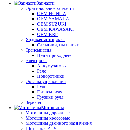
Запчасти
Оригинальные запчасти
OEM HONDA
OEM YAMAHA
OEM SUZUKI
OEM KAWASAKI
OEM BRP
Ходовая мотоцикла
Сальники, пыльники
Трансмиссия
Цепи приводные
Электрика
Аккумуляторы
Реле
Поворотники
Органы управления
Рули
Грипсы руля
Грузики руля
Зеркала
Мотошины
Мотошины дорожные
Мотошины кроссовые
Мотошины двойного назначения
Шины для ATV