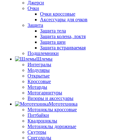
Джерси
Очки
Очки кроссовые
Аксессуары для очков
Защита
Защита тела
Защита колена, локтя
Защита шеи
Защита встраиваемая
Подшлемники
Шлемы
Интегралы
Модуляры
Открытые
Кроссовые
Мотарды
Мотогарнитуры
Визоры и аксессуары
Мототехника
Мотоциклы кроссовые
Питбайки
Квадроциклы
Мотоциклы дорожные
Скутеры
Снегоходы