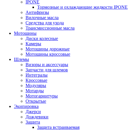
IPONE
Тормозные и охлаждающие жидкости IPONE
Антифризы
Вилочные масла
Средства для ухода
Трансмиссионные масла
Мотошины
Диски колесные
Камеры
Мотошины дорожные
Мотошины кроссовые
Шлемы
Визоры и аксессуары
Запчасти для шлемов
Интегралы
Кроссовые
Модуляры
Мотарды
Мотогарнитуры
Открытые
Экипировка
Джерси
Дождевики
Защита
Защита встраиваемая