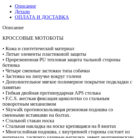
Описание
Детали
ОПЛАТА И ДОСТАВКА
Описание
КРОССОВЫЕ МОТОБОТЫ
• Кожа и синтетический материал
• Литые элементы пластиковой защиты
• Прорезиненная PU тепловая защита тыльной стороны
ботинка
• Четыре сменные застежки типа собачки
• Застежка на липучке вокруг голени
• Дополнительное мягкое полимерное покрытие подкладки с
памятью
• Гибкая двойная противоударная APS стелька
• F.C.S. жесткая фиксация щиколотки со стальным
поворотным механизмом
• Skywalk противоскользящая резиновая подошва со
сменными вставками на болтах.
• Стальной стакан носка
• Стальная накладка на носке крепящаяся на 8 винтах
• Многослойная подошва, с внутренней стороны состоит из
материала, гасящего ударные нагрузки, имеет анатомическую