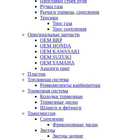
Проставки стоек руля
Ручки газа
Рычаги тормоза, сцепления
Тросики
Трос газа
Трос сцепления
Оригинальные запчасти
OEM BRP
OEM HONDA
OEM KAWASAKI
OEM SUZUKI
OEM YAMAHA
Аналоги ориг
Пластик
Топливная система
Ремкомплекты карбюратора
Тормозная система
Колодки тормозные
Тормозные диски
Шланги и фитинги
Трансмиссия
Cцепление
Фрикционные диски
Звезды
Звезды задние