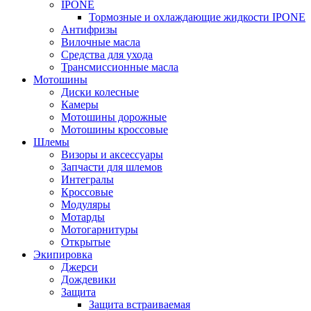
IPONE
Тормозные и охлаждающие жидкости IPONE
Антифризы
Вилочные масла
Средства для ухода
Трансмиссионные масла
Мотошины
Диски колесные
Камеры
Мотошины дорожные
Мотошины кроссовые
Шлемы
Визоры и аксессуары
Запчасти для шлемов
Интегралы
Кроссовые
Модуляры
Мотарды
Мотогарнитуры
Открытые
Экипировка
Джерси
Дождевики
Защита
Защита встраиваемая