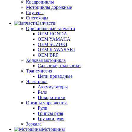
Квадроциклы
Мотоциклы дорожные
Скутеры
Снегоходы
Запчасти
Оригинальные запчасти
OEM HONDA
OEM YAMAHA
OEM SUZUKI
OEM KAWASAKI
OEM BRP
Ходовая мотоцикла
Сальники, пыльники
Трансмиссия
Цепи приводные
Электрика
Аккумуляторы
Реле
Поворотники
Органы управления
Рули
Грипсы руля
Грузики руля
Зеркала
Мотошины