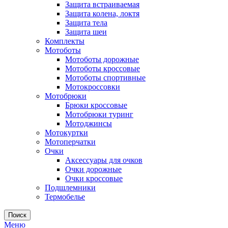
Защита встраиваемая
Защита колена, локтя
Защита тела
Защита шеи
Комплекты
Мотоботы
Мотоботы дорожные
Мотоботы кроссовые
Мотоботы спортивные
Мотокроссовки
Мотобрюки
Брюки кроссовые
Мотобрюки туринг
Мотоджинсы
Мотокуртки
Мотоперчатки
Очки
Аксессуары для очков
Очки дорожные
Очки кроссовые
Подшлемники
Термобелье
Поиск
Меню