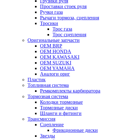
Грузики руля
Проставки стоек руля
Ручки газа
Рычаги тормоза, сцепления
Тросики
Трос газа
Трос сцепления
Оригинальные запчасти
OEM BRP
OEM HONDA
OEM KAWASAKI
OEM SUZUKI
OEM YAMAHA
Аналоги ориг
Пластик
Топливная система
Ремкомплекты карбюратора
Тормозная система
Колодки тормозные
Тормозные диски
Шланги и фитинги
Трансмиссия
Cцепление
Фрикционные диски
Звезды