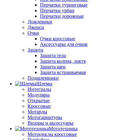
Перчатки туринговые
Перчатки урбан
Перчатки дорожные
Дождевики
Джерси
Очки
Очки кроссовые
Аксессуары для очков
Защита
Защита тела
Защита колена, локтя
Защита шеи
Защита встраиваемая
Подшлемники
Шлемы
Интегралы
Модуляры
Открытые
Кроссовые
Мотарды
Мотогарнитуры
Визоры и аксессуары
Мототехника
Мотоциклы кроссовые
Питбайки