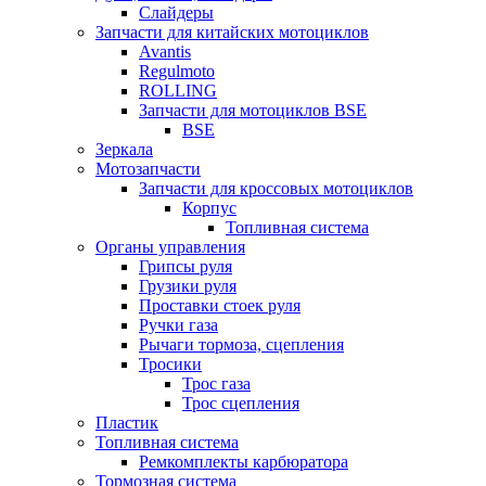
Слайдеры
Запчасти для китайских мотоциклов
Avantis
Regulmoto
ROLLING
Запчасти для мотоциклов BSE
BSE
Зеркала
Мотозапчасти
Запчасти для кроссовых мотоциклов
Корпус
Топливная система
Органы управления
Грипсы руля
Грузики руля
Проставки стоек руля
Ручки газа
Рычаги тормоза, сцепления
Тросики
Трос газа
Трос сцепления
Пластик
Топливная система
Ремкомплекты карбюратора
Тормозная система