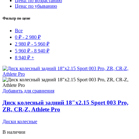
Цена: по возрастанию
Цена: по убыванию
Фильтр по цене
Все
0
₽
-
2 980
₽
2 980
₽
-
5 960
₽
5 960
₽
-
8 940
₽
8 940
₽
+
Добавить для сравнения
Диск колесный задний 18″x2.15 Sport 003 Pro,
ZR, CR-Z, Athlete Pro
Диски колесные
В наличии