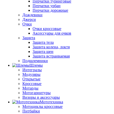
Перчатки туринговые
Перчатки урбан
Перчатки дорожные
Дождевики
Джерси
Очки
Очки кроссовые
Аксессуары для очков
Защита
Защита тела
Защита колена, локтя
Защита шеи
Защита встраиваемая
Подшлемники
Шлемы
Интегралы
Модуляры
Открытые
Кроссовые
Мотарды
Мотогарнитуры
Визоры и аксессуары
Мототехника
Мотоциклы кроссовые
Питбайки