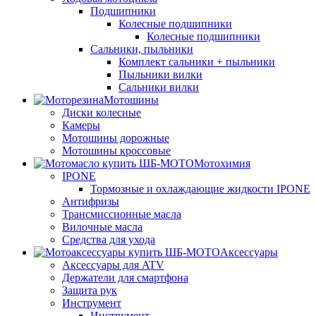
Подшипники
Колесные подшипники
Колесные подшипники
Сальники, пыльники
Комплект сальники + пыльники
Пыльники вилки
Сальники вилки
Мотошины
Диски колесные
Камеры
Мотошины дорожные
Мотошины кроссовые
Мотохимия
IPONE
Тормозные и охлаждающие жидкости IPONE
Антифризы
Трансмиссионные масла
Вилочные масла
Средства для ухода
Аксессуары
Аксессуары для ATV
Держатели для смартфона
Защита рук
Инструмент
Инструмент