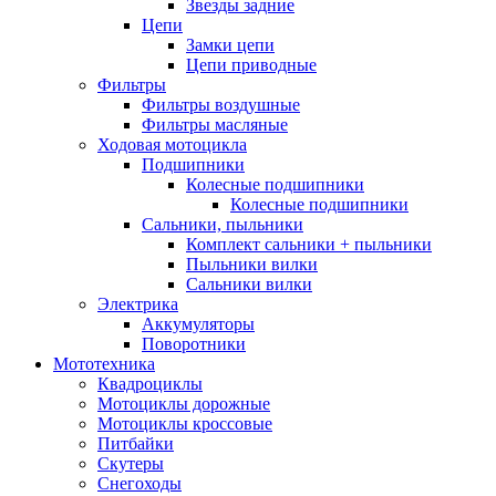
Звезды задние
Цепи
Замки цепи
Цепи приводные
Фильтры
Фильтры воздушные
Фильтры масляные
Ходовая мотоцикла
Подшипники
Колесные подшипники
Колесные подшипники
Сальники, пыльники
Комплект сальники + пыльники
Пыльники вилки
Сальники вилки
Электрика
Аккумуляторы
Поворотники
Мототехника
Квадроциклы
Мотоциклы дорожные
Мотоциклы кроссовые
Питбайки
Скутеры
Снегоходы