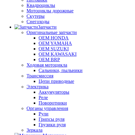
Квадроциклы
Мотоциклы дорожные
Скутеры
Снегоходы
Запчасти
Оригинальные запчасти
OEM HONDA
OEM YAMAHA
OEM SUZUKI
OEM KAWASAKI
OEM BRP
Ходовая мотоцикла
Сальники, пыльники
Трансмиссия
Цепи приводные
Электрика
Аккумуляторы
Реле
Поворотники
Органы управления
Рули
Грипсы руля
Грузики руля
Зеркала