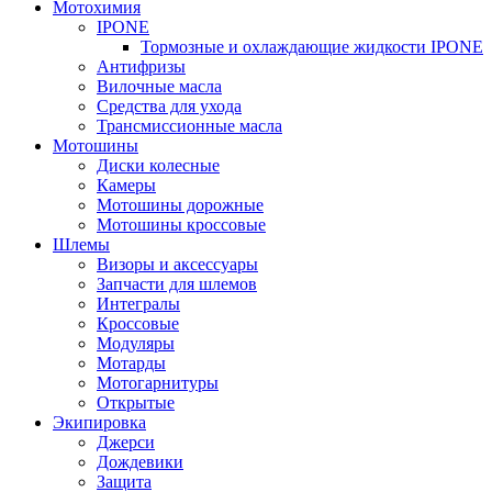
Мотохимия
IPONE
Тормозные и охлаждающие жидкости IPONE
Антифризы
Вилочные масла
Средства для ухода
Трансмиссионные масла
Мотошины
Диски колесные
Камеры
Мотошины дорожные
Мотошины кроссовые
Шлемы
Визоры и аксессуары
Запчасти для шлемов
Интегралы
Кроссовые
Модуляры
Мотарды
Мотогарнитуры
Открытые
Экипировка
Джерси
Дождевики
Защита